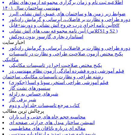
اطلاعیه ثبت نام و زمان برگزاری مجموعه آزمون‌های نظام
مهندسی ساختمان سال ۱۴۰۱
ضوابط زیر زمین ها و ساختمان های عمیق- آتش نشانی البرز
دوره طراحی و نظارت بر فاضلاب، آبرسانی و گرمایش رادیاتور
آیین نامه اجرای درب خروج آتش نشانی و دوربند+فایلpdf
آیین نامه مجموعه پمپ های آتش نشانی (کلاسS1 و S2 )
استاندارد بخاری گازسوز بدون دودکش
اخبار سایت
دوره طراحی و نظارت بر فاضلاب، آبرسانی و گرمایش رادیاتور
پکیج مختص آزمون صلاحیت طراحی و نظارت در تاسیسات
مکانیکی
پکیج مختص صلاحیت اجرا در تاسیسات مکانیکی
فیلم آموزشی دوره فشرده آمادگی آزمون نظام مهندسی در
رشته طراحی و نظارت تاسیسات مکانیکی ساختمان
فیلم آموزشی طراحی استخر، سونا و اسپا (جکوزی)
سنسورهای نشت گاز
شیرهای حساس به زلزله
شیر برقی گاز
کتاب مرجع تاسیسات جلد اول و دوم
پرچالش ترین مطالب
محاسبه حجم چاه های جذبی و آب باران
انمیشن ساختار مبدل های حرارتی صفحه ای
مقاله ای درباره یاتاقان های مغناطیسی
شیوه نامه صدور، تمدید و ارتقاء پایه مهندسی