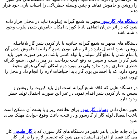
را روشن و خاموش نمایند و چنین وسیله خطرناکی را اسباب بازی خود قرار
دهند.
دستگاه های گازسوز
مجهز به شمع گیرانه (پیلوت) نباید در محلی قرار داده
شود که در اثر جریان اتفاقی باد یا کوران امکان خاموش شدن پیلوت وجود
داشته باشد.
دستگاه های مجهز به شمع گیرانه چنانچه با باز کردن شیر گاز بلافاصله
روشن نشود احتمال دارد در اثر میان نبودن شمع گیرانه یا خاموش شدن آن
یا تمام شدن یا قطع گاز سیلندر یا لوله کشی باشد، در هر صورت فورا باید
شیر گاز را بست و سپس به رفع علت پرداخت. در میزان نبودن شمع گیرانه
خطری خطری وجود ندارد ولی در مورد دوم امکان آلودگی هوای محیط
وجود دارد، که با احساس بوی گاز باید احتیاطات لازم را انجام داد و محل را
تهویه نمود.
در دستگاه هایی که فاقد شمع گیرانه است اول باید کبریت را روشن و
سپس به باز کردن شیر اقدام نمود، در غیر این صورت احتمال تولید خطر
وجود دارد.
تغییر محل دادن
وسایل گاز سوز
برای نظافت زیر و یا پشت آن ممکن است
باعث انفصال لوله گاز از گازسوز و در نتیجه باعث وقوع حوادث مهلک بعدی
شود.
برای جابه جایی یا هر تغییر در دستگاه های گاز سوزی که با
گاز طبیعی
کار
می کند فقط از افرادی استفاده می شود که تخصص لازم را در این کار