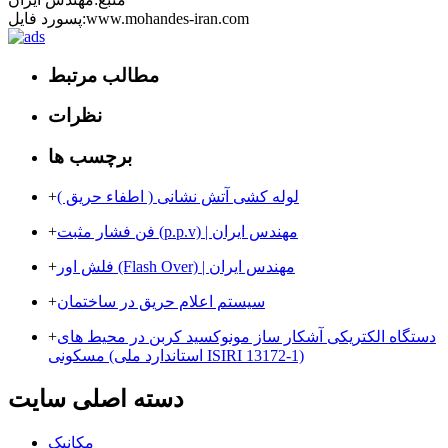
پسورد فایل:www.mohandes-iran.com
مطالب مرتبط
نظرات
برچسب ها
لوله کشی آتش نشانی ( اطفاء حریق )
+
فن فشار مثبت (p.p.v) | مهندس ایران
+
فلش اور (Flash Over) | مهندس ایران
+
سیستم اعلام حریق در ساختمان
+
دستگاه الکتریکی آشکار ساز مونوکسید کربن در محیط های
+
مسکونی (استاندارد ملی ISIRI 13172-1)
دسته اصلی سایت
مکانیک