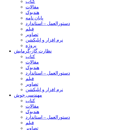
کتاب
مقالات
هندبوک
پایان نامه
دستورالعمل – استاندارد
فیلم
تصاویر
نرم افزار و اپلیکشن
پروژه
نظارت گاز-گرمایش
کتاب
مقالات
هندبوک
دستورالعمل – استاندارد
فیلم
تصاویر
نرم افزار و اپلیکشن
مهندسی جوش
کتاب
مقالات
هندبوک
دستورالعمل – استاندارد
فیلم
تصاویر