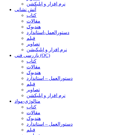
نرم افزار و اپلیکشن
آتش نشانی
کتاب
مقالات
هندبوک
دستورالعمل-استاندارد
فیلم
تصاویر
نرم افزار و اپلیکیشن
بازرسی فنی (QC)
کتاب
مقالات
هندبوک
دستورالعمل – استاندارد
فیلم
تصاویر
نرم افزار و اپلیکشن
متالوژی-مواد
کتاب
مقالات
هندبوک
دستورالعمل – استاندارد
فیلم