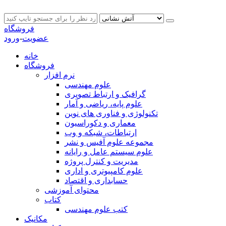
فروشگاه
عضویت
-
ورود
خانه
فروشگاه
نرم افزار
علوم مهندسی
گرافیک و ارتباط تصویری
علوم پایه، ریاضی و آمار
تکنولوژی و فناوری های نوین
معماری و دکوراسیون
ارتباطات، شبکه و وب
مجموعه علوم آفیس و نشر
علوم سیستم عامل و رایانه
مدیریت و کنترل پروژه
علوم کامپیوتری و اداری
حسابداری و اقتصاد
محتوای آموزشی
کتاب
کتب علوم مهندسی
مکانیک