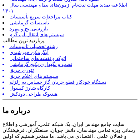
اطلاعیه تمدید مهلت ثبت‌نام آزمون‌های نظام مهندسی سال
۱۴۰۱
کتاب مراجعات سریع تأسیسات
تأسیسات گرمایشی
بازرسی پیچ و مهره
سیستم های انتقال آب گرم
پربازدید ترین مطالب
رشته تحصیلی تاسیسات
آبگرمکن خورشیدی
اتوکد و نقشه های ساختمانی
نصب و نگهداری پکیج گرمایشی
تئوری حریق
سیستم های اعلام حریق
دستگاه خودکار قطع جریان گاز حساس به زلزله
کارگاه شارژ کپسول
هندبوک طراحی دودکش
درباره ما
سایت جامع مهندس ایران، یک شبکه علمی، آموزشی و اطلاع
رسانی ویژه تمامی مهندسان، دانش جویان، صنعتگران، فرهیختگان
و فعالان علمی ، اقتصادی می باشد. ما مفتخر هستیم که اولین