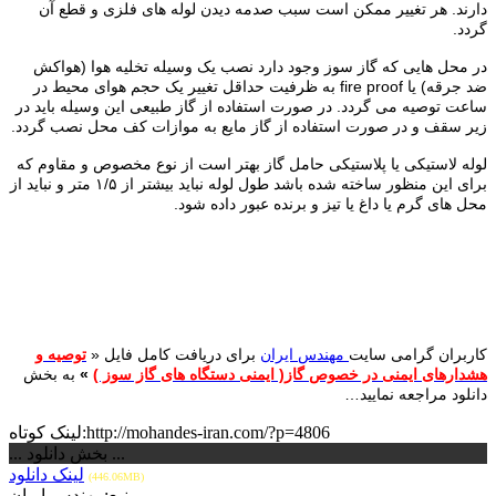
دارند. هر تغییر ممکن است سبب صدمه دیدن لوله های فلزی و قطع آن
گردد.
در محل هایی که گاز سوز وجود دارد نصب یک وسیله تخلیه هوا (هواکش
ضد جرقه) یا fire proof به ظرفیت حداقل تغییر یک حجم هوای محیط در
ساعت توصیه می گردد. در صورت استفاده از گاز طبیعی این وسیله باید در
زیر سقف و در صورت استفاده از گاز مایع به موازات کف محل نصب گردد.
لوله لاستیکی یا پلاستیکی حامل گاز بهتر است از نوع مخصوص و مقاوم که
برای این منظور ساخته شده باشد طول لوله نباید بیشتر از ۱/۵ متر و نباید از
محل های گرم یا داغ یا تیز و برنده عبور داده شود.
کاربران گرامی سایت
مهندس ایران
برای دریافت کامل فایل «
توصیه و
هشدارهای ایمنی در خصوص گاز( ایمنی دستگاه های گاز سوز )
»
به بخش
دانلود مراجعه نمایید…
لینک کوتاه:http://mohandes-iran.com/?p=4806
... بخش دانلود ...
لینک دانلود
(446.06MB)
منبع:مهندس ایران