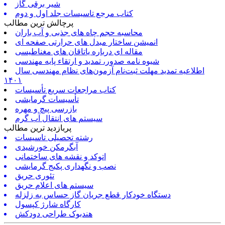
شیر برقی گاز
کتاب مرجع تاسیسات جلد اول و دوم
پرچالش ترین مطالب
محاسبه حجم چاه های جذبی و آب باران
انمیشن ساختار مبدل های حرارتی صفحه ای
مقاله ای درباره یاتاقان های مغناطیسی
شیوه نامه صدور، تمدید و ارتقاء پایه مهندسی
اطلاعیه تمدید مهلت ثبت‌نام آزمون‌های نظام مهندسی سال
۱۴۰۱
کتاب مراجعات سریع تأسیسات
تأسیسات گرمایشی
بازرسی پیچ و مهره
سیستم های انتقال آب گرم
پربازدید ترین مطالب
رشته تحصیلی تاسیسات
آبگرمکن خورشیدی
اتوکد و نقشه های ساختمانی
نصب و نگهداری پکیج گرمایشی
تئوری حریق
سیستم های اعلام حریق
دستگاه خودکار قطع جریان گاز حساس به زلزله
کارگاه شارژ کپسول
هندبوک طراحی دودکش