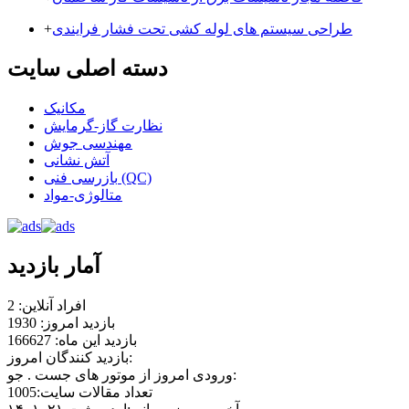
طراحی سیستم های لوله کشی تحت فشار فرایندی
+
دسته اصلی سایت
مکانیک
نظارت گاز-گرمایش
مهندسی جوش
آتش نشانی
بازرسی فنی (QC)
متالوژی-مواد
آمار بازدید
افراد آنلاین: 2
بازدید امروز: 1930
بازدید این ماه: 166627
بازدید کنندگان امروز:
ورودی امروز از موتور های جست . جو:
تعداد مقالات سایت:1005