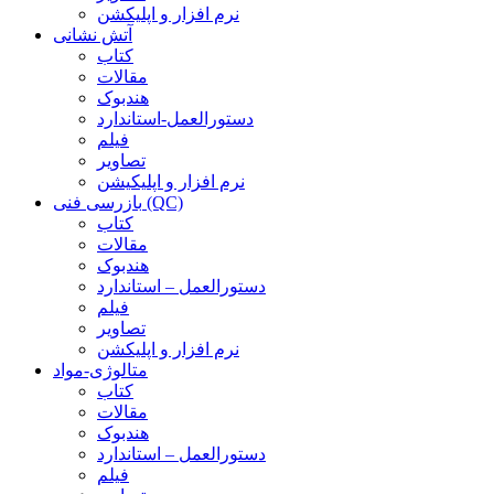
نرم افزار و اپلیکشن
آتش نشانی
کتاب
مقالات
هندبوک
دستورالعمل-استاندارد
فیلم
تصاویر
نرم افزار و اپلیکیشن
بازرسی فنی (QC)
کتاب
مقالات
هندبوک
دستورالعمل – استاندارد
فیلم
تصاویر
نرم افزار و اپلیکشن
متالوژی-مواد
کتاب
مقالات
هندبوک
دستورالعمل – استاندارد
فیلم