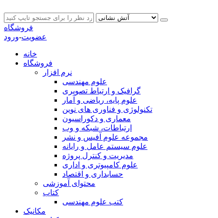
فروشگاه
عضویت
-
ورود
خانه
فروشگاه
نرم افزار
علوم مهندسی
گرافیک و ارتباط تصویری
علوم پایه، ریاضی و آمار
تکنولوژی و فناوری های نوین
معماری و دکوراسیون
ارتباطات، شبکه و وب
مجموعه علوم آفیس و نشر
علوم سیستم عامل و رایانه
مدیریت و کنترل پروژه
علوم کامپیوتری و اداری
حسابداری و اقتصاد
محتوای آموزشی
کتاب
کتب علوم مهندسی
مکانیک