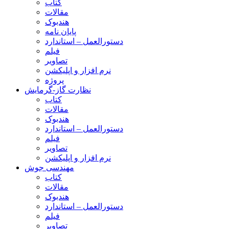
کتاب
مقالات
هندبوک
پایان نامه
دستورالعمل – استاندارد
فیلم
تصاویر
نرم افزار و اپلیکشن
پروژه
نظارت گاز-گرمایش
کتاب
مقالات
هندبوک
دستورالعمل – استاندارد
فیلم
تصاویر
نرم افزار و اپلیکشن
مهندسی جوش
کتاب
مقالات
هندبوک
دستورالعمل – استاندارد
فیلم
تصاویر