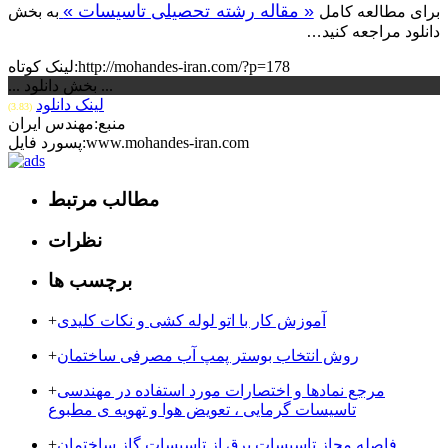
« مقاله رشته تحصیلی تاسیسات »
برای مطالعه کامل
به بخش
دانلود مراجعه کنید…
لینک کوتاه:http://mohandes-iran.com/?p=178
... بخش دانلود ...
لینک دانلود
(3.83)
منبع:مهندس ایران
پسورد فایل:www.mohandes-iran.com
مطالب مرتبط
نظرات
برچسب ها
آموزش کار با اتو لوله کشی و نکات کلیدی
+
روش انتخاب بوستر پمپ آب مصرفی ساختمان
+
مرجع نمادها و اختصارات مورد استفاده در مهندسی
+
تاسیسات گرمایی ، تعویض هوا و تهویه ی مطبوع
فاصله مجاز تاسیسات برق از تاسیسات گاز ساختمان
+