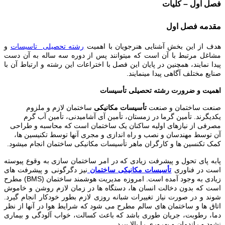
فصل اول – کلیات
مقدمه فصل اول
هدف از این بخش آشنایی هنرجویان با اهمیت
رشته تحصیلی تاسیسات
و
مشاغل مرتبط با آن است که میتوانند پس از دوره سه ساله به آن دست
پیدا نمایند، همچنین در پایان این فصل با اختراعات این رشته و ارتباط آن با
صنایع مختلف آگاهی پیدا مینمایند.
اهمیت و ضرورت رشته تحصیلی تأسیسات
صنعت ساختمان و صنعت
تأسیسات مکانیکی
ساختمان لازم و ملزوم
یکدیگرند. تأمین گرما در زمستان، تأمین آی آشامیدنی، تأمین آب گرم
مصرفی از نیازهای اولیه ساکنان یک ساختمان است که محاسبه و طراحی
آن توسط مهندسان و نصب و راه اندازی و مجری آنها توسط تکنیسین ها،
کمک تکنسین ها و کارگران ماهر تأسیسات مکانیکی ساختمان انجام میشود.
پابه پای تحول و پیشرفت زیادی که در امر ساختمان سازی به وقوع پیوسته
است در فناوری
تأسیسات مکانیکی ساختمان
نیز دگرگونی و پیشرفت های
زیادی به وجود آمده است. امروزه مدیریت هوشمند ساختمان (
BMS
) مطرح
است که بدون دخالت انسان ها، دستگاه ها در زمان لازم روشن و خاموش
شوند و در صورت نیاز تغییرات شبانه روزی لازم بطور خودکار انجام گیرد.
اتاق ها و ساختمان های سالم مطرح می شود که شرایط هوا در آنها از نظر
دما، رطوبت، جریان طوری باشد که باعث کسالت، خواب آلودگی و بیماری
نشود و راندمان و بهروری را بالا ببرد.