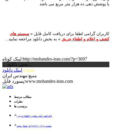
یا پوشش دهی ده هزار متر مربع می باشد
کاربران گرامی لطفا برای دریافت کامل فایل «
سیستم های
کشف و اعلام و اطفاء حریق
» به بخش دانلود مراجعه نمایید…
لینک کوتاه:http://mohandes-iran.com/?p=3697
... بخش دانلود ...
لینک دانلود
(2.01MB)
منبع:مهندس ایران
پسورد فایل:www.mohandes-iran.com
مطالب مرتبط
نظرات
برچسب ها
+
لوله کشی آتش نشانی ( اطفاء حریق )
+
فن فشار مثبت (p.p.v) | مهندس ایران