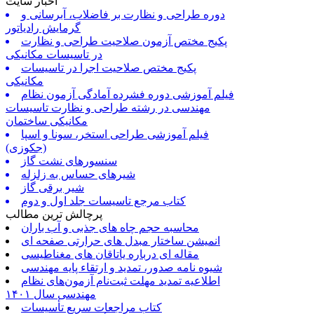
اخبار سایت
دوره طراحی و نظارت بر فاضلاب، آبرسانی و
گرمایش رادیاتور
پکیج مختص آزمون صلاحیت طراحی و نظارت
در تاسیسات مکانیکی
پکیج مختص صلاحیت اجرا در تاسیسات
مکانیکی
فیلم آموزشی دوره فشرده آمادگی آزمون نظام
مهندسی در رشته طراحی و نظارت تاسیسات
مکانیکی ساختمان
فیلم آموزشی طراحی استخر، سونا و اسپا
(جکوزی)
سنسورهای نشت گاز
شیرهای حساس به زلزله
شیر برقی گاز
کتاب مرجع تاسیسات جلد اول و دوم
پرچالش ترین مطالب
محاسبه حجم چاه های جذبی و آب باران
انمیشن ساختار مبدل های حرارتی صفحه ای
مقاله ای درباره یاتاقان های مغناطیسی
شیوه نامه صدور، تمدید و ارتقاء پایه مهندسی
اطلاعیه تمدید مهلت ثبت‌نام آزمون‌های نظام
مهندسی سال ۱۴۰۱
کتاب مراجعات سریع تأسیسات