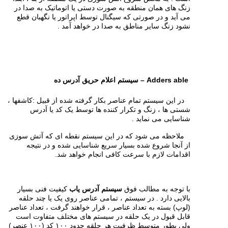
زنگ های همان منطقه به صورت دستی یا اتوماتیک به صدا در
می آید و در صورتی که سیگنال توسط اپراتور یا نگهبان قطع
نشود زنگ سایر مناطق به صدا در خواهد آمد .
Adders able – سیستم اعلام حریق آدرس ده
در این سیستم تمام عناصر بکار گرفته شده از قبیل :کاشفها ،
شستی ها ، زنگ و تکرار کننده ها توسط یک کد یا آدرس
شناسایی می نماید .
ملاحظه می شود که در این سیستم نقطه ای که آتش سوزی
از آنجا شروع شده بسیار سریع شناسایی شده و در نتیجه
اقدامات لازم با سرعت کافی انجام خواهد شد.
با توجه به مطالب فوق
سیستم آدرس یاب
کیفیت فنی بسیار
بالایی دارد . در سیستم ، تمامی عناصر روی یک یا چند حلقه
(لوپ) بسته به تعداد عناصر ، قرار خواهند گرفت ، تعداد عناصر
قابل قبول در یک حلقه در سیستم های مختلف متفاوت است
ولی بطور متوسط ظرفیت هر حلقه حدود ۱۰۰ کد (۱۰۰ عنصر)