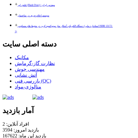
+
فلش اور (Flash Over) | مهندس ایران
+
سیستم اعلام حریق در ساختمان
+
دستگاه الکتریکی آشکار ساز مونوکسید کربن در محیط های مسکونی (استاندارد ملی ISIRI 13172-
1)
دسته اصلی سایت
مکانیک
نظارت گاز-گرمایش
مهندسی جوش
آتش نشانی
بازرسی فنی (QC)
متالوژی-مواد
آمار بازدید
افراد آنلاین: 2
بازدید امروز: 3594
بازدید این ماه: 167622