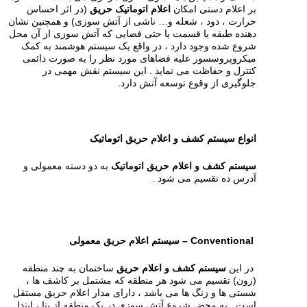
بر اعلام دستی امکان
اعلام اتوماتیک حریق
(در اثر احساس
حرارت ، دود ، شعله و… ناشی از آتش سوزی) و همچنین نشان
دهنده طبقه یا قسمت یا حتی فضایی که آتش سوزی از آن محل
شروع شده وجود دارد ، در واقع یک سیستم هوشمند به کمک
میکروپروسسور علیه فضاهای مورد نظر را به صورت دائمی
کنترل و حفاظت می نماید . این سیستم نقش مهمی در
جلوگیری از وقوع توسعه آتش دارد.
انواع سیستم کشف و اعلام حریق اتوماتیک
سیستم کشف و اعلام حریق اتوماتیک
به دو دسته معمولی و
آدرس ده تقسیم می شود .
Conventional – سیستم اعلام حریق معمولی
در این
سیستم کشف و اعلام حریق
ساختمان به چند منطقه
(زون) تقسیم می شود هر منطقه که مشتمل بر کاشف ها ،
شستی ها و زنگ ها می باشد ، دارای مدار اعلام حریق مستقل
است . به محض شروع آتش سوزی در یک منطقه از بنا ، ابتدا