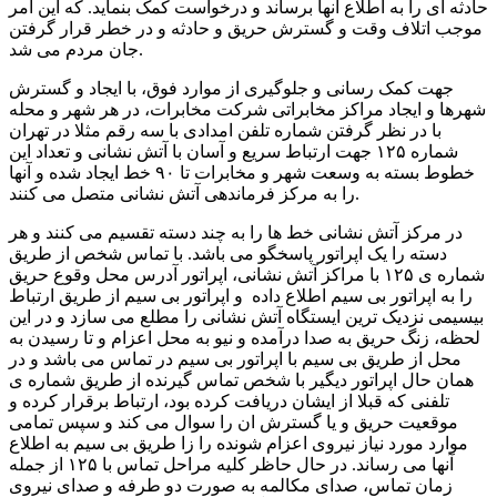
حادثه ای را به اطلاع آنها برساند و درخواست کمک بنماید. که این امر
موجب اتلاف وقت و گسترش حریق و حادثه و در خطر قرار گرفتن
جان مردم می شد.
جهت کمک رسانی و جلوگیری از موارد فوق، با ایجاد و گسترش
شهرها و ایجاد مراکز مخابراتی شرکت مخابرات، در هر شهر و محله
با در نظر گرفتن شماره تلفن امدادی با سه رقم مثلا در تهران
شماره ۱۲۵ جهت ارتباط سریع و آسان با آتش نشانی و تعداد این
خطوط بسته به وسعت شهر و مخابرات تا ۹۰ خط ایجاد شده و آنها
را به مرکز فرماندهی آتش نشانی متصل می کنند.
در مرکز آتش نشانی خط ها را به چند دسته تقسیم می کنند و هر
دسته را یک اپراتور پاسخگو می باشد. با تماس شخص از طریق
شماره ی ۱۲۵ با مراکز آتش نشانی، اپراتور آدرس محل وقوع حریق
را به اپراتور بی سیم اطلاع داده و اپراتور بی سیم از طریق ارتباط
بیسیمی نزدیک ترین ایستگاه آتش نشانی را مطلع می سازد و در این
لحظه، زنگ حریق به صدا درآمده و نیو به محل اعزام و تا رسیدن به
محل از طریق بی سیم با اپراتور بی سیم در تماس می باشد و در
همان حال اپراتور دیگیر با شخص تماس گیرنده از طریق شماره ی
تلفنی که قبلا از ایشان دریافت کرده بود، ارتباط برقرار کرده و
موقعیت حریق و یا گسترش ان را سوال می کند و سپس تمامی
موارد مورد نیاز نیروی اعزام شونده را زا طریق بی سیم به اطلاع
آنها می رساند. در حال حاظر کلیه مراحل تماس با ۱۲۵ از جمله
زمان تماس، صدای مکالمه به صورت دو طرفه و صدای نیروی