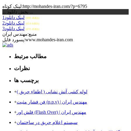
لینک کوتاه:http://mohandes-iran.com/?p=6795
... بخش دانلود ...
لینک دانلود1
(899.46Kb)
لینک دانلود2
(654.64Kb)
لینک دانلود3
(670.45Kb)
منبع:مهندس ایران
پسورد فایل:www.mohandes-iran.com
مطالب مرتبط
نظرات
برچسب ها
لوله کشی آتش نشانی ( اطفاء حریق )
+
فن فشار مثبت (p.p.v) | مهندس ایران
+
فلش اور (Flash Over) | مهندس ایران
+
سیستم اعلام حریق در ساختمان
+