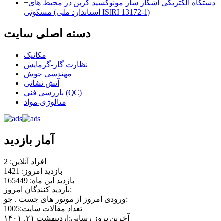
دستگاه الکتریکی آشکار ساز مونوکسید کربن در محیط های
+
مسکونی (استاندارد ملی ISIRI 13172-1)
دسته اصلی سایت
مکانیک
نظارت گاز-گرمایش
مهندسی جوش
آتش نشانی
بازرسی فنی (QC)
متالوژی-مواد
آمار بازدید
افراد آنلاین: 2
بازدید امروز: 1421
بازدید این ماه: 165449
بازدید کنندگان امروز:
ورودی امروز از موتور های جست . جو:
تعداد مقالات سایت:1005
آخرین بروز رسانی:اردیبهشت ۲۱, ۱۴۰۱