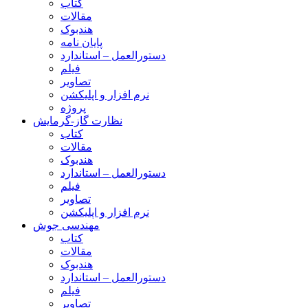
کتاب
مقالات
هندبوک
پایان نامه
دستورالعمل – استاندارد
فیلم
تصاویر
نرم افزار و اپلیکشن
پروژه
نظارت گاز-گرمایش
کتاب
مقالات
هندبوک
دستورالعمل – استاندارد
فیلم
تصاویر
نرم افزار و اپلیکشن
مهندسی جوش
کتاب
مقالات
هندبوک
دستورالعمل – استاندارد
فیلم
تصاویر