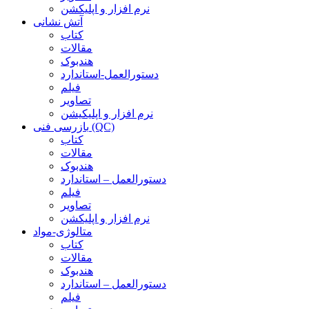
نرم افزار و اپلیکشن
آتش نشانی
کتاب
مقالات
هندبوک
دستورالعمل-استاندارد
فیلم
تصاویر
نرم افزار و اپلیکیشن
بازرسی فنی (QC)
کتاب
مقالات
هندبوک
دستورالعمل – استاندارد
فیلم
تصاویر
نرم افزار و اپلیکشن
متالوژی-مواد
کتاب
مقالات
هندبوک
دستورالعمل – استاندارد
فیلم