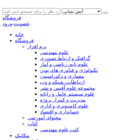
فروشگاه
عضویت
-
ورود
خانه
فروشگاه
نرم افزار
علوم مهندسی
گرافیک و ارتباط تصویری
علوم پایه، ریاضی و آمار
تکنولوژی و فناوری های نوین
معماری و دکوراسیون
ارتباطات، شبکه و وب
مجموعه علوم آفیس و نشر
علوم سیستم عامل و رایانه
مدیریت و کنترل پروژه
علوم کامپیوتری و اداری
حسابداری و اقتصاد
محتوای آموزشی
کتاب
کتب علوم مهندسی
مکانیک