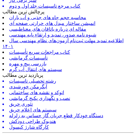
شیر برقی گاز
کتاب مرجع تاسیسات جلد اول و دوم
پرچالش ترین مطالب
محاسبه حجم چاه های جذبی و آب باران
انمیشن ساختار مبدل های حرارتی صفحه ای
مقاله ای درباره یاتاقان های مغناطیسی
شیوه نامه صدور، تمدید و ارتقاء پایه مهندسی
اطلاعیه تمدید مهلت ثبت‌نام آزمون‌های نظام مهندسی سال
۱۴۰۱
کتاب مراجعات سریع تأسیسات
تأسیسات گرمایشی
بازرسی پیچ و مهره
سیستم های انتقال آب گرم
پربازدید ترین مطالب
رشته تحصیلی تاسیسات
آبگرمکن خورشیدی
اتوکد و نقشه های ساختمانی
نصب و نگهداری پکیج گرمایشی
تئوری حریق
سیستم های اعلام حریق
دستگاه خودکار قطع جریان گاز حساس به زلزله
هندبوک طراحی دودکش
کارگاه شارژ کپسول