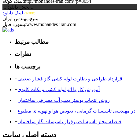
لینک کوتاه:http://mohandes-iran.com/?p=8654
... بخش دانلود ...
لینک دانلود
(549KB)
منبع:مهندس ایران
پسورد فایل:www.mohandes-iran.com
مطالب مرتبط
نظرات
برچسب ها
قرارداد طراحی و نظارت لوله کشی گاز فشار ضعیف
+
آموزش کار با اتو لوله کشی و نکات کلیدی
+
روش انتخاب بوستر پمپ آب مصرفی ساختمان
+
 در مهندسی تاسیسات گرمایی ، تعویض هوا و تهویه ی مطبوع
+
فاصله مجاز تاسیسات برق از تاسیسات گاز ساختمان
+
دسته اصلی سایت