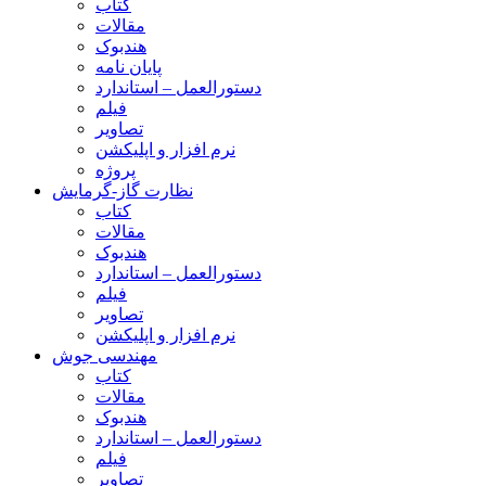
کتاب
مقالات
هندبوک
پایان نامه
دستورالعمل – استاندارد
فیلم
تصاویر
نرم افزار و اپلیکشن
پروژه
نظارت گاز-گرمایش
کتاب
مقالات
هندبوک
دستورالعمل – استاندارد
فیلم
تصاویر
نرم افزار و اپلیکشن
مهندسی جوش
کتاب
مقالات
هندبوک
دستورالعمل – استاندارد
فیلم
تصاویر