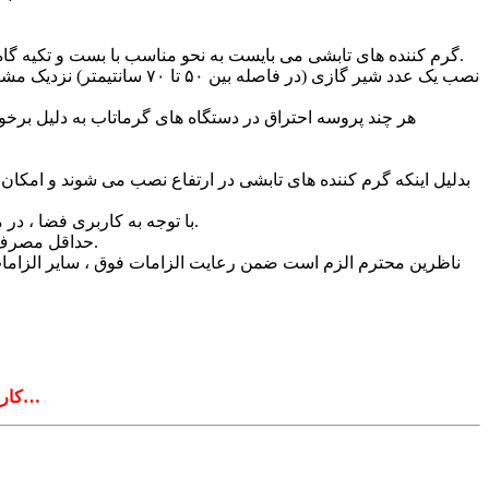
گرم کننده های تابشی می بایست به نحو مناسب با بست و تکیه گاه محکم شده و در صورت نیاز (در سالن های ورزشی) به حفاظ مناسب جهت جلوگیری از برخورد اجسام (مانند توپ و …) مجهز باشند.
هر چند پروسه احتراق در دستگاه های گرماتاب به دلیل برخور
بدلیل اینکه گرم کننده های تابشی در ارتفاع نصب می شوند و امک
در ارتفاع مناسبی از کف توصیه می گردد.
با توجه به کاربری فضا ، در
نصب شده، از روی کاتالوگ آن تعیین و در نقشه به عنوان مشعل دستگاه گرماتاب در جدول ، درج شود.
حداقل مصرف 
ناظرین محترم الزم است ضمن رعایت الزامات فوق ، سایر الزامات 
کاربران گرامی برای دریافت کامل فایل « دستورالعمل بازرسی لوله کشی گاز گرم کننده های تابشی(گرماتاب) » به بخش دانلود مراجعه نمایید…