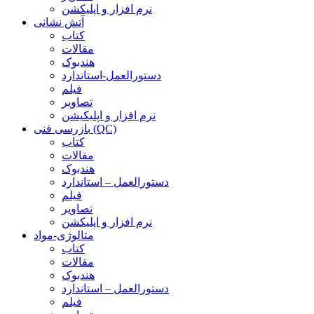
نرم افزار و اپلیکشن
آتش نشانی
کتاب
مقالات
هندبوک
دستورالعمل-استاندارد
فیلم
تصاویر
نرم افزار و اپلیکیشن
بازرسی فنی (QC)
کتاب
مقالات
هندبوک
دستورالعمل – استاندارد
فیلم
تصاویر
نرم افزار و اپلیکشن
متالوژی-مواد
کتاب
مقالات
هندبوک
دستورالعمل – استاندارد
فیلم