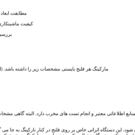
۳- مطابقت ابعا
۴- کیفیت ماشینک
۵- بررس
۱.۱ مطابق ASME B16.5 مارکینگ هر فلنج بایستی مشخصات زیر را داشته 
نابع اطلاعاتی معتبر و انجام تست های مخرب دارد. البته گاهی مشخات
ود، این دستگاه اثراتی خاص بر روی فلنج در کنار نارکینگ به جا می 