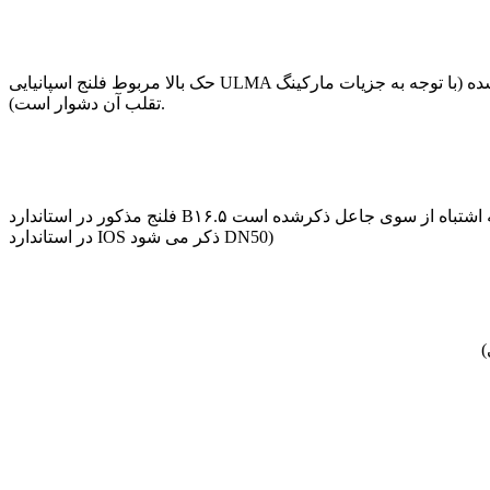
حک بالا مربوط فلنج اسپانیایی ULMA است. به مارکینگ دقت کنید در دو خط و دو استاندارد نوشته شده است این برند در بازار بسیار شناخته شده است و هنوز تقلبی آن دیده نشده (با توجه به جزیات مارکینگ
تقلب آن دشوار است).
فلنج مذکور در استاندارد B۱۶.۵ مارک شده است ولی سایز آن به جای اینکه مطابق استاندارد ذکر شود “۲ به اشتباه از سوی جاعل ذکرشده است DN2 که خود نشانه تقلبی بودن مارکینگ این فلنج است. (“۲ اینچ
در استاندارد IOS ذکر می شود DN50)
)