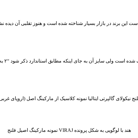
نج نیکولای گالپرتی ایتالیا نمونه کلاسیک از مارکینگ اصل (اروپای غربی
نمونه مارکینگ اصیل فلنج VIRAJ هند با لوگویی به شکل پرونده