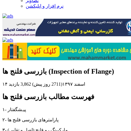
تصاویر
نرم افزار و اپلیکشن
بازرسی فلنج ها (Inspection of Flange)
۱۴ اسفند ۱۳۹۷(2711 روز پیش)
3,862 بازدید
فهرست مطالب بازرسی فلنج ها
۱- پیـشگفتار
۲- پارامترهای بازرسی فلنج ها
۳- مارکیینگ رو فلنج (اصل و تقلبی)