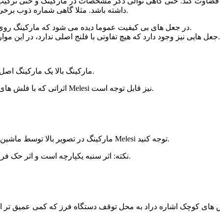
 قضاوت کند. حتی گاهی توالی ذکر مشخصات در مارکینگ و حتی ترکیب 
داشته باشد. مثلا گاهی شماره ذوب برخی از فلنج ها تنها عدد و گاهی تنها حروف و در مواردی ترکیبی می باشد.
در جعل های بی کیفیت عموما دیده می شود که مارکینگ روی فلنج ماشین (حک با فرز) شده است و سنبه زنی در کار نیست.
جعل هایی نیز وجود دارد که هیچ تفاوتی با فلنج اصلی ندارد، در این موارد بازرس از کیفیت سطوح و اطلاعات دیگر بایست متوجه شود.
مارکینگ بالا یک مارکینگ اصل است و با سنبه کارخانه ایجاد شده است به عمق سنبه زنی دقت کنید.
اثراتی که با فلش های کوچکتر نشان داده شده اثر دستگاه سنبه زنی است. شکل دقیق برند Melesi نیز قابل توجه است.
مارکینگ در تصویر بالا توسط ماشین فرز مخصوص مارکینگ اجرا شده و تقلبی است. به شکل معیوب برند Melesi توجه کنید.
نکته: اثر سنبه یکپارچه است و اثر حک فرز دانه می باشد. حک سنبه عمق دارد و حک فرز سطحی اجرا می شود.