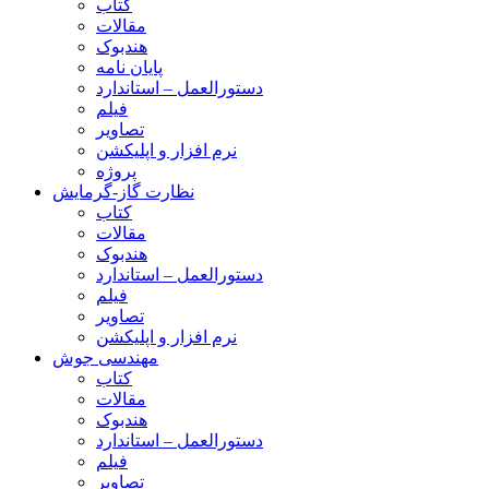
کتاب
مقالات
هندبوک
پایان نامه
دستورالعمل – استاندارد
فیلم
تصاویر
نرم افزار و اپلیکشن
پروژه
نظارت گاز-گرمایش
کتاب
مقالات
هندبوک
دستورالعمل – استاندارد
فیلم
تصاویر
نرم افزار و اپلیکشن
مهندسی جوش
کتاب
مقالات
هندبوک
دستورالعمل – استاندارد
فیلم
تصاویر