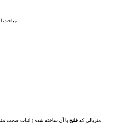
۵- مباحث
۲- متریالی که
فلنج
با آن ساخته شده ( اثبات صحت مت