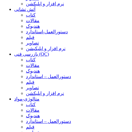
نرم افزار و اپلیکشن
آتش نشانی
کتاب
مقالات
هندبوک
دستورالعمل-استاندارد
فیلم
تصاویر
نرم افزار و اپلیکیشن
بازرسی فنی (QC)
کتاب
مقالات
هندبوک
دستورالعمل – استاندارد
فیلم
تصاویر
نرم افزار و اپلیکشن
متالوژی-مواد
کتاب
مقالات
هندبوک
دستورالعمل – استاندارد
فیلم