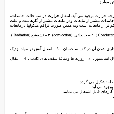
 مواد ) .
رجه حرارت بوجود می آید. انتقال
حرارت
در سه حالت جامدات،
جامدات بیشتر از مایعات ودر مایعات بیشتر از گازهاست و علت
کم تر از مایعات است وبه همین صورت تراکم ملکولها درمایعات
( Conduct
۲ – جابجائی
(convection)
۳ – تشعشع (
( Radiation
۱ – باد . 2 – ریختن مایعات قابل اشتعال وجاری شدن آن در کف ساختمان . 3 – انتقال آتش در مواد نزدیک
۱- راهروها وراه پله ها . ۲ – داکت ها یا کانال آسانسور . 3 – روزنه ها ومنافذ سقف های کاذب . 4 – انتقال
له
تشکیل می گردد