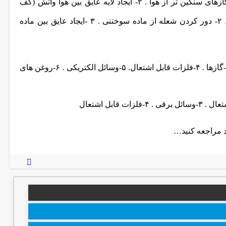
۱- جایگزین کردن گازهای سنگین تر از هوا . ۲- ایجاد لایه عایق بین هوا وآتش (کف
شعله
از ماده سوختنی . ۳ -ایجاد عایق بین ماده
۱-جامدات قابل اشتعال . ۲-مایعات قابل اشتعال . ۳-گازها . ۴-فلزات قابل اشتعال. ۵-وسائل الکتریکی . ۶-روغن های
ود مراجعه کنید…