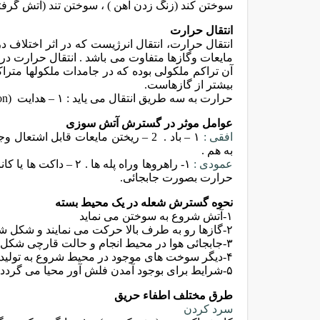
سوختن کند (زنگ زدن آهن ) ، سوختن تند (آتش گرفتن
انتقال حرارت
انتقال حرارت، انتقال انرژیست که در اثر اختلاف د
مایعات وگازها متفاوت می باشد . انتقال حرارت در
آن تراکم ملکولی بوده که در جامدات ملکولها مترا
بیشتر از گازهاست
.
حرارت
به سه طریق انتقال می یاید : ۱ – هدایت
ion)
عوامل موثر در گسترش آتش سوزی
افقی :
به هم .
عمودی :
حرارت بصورت جابجائی.
نحوه گسترش شعله در یک محیط بسته
۱-آتش شروع به سوختن می نماید
۲-گازها رو به طرف بالا حرکت می نمایند و شکل
شع
۳-جابجائی هوا در محیط انجام و حالت قارچی شکل بوجود می آید
۴-دیگر سوخت های موجود در محیط شروع به تولید گازهای قابل اشتعال می نمایند
۵-شرایط برای بوجود آمدن فلش آور محیا می گردد.
طرق مختلف اطفاء حریق
سرد کردن