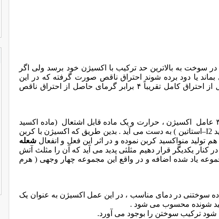
ر سوخت به بالاترین حد ترکیب با اکسیژن خود برسد ولی اگر
ماند یا دود برده شوند احتراق ناقص صورت گرفته که در این
 از
احتراق
کامل تقریباً ۴ برابر گرمای حاصل از احتراق ناقص
آتش نتیجه یک واکنش شیمیایی است که از ترکیب ۳ عامل اکسیژن ، حرارت و یک ماده قابل اشتعال (ماده اکسید
د
I2
–استاتین ) به دست می آید . بدین طریق که اکسیژن با کربن
 تولید منواکسید کربن نموده و در اثر این فعل و انفعال
شعله
ر کنار یکدیگر قرار دهیم مثلثی پدید می آید که آن را مثلث آتش
مجموعه یاد شده اضافه و در واقع این مجموعه چهار وجهی ( هرم
 سوختنی در دمای مناسب ، در این عمل اکسیژن به عنوان یک
سید شونده محسوب می شود .
ب شود ترکیب سوختن را بوجود می آورد.