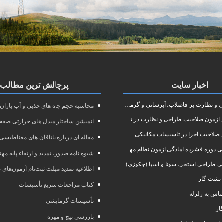
اخبار سایت
پرچالش ترین مطالب
نظارت بر فاضلاب، آبرسانی و گرمایش رادیاتور
محاسبه حجم چاه های جذبی و آب باران
ون صلاحیت طراحی و نظارت در تاسیسات مکانیکی
انمیشن ساختار مبدل های حرارتی صفحه
صلاحیت اجرا در تاسیسات مکانیکی
مقاله ای درباره یاتاقان های مغناطیسی
 آمادگی آزمون نظام مهندسی در رشته طراحی و نظارت تاسیسات مکانیکی ساختمان
شیوه نامه صدور، تمدید و ارتقاء پایه مه
ی طراحی استخر، سونا و اسپا (جکوزی)
اطلاعیه تمدید مهلت ثبت‌نام آزمون‌های نظام مهند
نشت گاز
کتاب مراجعات سریع تأسیسات
س به زلزله
تأسیسات گرمایشی
از
بازرسی پیچ و مهره