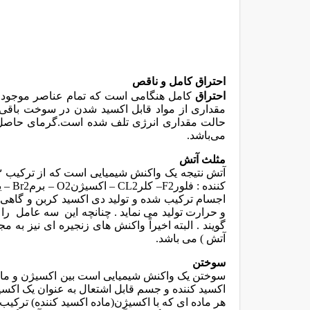
احتراق کامل و ناقص
احتراق
کامل هنگامی است که تمام عناصر موجود د
مقداری از مواد قابل اکسید شدن در سوخت باقی ب
حالت مقداری انرژی تلف شده است.گرمای حاصل
می‌باشد
.
مثلث آتش
کننده : فلور
F2
– کلر
CL2
– اکسیژن
O2
– برم
Br2
– ی
اجسام ترکیب شده و تولید دی اکسید کربن و گاهی هم
و حرارت تولید می نماید . چنانچه این سه عامل را د
گویند
.
البته اخیراً واکنش های زنجیره ای نیز به 
آتش ) می باشد
.
سوختن
سوختن یک واکنش شیمیایی است بین اکسیژن و ماده
اکسید کننده و جسم قابل اشتعال به عنوان یک اک
هر ماده ای که با اکسیژن(ماده اکسید کننده) ترکی