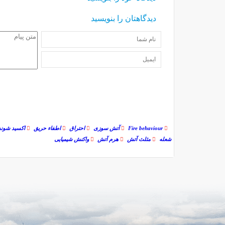
دیدگاهتان را بنویسید
Fire behaviour
آتش سوزی
احتراق
اطفاء حریق
اکسید شوند
شعله
مثلث آتش
هرم آتش
واکنش شیمیایی