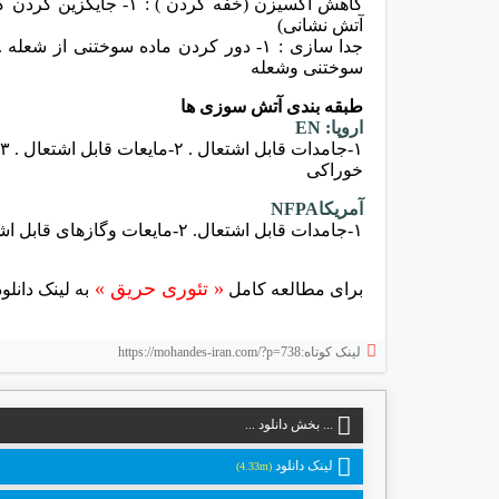
کاهش اکسیزن (خفه کردن ) :
آتش نشانی)
جدا سازی :
۱- دور کردن ماده سوختنی از شعله . ۲- دور کردن
سوختنی وشعله
طبقه بندی آتش سوزی ها
اروپا
EN :
خوراکی
آمریکا
NFPA
۱-جامدات قابل اشتعال. ۲-مایعات وگازهای قابل اشتعال . ۳-وسائل برقی . ۴-فلزات قابل اشتعال
« تئوری حریق »
برای مطالعه کامل
به لینک دانل
لینک کوتاه:https://mohandes-iran.com/?p=738
... بخش دانلود ...
لینک دانلود
(4.33m)