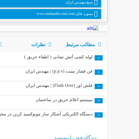
منبع:مهندس ایران
پسورد فایل:www.mohandes-iran.com
مطالب مرتبط
نظرات
لوله کشی آتش نشانی ( اطفاء حریق )
+
فن فشار مثبت (p.p.v) | مهندس ایران
+
فلش اور (Flash Over) | مهندس ایران
+
سیستم اعلام حریق در ساختمان
+
دستگاه الکتریکی آشکار ساز مونوکسید کربن در محیط های مس
+
دیدگاه خود را بنویسید