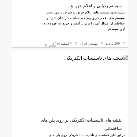
سیستم ردیابی و اعلام حریــق
دسته بندی سیستم های اعلام حریق به شرح زیر می باشد:
سیستم های اعلام حریق وظیفـه حفاظـت از جـان افـراد و
حفاظت از امـوال آنهـا را دربرابر آتـش و حریق به عهده دارد.
ایـن سیسـتم ...
209 بازدید
مهندس ایران
۷ اسفند ۱۳۹۶
بیشتر
نقشه های تاسیسات الکتریکی بر روی پلن های
ساختمانی
در این فایل نقشه های تاسیسات الکتریکی روی پلن های