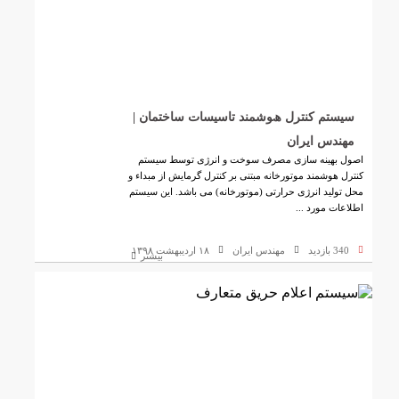
ﺳﯿﺴﺘﻢ ﮐﻨﺘﺮل ھﻮﺷﻤﻨﺪ ﺗﺎﺳﯿﺴﺎت ﺳﺎﺧﺘﻤﺎن |
مهندس ایران
اﺻﻮل بهینه ﺳﺎزی ﻣﺼﺮف ﺳﻮﺧﺖ و اﻧﺮژی ﺗﻮﺳﻂ ﺳﯿﺴﺘﻢ
ﮐﻨﺘﺮل ﻫﻮﺷﻤﻨﺪ ﻣﻮﺗﻮرﺧﺎﻧﻪ ﻣﺒﺘﻨﯽ ﺑﺮ ﮐﻨﺘﺮل ﮔﺮﻣﺎﯾﺶ از ﻣﺒﺪاء و
ﻣﺤﻞ ﺗﻮﻟﯿﺪ اﻧﺮژی ﺣﺮارﺗﯽ (ﻣﻮﺗﻮرﺧﺎنه) ﻣﯽ ﺑﺎﺷﺪ. اﯾﻦ ﺳﯿﺴﺘﻢ
اﻃﻼﻋﺎت مورد ...
340 بازدید
مهندس ایران
۱۸ اردیبهشت ۱۳۹۸
بیشتر