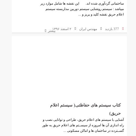
ساختمانی گردآوری شده اند. این نقشه ها شامل موارد زیر
میباشد : سیستم روشنایی سیستم دوربین مداربسته سیستم
اعلام حریق نقشه کلید و پریز و ...
377 بازدید
مهندس ایران
۲ اسفند ۱۳۹۶
بیشتر
کتاب سیستم های حفاظتی( سیستم اعلام
حریق)
آشنايی با سیستم های اعلام حريق، طراحی و توانايی نصب و
راه اندازی آن ها امروزه از سیســتم های اعلام حریق به طور
گســترده در ساختمان ها و اماکن مسکونی ...