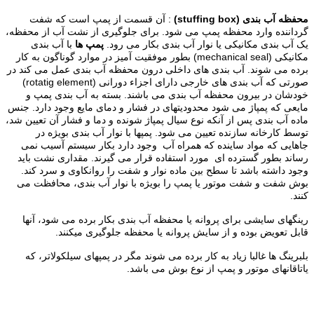
محفظه آب بندی (stuffing box)
: آن قسمت از پمپ است که شفت
گرداننده وارد محفظه پمپ می شود. برای جلوگیری از نشت آب از محفظه،
یک آب بندی مکانیکی یا نوار آب بندی بکار می رود.
پمپ ها
با آب بندی
مکانیکی (mechanical seal) بطور موفقیت آمیز در موارد گوناگون به کار
برده می شوند. آب بندی های داخلی درون محفظه آب بندی عمل می کند در
صورتی که آب بندی های خارجی دارای اجزاء دورانی (rotatig element)
خودشان در بیرون محفظه آب بندی می باشند. بسته به آب بندی پمپ و
مایعی که پمپاژ می شود محدودیتهای در فشار و دمای مایع وجود دارد. جنس
ماده آب بندی پس از آنکه نوع سیال پمپاژ شونده و دما و فشار آن تعیین شد،
توسط کارخانه سازنده تعیین می شود. پمپها با نوار آب بندی بویژه در
جاهایی که مواد ساینده که همراه آب وجود دارد بکار سیستم آسیب نمی
رساند بطور گسترده ای مورد استفاده قرار می گیرند. مقداری نشت باید
وجود داشته باشد تا سطح بین ماده نوار و شفت را روانکاوی و سرد کند.
بوش شفت و شفت موتور یا پمپ را بویژه با نوار آب بندی، محافظت می
کنند.
رینگهای سایشی برای پروانه یا محفظه آب بندی بکار برده می شود، آنها
قابل تعویض بوده و از سایش پروانه یا محفظه جلوگیری میکنند.
بلبرینگ ها غالبا زیاد به کار برده می شوند مگر در پمپهای سیلکولاتر، که
یاتاقانهای موتور و پمپ از نوع بوش می باشد.