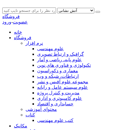
فروشگاه
عضویت
-
ورود
خانه
فروشگاه
نرم افزار
علوم مهندسی
گرافیک و ارتباط تصویری
علوم پایه، ریاضی و آمار
تکنولوژی و فناوری های نوین
معماری و دکوراسیون
ارتباطات، شبکه و وب
مجموعه علوم آفیس و نشر
علوم سیستم عامل و رایانه
مدیریت و کنترل پروژه
علوم کامپیوتری و اداری
حسابداری و اقتصاد
محتوای آموزشی
کتاب
کتب علوم مهندسی
مکانیک