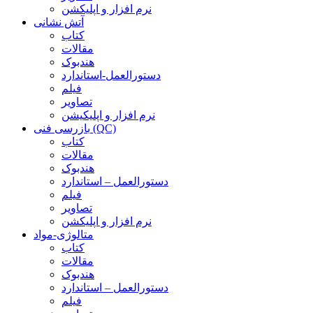
نرم افزار و اپلیکشن
آتش نشانی
کتاب
مقالات
هندبوک
دستورالعمل-استاندارد
فیلم
تصاویر
نرم افزار و اپلیکیشن
بازرسی فنی (QC)
کتاب
مقالات
هندبوک
دستورالعمل – استاندارد
فیلم
تصاویر
نرم افزار و اپلیکشن
متالوژی-مواد
کتاب
مقالات
هندبوک
دستورالعمل – استاندارد
فیلم