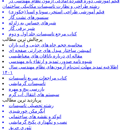
فیلم آموزشی دوره فشرده آمادگی آزمون نظام مهندسی در
رشته طراحی و نظارت تاسیسات مکانیکی ساختمان
فیلم آموزشی طراحی استخر، سونا و اسپا (جکوزی)
سنسورهای نشت گاز
شیرهای حساس به زلزله
شیر برقی گاز
کتاب مرجع تاسیسات جلد اول و دوم
پرچالش ترین مطالب
محاسبه حجم چاه های جذبی و آب باران
انمیشن ساختار مبدل های حرارتی صفحه ای
مقاله ای درباره یاتاقان های مغناطیسی
شیوه نامه صدور، تمدید و ارتقاء پایه مهندسی
اطلاعیه تمدید مهلت ثبت‌نام آزمون‌های نظام مهندسی سال
۱۴۰۱
کتاب مراجعات سریع تأسیسات
تأسیسات گرمایشی
بازرسی پیچ و مهره
سیستم های انتقال آب گرم
پربازدید ترین مطالب
رشته تحصیلی تاسیسات
آبگرمکن خورشیدی
اتوکد و نقشه های ساختمانی
نصب و نگهداری پکیج گرمایشی
تئوری حریق