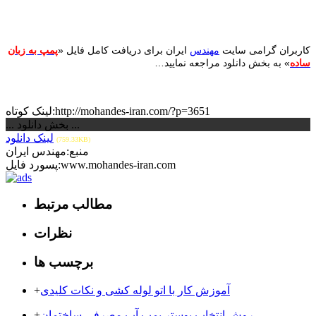
کاربران گرامی سایت
مهندس
ایران برای دریافت کامل فایل «
پمپ به زبان
ساده
» به بخش دانلود مراجعه نمایید…
لینک کوتاه:http://mohandes-iran.com/?p=3651
... بخش دانلود ...
لینک دانلود
(759.33KB)
منبع:مهندس ایران
پسورد فایل:www.mohandes-iran.com
مطالب مرتبط
نظرات
برچسب ها
آموزش کار با اتو لوله کشی و نکات کلیدی
+
روش انتخاب بوستر پمپ آب مصرفی ساختمان
+