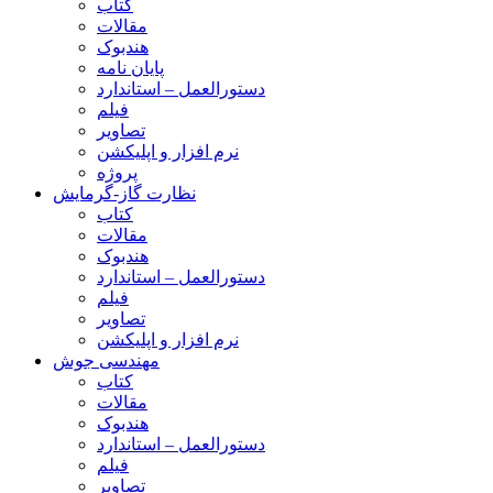
کتاب
مقالات
هندبوک
پایان نامه
دستورالعمل – استاندارد
فیلم
تصاویر
نرم افزار و اپلیکشن
پروژه
نظارت گاز-گرمایش
کتاب
مقالات
هندبوک
دستورالعمل – استاندارد
فیلم
تصاویر
نرم افزار و اپلیکشن
مهندسی جوش
کتاب
مقالات
هندبوک
دستورالعمل – استاندارد
فیلم
تصاویر