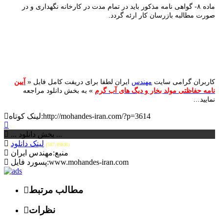
ماده ۸- گواهی نامه مذکور باید در تمام مدت در کارخانه نگهداری و در
صورت مطالبه بازرسان کار ارئه گردد.
کاربران گرامی سایت
مهندس
ایران لطفا برای دریفت کامل فایل «
آیین
نامه حفاظتی مولد بخار و دیگ های آب گرم
» به بخش دانلود مراجعه
نمایید…
لینک کوتاه:http://mohandes-iran.com/?p=3614
... بخش دانلود ...
لینک دانلود
(587.49KB)
منبع:مهندس ایران
پسورد فایل:www.mohandes-iran.com
مطالب مرتبط
نظرات