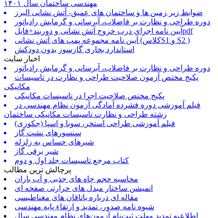
مهندسی ساختمان سال ۱۴۰۱
ضوابط زیر زمین ها و ساختمان های عمیق- آتش نشانی البرز
دوره طراحی و نظارت بر فاضلاب، آبرسانی و گرمایش رادیاتور
آیین نامه اجرای درب خروج آتش نشانی و دوربند+فایلpdf
آیین نامه مجموعه پمپ های آتش نشانی (کلاسS1 و S2 )
استاندارد بخاری گازسوز بدون دودکش
اخبار سایت
دوره طراحی و نظارت بر فاضلاب، آبرسانی و گرمایش رادیاتور
پکیج مختص آزمون صلاحیت طراحی و نظارت در تاسیسات
مکانیکی
پکیج مختص صلاحیت اجرا در تاسیسات مکانیکی
فیلم آموزشی دوره فشرده آمادگی آزمون نظام مهندسی در
رشته طراحی و نظارت تاسیسات مکانیکی ساختمان
فیلم آموزشی طراحی استخر، سونا و اسپا (جکوزی)
سنسورهای نشت گاز
شیرهای حساس به زلزله
شیر برقی گاز
کتاب مرجع تاسیسات جلد اول و دوم
پرچالش ترین مطالب
محاسبه حجم چاه های جذبی و آب باران
انمیشن ساختار مبدل های حرارتی صفحه ای
مقاله ای درباره یاتاقان های مغناطیسی
شیوه نامه صدور، تمدید و ارتقاء پایه مهندسی
اطلاعیه تمدید مهلت ثبت‌نام آزمون‌های نظام مهندسی سال