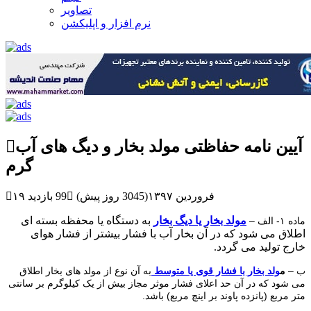
تصاویر
نرم افزار و اپلیکشن
آیین نامه حفاظتی مولد بخار و دیگ های آب
گرم
۱۹ فروردین ۱۳۹۷(3045 روز پیش)
99 بازدید
مولد بخار یا دیگ بخار
به دستگاه یا محفظه بسته ای
ماده ۱- الف –
اطلاق می شود که در آن بخار آب با فشار بیشتر از فشار هوای
خارج تولید می گردد.
ب –
م
ولد بخار با فشار قوی یا متوسط
به آن نوع از مولد های بخار اطلاق
می شود که در آن حد اعلای فشار موثر مجاز بیش از یک کیلوگرم بر سانتی
متر مربع (پانزده پاوند بر اینچ مربع) باشد.