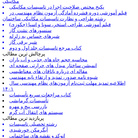
مکانیکی
پکیج مختص صلاحیت اجرا در تاسیسات مکانیکی
فیلم آموزشی دوره فشرده آمادگی آزمون نظام مهندسی در
رشته طراحی و نظارت تاسیسات مکانیکی ساختمان
فیلم آموزشی طراحی استخر، سونا و اسپا (جکوزی)
سنسورهای نشت گاز
شیرهای حساس به زلزله
شیر برقی گاز
کتاب مرجع تاسیسات جلد اول و دوم
پرچالش ترین مطالب
محاسبه حجم چاه های جذبی و آب باران
انمیشن ساختار مبدل های حرارتی صفحه ای
مقاله ای درباره یاتاقان های مغناطیسی
شیوه نامه صدور، تمدید و ارتقاء پایه مهندسی
اطلاعیه تمدید مهلت ثبت‌نام آزمون‌های نظام مهندسی سال
۱۴۰۱
کتاب مراجعات سریع تأسیسات
تأسیسات گرمایشی
بازرسی پیچ و مهره
سیستم های انتقال آب گرم
پربازدید ترین مطالب
رشته تحصیلی تاسیسات
آبگرمکن خورشیدی
اتوکد و نقشه های ساختمانی