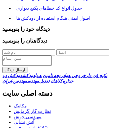
جدول انواع کد خطاهای پکیج دیواری
+
اصول ایمنی هنگام استفاده از دودکش ها
+
دیدگاه خود را بنویسید
دیدگاهتان را بنویسید
ارسال دیدگاه
پکیچ فن دار
خروجی هوا
درﻳﭽﻪ ﺗﺎﻣﯿﻦ ھﻮا
دودکش
دودکش دو
جداره
ﻛﻼھﻚ ﺗﻌﺪﻳﻞ
مهندس
مهندس-ایران
دسته اصلی سایت
مکانیک
نظارت گاز-گرمایش
مهندسی جوش
آتش نشانی
بازرسی فنی (QC)