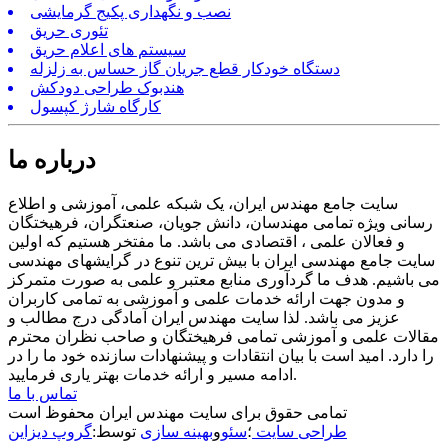
نصب و نگهداری پکیج گرمایشی
تئوری حریق
سیستم های اعلام حریق
دستگاه خودکار قطع جریان گاز حساس به زلزله
هندبوک طراحی دودکش
کارگاه شارژ کپسول
درباره ما
سایت جامع مهندس ایران، یک شبکه علمی، آموزشی و اطلاع
رسانی ویژه تمامی مهندسان، دانش جویان، صنعتگران، فرهیختگان
و فعالان علمی ، اقتصادی می باشد. ما مفتخر هستیم که اولین
سایت جامع مهندسی ایران با بیش ترین تنوع در گرایشهای مهندسی
می باشیم. هدف ما گردآوری منابع معتبر و علمی به صورت متمرکز
و مدون جهت ارائه خدمات علمی و آموزشی به تمامی کاربران
عزیز می باشد. لذا سایت مهندس ایران آمادگی درج مطالب و
مقالات علمی و آموزشی تمامی فرهیختگان و صاحب نظران محترم
را دارد. امید است با بیان انتقادات و پیشنهادات سازنده خود ما را در
ادامه مسیر و ارائه خدمات بهتر یاری فرمایید.
تماس با ما
تمامی حقوق برای سایت مهندس ایران محفوظ است
طراحی سایت
؛
سئو
و
بهینه سازی
توسط:
گروپ دیزاین