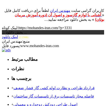
کاربران گرامی سایت
مهندس ایران
لطفاٌ برای دریافت کامل فایل
«
⁣آشنایی با لوازم گازسوز و اصول آن (دوره آموزش مربیان
بوتان)
» به بخش دانلود مراجعه نمایید…
لینک کوتاه:https://mohandes-iran.com/?p=3331
... بخش دانلود ...
لینک دانلود
(2.12MB)
منبع:مهندس ایران
پسورد فایل:www.mohandes-iran.com
مطالب مرتبط
نظرات
برچسب ها
قرارداد طراحی و نظارت لوله کشی گاز فشار ضعیف
+
فاصله مجاز تاسیسات برق از تاسیسات گاز ساختمان
+
اصول طراحی دودکش دوجداره و معمولی
+