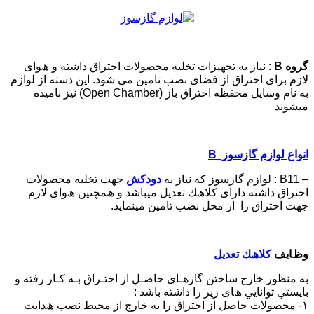
ﮔﺮوه B
: ﻧﯿﺎز ﺑﻪ ﺗﺠﮭﯿﺰات ﺗﺨﻠﯿﻪ ﻣﺤﺼﻮﻻت اﺣﺘﺮاق داﺷﺘﻪ و ھﻮای
ﻻزم ﺑﺮای اﺣﺘﺮاق از ﻓﻀﺎی ﻧﺼﺐ ﺗﺎﻣﯿﻦ ﻣﻲ ﺷﻮد. اﻳﻦ دﺳﺘﻪ از ﻟﻮازم
ﺑﻪ ﻧﺎم وﺳﺎﻳﻞ ﻣﺤﻔﻈﻪ اﺣﺘﺮاق ﺑﺎز (Open Chamber) ﻧﯿﺰ ﻧﺎﻣﯿﺪه
ﻣﯿﺸﻮﻧﺪ
اﻧﻮاع لوازم گازسوز B
– B11 : لوازم گازسوز ﻛﻪ ﻧﯿﺎز ﺑﻪ
دودﻛﺶ
ﺟﮭﺖ ﺗﺨﻠﯿﻪ ﻣﺤﺼﻮﻻت
اﺣﺘﺮاق داﺷﺘﻪ دارای ﻛﻼھﻚ ﺗﻌﺪﻳﻞ ﻣﯿﺒﺎﺷﺪ و ھﻤﭽﻨﯿﻦ ھﻮای ﻻزم
ﺟﮭﺖ اﺣﺘﺮاق را از ﻣﺤﻞ ﻧﺼﺐ ﺗﺎﻣﯿﻦ ﻣﯿﻨﻤﺎﻳﺪ.
وظﺎﻳﻒ
ﻛﻼھﻚ ﺗﻌﺪﻳﻞ
ﺑﻪ ﻣﻨﻈﻮر ﺧﺎرج ﺳﺎﺧﺘﻦ ﮔﺎزھـﺎی ﺣﺎﺻـﻞ از اﺣﺘـﺮاق ﺑـﻪ ﻛـﺎر رﻓﺘﻪ و
ﺑﺎﻳﺴﺘﻲ ﺗﻮاﻧﺎﻳﻲ ھﺎی زﻳﺮ را داﺷﺘﻪ ﺑﺎﺷﺪ :
۱- ﻣﺤﺼﻮﻻت ﺣﺎﺻﻞ از اﺣﺘﺮاق را ﺑﻪ ﺧﺎرج از ﻣﺤﯿﻂ ﻧﺼﺐ ھﺪاﻳﺖ