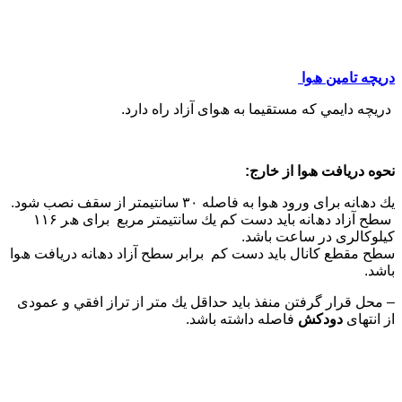
درﻳﭽﻪ ﺗﺎﻣﯿﻦ ھﻮا
درﻳﭽﻪ داﻳﻤﻲ ﻛﻪ ﻣﺴﺘﻘﯿﻤﺎ ﺑﻪ ھﻮای آزاد راه دارد.
ﻧﺤﻮه درﻳﺎﻓﺖ ھﻮا از ﺧﺎرج:
ﻳﻚ دھﺎﻧﻪ ﺑﺮای ورود ھﻮا ﺑﻪ ﻓﺎﺻﻠﻪ ۳۰ ﺳﺎﻧﺘﯿﻤﺘﺮ از ﺳﻘﻒ ﻧﺼﺐ ﺷﻮد.
ﺳﻄﺢ آزاد دھﺎﻧﻪ ﺑﺎﻳﺪ دﺳﺖ ﻛﻢ ﻳﻚ ﺳﺎﻧﺘﯿﻤﺘﺮ ﻣﺮﺑﻊ ﺑﺮای ھﺮ ۱۱۶
ﻛﯿﻠﻮﻛﺎﻟﺮی در ﺳﺎﻋﺖ ﺑﺎﺷﺪ.
ﺳﻄﺢ ﻣﻘﻄﻊ ﻛﺎﻧﺎل ﺑﺎﻳﺪ دﺳﺖ ﻛﻢ ﺑﺮاﺑﺮ ﺳﻄﺢ آزاد دھﺎﻧﻪ درﻳﺎﻓﺖ ھﻮا
ﺑﺎﺷﺪ.
– ﻣﺤﻞ ﻗﺮار ﮔﺮﻓﺘﻦ ﻣﻨﻔﺬ ﺑﺎﻳﺪ ﺣﺪاﻗﻞ ﻳﻚ ﻣﺘﺮ از ﺗﺮاز اﻓﻘﻲ و ﻋﻤﻮدی
از اﻧﺘﮭﺎی
دودﻛﺶ
ﻓﺎﺻﻠﻪ داﺷﺘﻪ ﺑﺎﺷﺪ.