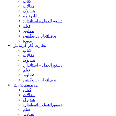
کتاب
مقالات
هندبوک
پایان نامه
دستورالعمل – استاندارد
فیلم
تصاویر
نرم افزار و اپلیکشن
پروژه
نظارت گاز-گرمایش
کتاب
مقالات
هندبوک
دستورالعمل – استاندارد
فیلم
تصاویر
نرم افزار و اپلیکشن
مهندسی جوش
کتاب
مقالات
هندبوک
دستورالعمل – استاندارد
فیلم
تصاویر