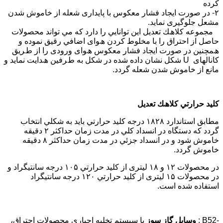
ﻛﺮده
۲- در ﺻﻮرت اﻳﺠﺎد ﻓﺸﺎر ﻣﻌﻜﻮس ﺑﺎ ﭘﺎﻳﺪاری ﺷﻌﻠﻪ از ﺧﺎﻣﻮش ﺷﺪن
ﻣﺸﻌﻞ ﺟﻠﻮﮔﯿﺮی ﻧﻤﺎﻳﺪ.
ﻣﺠﻤﻮﻋﻪ ﻛﻼھﻚ ﺗﻌﺪﻳﻞ اﻳﻦ ﺗﻮاﻧﺎﻳﻲ را دارد ﻛﻪ ﻣﻲ ﺗﻮاﻧﺪ ﻣﺤﺼﻮﻻت
ﺣﺎﺻﻞ از اﺣﺘﺮاق را ﺑﺎ ﻣﺨﻠﻮط ﻛﺮدن ھﻮای اﺿﺎﻓﻲ رﻗﯿﻖ ﻧﻤﻮده و
ھﻤﭽﻨﯿﻦ در ﺻﻮرت اﻳﺠﺎد ﻓﺸﺎر ﻣﻌﻜﻮس ھﻮای ورودی را از طﺮﻳﻖ
ﻛﺎﻧﺎﻟﮭﺎی U ﺷﻜﻞ ﻧﺸﺎن داده ﺷﺪه در ﺷﻜﻞ ﺑﻪ طﺮﻓﯿﻦ ھﺪاﻳﺖ ﻧﻤﺎﻳﺪ و
ﻣﺎﻧﻊ از ﺧﺎﻣﻮش ﺷﺪن ﺷﻌﻠﻪ ﮔﺮدد.
ﻛﻠﯿﺪ ﺣﺮارﺗﻲ ﻛﻼھﻚ ﺗﻌﺪﻳﻞ
ﻣﻄﺎﺑﻖ اﺳﺘﺎﻧﺪارد ۱۸۲۸ درﺟﻪ ﻛﻠﯿﺪ ﺣﺮارﺗﻲ ﺑﺎﻳﺪ ﺑﻪ ﺷﻜﻠﻲ اﻧﺘﺨﺎب
ﮔﺮدد ﻛﻪ دﺳﺘﮕﺎه در اﻧﺴﺪاد ﻛﻠﻲ در ﻣﺪت زﻣﺎن ﺣﺪاﻛﺜﺮ ۲ دﻗﯿﻘﻪ
ﺧﺎﻣﻮش ﺷﻮد و در اﻧﺴﺪاد ﺟﺰﺋﻲ در ﻣﺪت زﻣﺎن ﺣﺪاﻛﺜﺮ ۸ دﻗﯿﻘﻪ
ﺧﺎﻣﻮش ﮔﺮدد.
در ﻣﺤﺼﻮﻻت ۱۲ و ۱۸ ﻟﯿﺘﺮی از ﻛﻠﯿﺪ ﺣﺮارﺗﻲ ۱۰۵ درﺟﻪ ﺳﺎﻧﺘﯿﮕﺮاد و
در ﻣﺤﺼﻮﻻت ۱۵ ﻟﯿﺘﺮی از ﻛﻠﯿﺪ ﺣﺮارﺗﻲ ۱۲۰ درﺟﻪ ﺳﺎﻧﺘﯿﮕﺮاد
اﺳﺘﻔﺎده ﺷﺪه اﺳﺖ.
-B52 :
وﺳﺎﻳﻞ ﮔﺎز ﺳﻮز
ﺑﺎ ﺳﯿﺴﺘﻢ ﺗﺨﻠﯿﻪ اﺟﺒﺎری ﻣﺤﺼﻮﻻت اﺣﺘﺮاق،