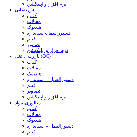
نرم افزار و اپلیکشن
آتش نشانی
کتاب
مقالات
هندبوک
دستورالعمل-استاندارد
فیلم
تصاویر
نرم افزار و اپلیکیشن
بازرسی فنی (QC)
کتاب
مقالات
هندبوک
دستورالعمل – استاندارد
فیلم
تصاویر
نرم افزار و اپلیکشن
متالوژی-مواد
کتاب
مقالات
هندبوک
دستورالعمل – استاندارد
فیلم