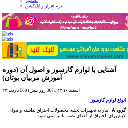
تصاویر
نرم افزار و اپلیکشن
⁣آشنایی با لوازم گازسوز و اصول آن (دوره
آموزش مربیان بوتان)
۲۲ اسفند ۱۳۹۶(3071 روز پیش)
568 بازدید
اﻧﻮاع لوازم گازسوز
ﮔﺮوه A
: ﻧﯿﺎز ﺑﻪ ﺗﺠﮭﯿﺰات ﺗﺨﻠﯿﻪ ﻣﺤﺼﻮﻻت اﺣﺘﺮاق ﻧﺪاﺷﺘﻪ و ھﻮای
ﻻزم ﺑﺮای اﺣﺘﺮاق از ﻓﻀﺎی ﻧﺼﺐ ﺗﺎﻣﯿﻦ ﻣﻲ ﺷﻮد.