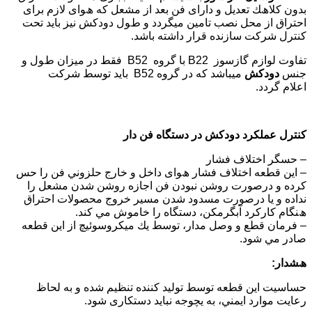
ﺑﺪون ﻛﻼھﻚ ﺗﻌﺪﻳﻞ و دارای ﻓﻦ ﺑﻌﺪ از ﻣﺸﻌﻞ ﻛﻪ ھﻮای ﻻزم ﺑﺮای
اﺣﺘﺮاق از ﻣﺤﻞ ﻧﺼﺐ ﺗﺎﻣﯿﻦ ﻣﯿﮕﺮدد و طﻮل دودﻛﺶ ﻧﯿﺰ ﺑﺎﻳﺪ ﺗﺤﺖ
ﻛﻨﺘﺮل ﺷﺮﻛﺖ ﺳﺎزﻧﺪه ﻗﺮار داﺷﺘﻪ ﺑﺎﺷﺪ.
ﺗﻔﺎوت لوازم گازسوز B22 ﺑﺎ ﮔﺮوه B52 ﻓﻘﻂ در ﻣﯿﺰان طﻮل و
ﺟﻨﺲ
دودﻛﺶ
ﻣﯿﺒﺎﺷﺪ ﻛﻪ در ﮔﺮوه B52 ﺑﺎﻳﺪ ﺗﻮﺳﻂ ﺷﺮﻛﺖ
اﻋﻼم ﮔﺮدد.
ﻛﻨﺘﺮل ﻋﻤﻠﻜﺮد دودﻛﺶ در دﺳﺘﮕﺎه ﻓﻦ دار
– حسگر اﺧﺘﻼف ﻓﺸﺎر
– اﻳﻦ ﻗﻄﻌﻪ اﺧﺘﻼف ﻓﺸﺎر ھﻮای داﺧﻞ و ﺧﺎرج ﺣﻠﺰوﻧﻲ ﻓﻦ را ﺣﺲ
ﻛﺮده و درﺻﻮرت روﺷﻦ ﻧﺒﻮدن ﻓﻦ اﺟﺎزه روﺷﻦ ﺷﺪن ﻣﺸﻌﻞ را
ﻧﺪاده و ﻳﺎ درﺻﻮرت ﻣﺴﺪود ﺷﺪن ﻣﺴﯿﺮ ﺧﺮوج ﻣﺤﺼﻮﻻت اﺣﺘﺮاق
ھﻨﮕﺎم ﻛﺎرﻛﺮد آﺑﮕﺮﻣﻜﻦ، دﺳﺘﮕﺎه را ﺧﺎﻣﻮش ﻣﻲ ﻛﻨﺪ.
– ﻓﺮﻣﺎن ﻗﻄﻊ و وﺻﻞ ﻣﺪار، ﺗﻮﺳﻂ ﻳﻚ ﻣﯿﻜﺮوﺳﻮﺋﯿﭻ از اﻳﻦ ﻗﻄﻌﻪ
ﺻﺎدر ﻣﻲ ﺷﻮد.
ھﺸﺪار:
ﺣﺴﺎﺳﯿﺖ اﻳﻦ ﻗﻄﻌﻪ ﺗﻮﺳﻂ ﺗﻮﻟﯿﺪ ﻛﻨﻨﺪه ﺗﻨﻈﯿﻢ ﺷﺪه و ﺑﻪ ﻟﺤﺎظ
رﻋﺎﻳﺖ ﻣﻮارد اﻳﻤﻨﻲ، ﺑﻪ ﻳﭽﻮﺟﻪ ﻧﺒﺎﻳﺪ دﺳﺘﻜﺎری ﺷﻮد.