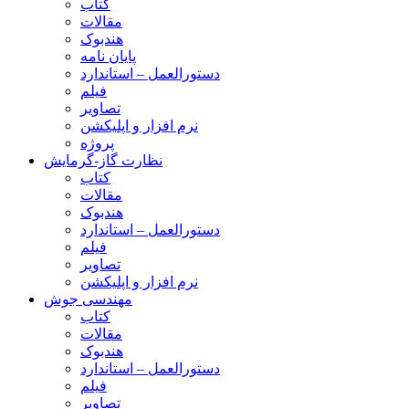
کتاب
مقالات
هندبوک
پایان نامه
دستورالعمل – استاندارد
فیلم
تصاویر
نرم افزار و اپلیکشن
پروژه
نظارت گاز-گرمایش
کتاب
مقالات
هندبوک
دستورالعمل – استاندارد
فیلم
تصاویر
نرم افزار و اپلیکشن
مهندسی جوش
کتاب
مقالات
هندبوک
دستورالعمل – استاندارد
فیلم
تصاویر