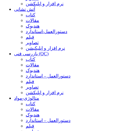
نرم افزار و اپلیکشن
آتش نشانی
کتاب
مقالات
هندبوک
دستورالعمل-استاندارد
فیلم
تصاویر
نرم افزار و اپلیکیشن
بازرسی فنی (QC)
کتاب
مقالات
هندبوک
دستورالعمل – استاندارد
فیلم
تصاویر
نرم افزار و اپلیکشن
متالوژی-مواد
کتاب
مقالات
هندبوک
دستورالعمل – استاندارد
فیلم