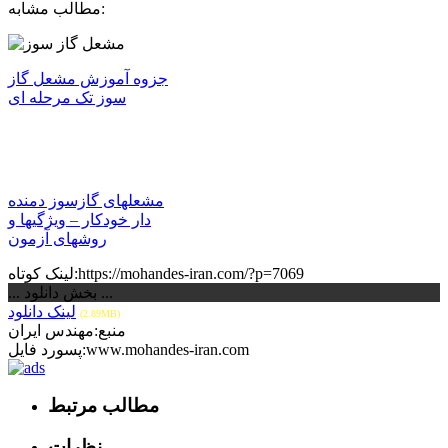
مطالب مشابه:
جزوه آموزش مشعل گاز
سوز تک مرحله ای
مشعلهای گازسوز دمنده
دار خودکار – ویژگیها و
روشهای آزمون
لینک کوتاه:https://mohandes-iran.com/?p=7069
... بخش دانلود ...
لینک دانلود
(2.89MB)
منبع:مهندس ایران
پسورد فایل:www.mohandes-iran.com
مطالب مرتبط
نظرات