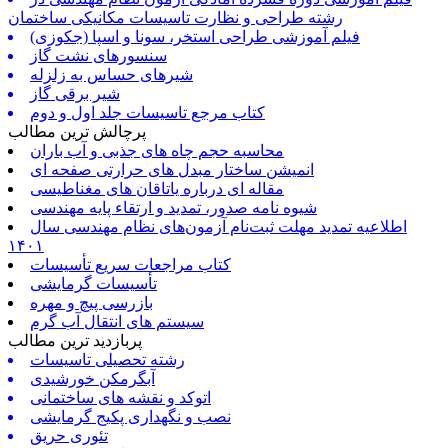
رشته طراحی و نظارت تاسیسات مکانیکی ساختمان
فیلم آموزشی طراحی استخر، سونا و اسپا (جکوزی)
سنسورهای نشت گاز
شیرهای حساس به زلزله
شیر برقی گاز
کتاب مرجع تاسیسات جلد اول و دوم
پرچالش ترین مطالب
محاسبه حجم چاه های جذبی و آب باران
انمیشن ساختار مبدل های حرارتی صفحه ای
مقاله ای درباره یاتاقان های مغناطیسی
شیوه نامه صدور، تمدید و ارتقاء پایه مهندسی
اطلاعیه تمدید مهلت ثبت‌نام آزمون‌های نظام مهندسی سال
۱۴۰۱
کتاب مراجعات سریع تأسیسات
تأسیسات گرمایشی
بازرسی پیچ و مهره
سیستم های انتقال آب گرم
پربازدید ترین مطالب
رشته تحصیلی تاسیسات
آبگرمکن خورشیدی
اتوکد و نقشه های ساختمانی
نصب و نگهداری پکیج گرمایشی
تئوری حریق