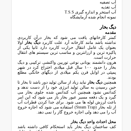
آب تصفیه
آب تغذیه
آب استخر و اندازه گیری T.S.S
نمونه انجام شده آزمایشگاه
دیگ بخار
مقدمه
کمتر کارخانهای یافت می شود که بخار درآن کاربردی
نداشته باشد مانند کارخانه آرد علت کاربرد
دیگ بخار
اولا
بعنوان یک عامل انتقال حرارت کاربرد دارد ثانیا یکی از
پاکیزه ترین و ارزانترین و مناسب ترین سیستم های انتقال
حرارت است.
هرون دانشمند یونانی نوعی توربین واکنشی ترکیبی و دیگ
بخار را حدود ۱۰۰ سال قبل میلادی اختراع کرد در شهر
پمپئی در اوایل قرن یکم میلادی از دیگهای خانگی مطلع
بودند.
همچنین
دیگ بخار
نباید زیاد از سالن تولید دور باشد تا بخار تا
حین رسیدن به سالن تولید انرژی خود را از دست ندهد و
کندانس نشود همچنین آب کندانس شده جلوی بخار می
گیرد و یک دفعه مسیر عبور بخار باز می شود که این امر
باعث لرزش لوله ها می شود. برای جدا کردن قطرات آب
از تله بخار (Steam Trap) استفاده می شود که اجازه خروج
آب را می دهد ولی اجازه خروج گاز را نمی دهد.
محل احداث واحد دیگ بخار
کف ساختمان دیگ بخار باید استحکام کافی داشته باشد