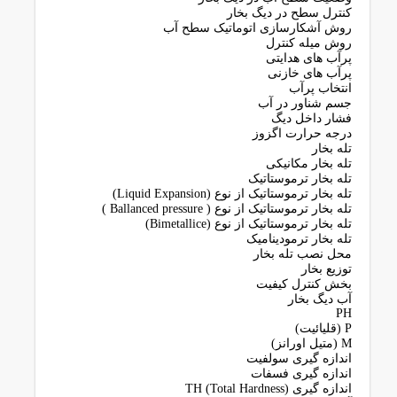
کنترل سطح در دیگ بخار
روش آشکارسازی اتوماتیک سطح آب
روش میله کنترل
پرآب های هدایتی
پرآب های خازنی
انتخاب پرآب
جسم شناور در آب
فشار داخل دیگ
درجه حرارت اگزوز
تله بخار
تله بخار مکانیکی
تله بخار ترموستاتیک
تله بخار ترموستاتیک از نوع (Liquid Expansion)
تله بخار ترموستاتیک از نوع ( Ballanced pressure )
تله بخار ترموستاتیک از نوع (Bimetallice)
تله بخار ترمودینامیک
محل نصب تله بخار
توزیع بخار
بخش کنترل کیفیت
آب دیگ بخار
PH
P (قلیائیت)
M (متیل اورانز)
اندازه گیری سولفیت
اندازه گیری فسفات
اندازه گیری (TH (Total Hardness