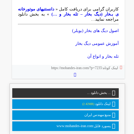
کاربران گرامی برای دریافت کامل «
دانستنیهای موتورخانه
ی بـخار (دیگ بخار – تله بخار و …)
» به بخش دانلود
مراجعه نمایید…
اصول دیگ های بخار (بویلر)
آموزش عمومی دیگ بخار
تله بخار و انواع آن
لینک کوتاه:https://mohandes-iran.com/?p=7235
... بخش دانلود ...
لینک دانلود
(2.42MB)
منبع:مهندس ایران
پسورد فایل:www.mohandes-iran.com