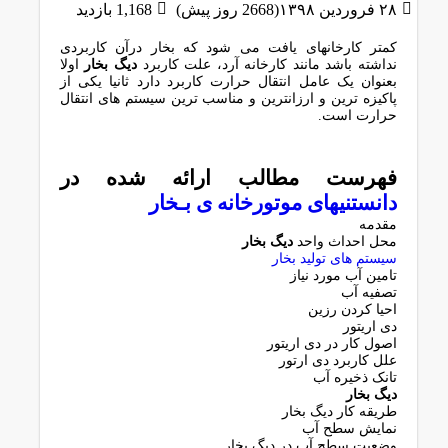
۲۸ فروردین ۱۳۹۸(2668 روز پیش)
1,168 بازدید
کمتر کارخانهای یافت می شود که بخار درآن کاربردی
نداشته باشد مانند کارخانه آرد، علت کاربرد
دیگ بخار
اولا
بعنوان یک عامل انتقال حرارت کاربرد دارد ثانیا یکی از
پاکیزه ترین و ارزانترین و مناسب ترین سیستم های انتقال
حرارت است.
فهرست مطالب ارائه شده در
دانستنیهای موتورخانه ی بـخار
مقدمه
محل احداث واحد
دیگ بخار
سیستم های تولید بخار
تامین آب مورد نیاز
تصفیه آب
احیا کردن رزین
دی اریتور
اصول کار در دی اریتور
علل کاربرد دی ارتور
تانک ذخیره آب
دیگ بخار
طریقه کار دیگ بخار
نمایش سطح آب
وضعیت سطح آب در دیگ بخار