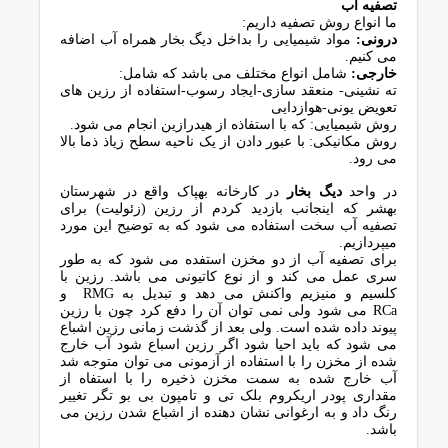
تصفیه آب
ما انواع روش تصفیه داریم:
درونی:
مواد شیمیایی را بداخل دیگ بخار همراه آب اضافه
می کنیم.
خارجی:
شامل انواع مختلف می باشد که شامل:
ته نشینی- منعقد سازی-ایجاد رسوب-استفاده از رزین های
تعویض یونی-هوازدایی
روش شیمیایی: که با استفاذه از هیدرازین انجام می شود.
روش مکانیکی: با عبور دادن از یک ناحیه سطح زیاذ ذما بالا
می رود.
در واحد
دیگ بخار
در کارخانه بهپاک واقع در شهرستان
بهشر که اینجانب بازدید کردم از رزین (زئولیت) برای
تصفیه آب سخت استفاده می شود که به توضیح این مورد
میپردازیم.
برای تصفیه آب از دو مخزن استفده می شود که به طور
سری عمل می کند و از نوع کاتیونی می باشد. رزین با
کلسیم و منیزیم واکنش می دهد و تبدیل به RMG و
RCa می شود ولی نمی توان آن را دفع کرد چون با رزین
پیوند داده شده است. ولی بعد از گذشت زمانی رزین اشباع
می شود که باید احیا شود اگر رزین اسباع شود آب خارج
شده از مخزن را با استفاده از آزمونی می توان متوجه شد
آب خارج شده به سمت مخزن ذخیره را با استفاه از
مقداری پودر اریکروم بلک تی و تامپون بی بو تگر تغییر
رنگ داد و به ارغوانی نشان دهنده از اشباع شدن رزین می
باشد.