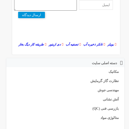
ارسال دیدگاه
بویلر
تانکر ذخیره آب
تصفیه آب
دی اریتور
طریقه کار دیگ بخار
دسته اصلی سایت
مکانیک
نظارت گاز-گرمایش
مهندسی جوش
آتش نشانی
بازرسی فنی (QC)
متالوژی-مواد