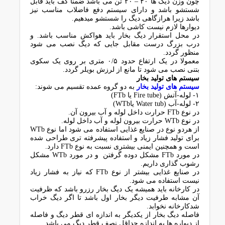
چون وزن دیگ ها ۴۰ – ۲۰ تن می باشد ضمنا کف باید قابل
شستشو باشد و دارای سیستم دفع فاضلاب مناسب نیز
باشد زیرا هرازگاهی دیگ را شستشو میدهیم.
دیوارها لازم نیست کاشی باشد.
در محل استقرار دیگ بخار باید هواکش مناسب باشد. و
درب بزرگ درست مقابل جایی که دیگ نصب می شود
منظور گردد.
معمولا در یک ارتفاع حدود ۰/۵ متری بر روی یک سکوی
بتنی نصب می شود تا مانع از لرزش بویلر گردد.
سیستم های تولید بخار
سیستم های تولید بخار
به دو گروه عمده تقسیم می شوند:
۱- لوله-آتش (Fire tube یا FTb)
۲- لوله-آب (Water tub یاWTb)
در نوع FTb حرارت داخل لوله و آب بیرون آن.
در نوع WTb حرارت بیرون لوله و آب داخل لوله.
از هردو نوع در صنایع غذایی استفاده می شود اما نوع WTb
برای تولید فشار زیاد و استفاده پیشرفته تری طراحی شده
است و همچنین ایمنی بیشتری نسبت به نوع FTb دارد.
در مورد FTb مشکل دوده گرفتن و در مورد WTb مشکل
رشوب گذاری داریم.
در صنایع غذایی بیشتر از نوع FTb که نیاز به فشار زیاد
نیست استفاده می شود.
در کارخانه باید همیشه یک دیگ بخار رزرو باشد که ظرفیت
آن مشابه طرفیت دیگر بخار اول باشد تا اگر دیگ خراب
شدکارخانه نخوابد.
فاصله دیگ بخار از یکدیگر به اندازه ای قطر دیگ و فاصله
از دیواره ها به اندازه حداقل نصف قطر دیگ می باشد.