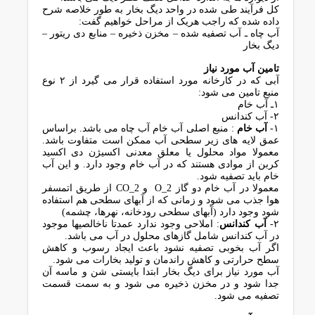
کل فرآیند طی شده در واحد دیگ بخار به طور خلاصه شرح
داده شده که راجب هریک از مراحل خواهیم گفت:
آب چاه ـ آب تصفیه شده – مخزن ذخیره – منابع دی ریتور –
دیگ بخار
تامین آب مورد نیاز
آبی که در کارخانه مورد استفاده قرار می گیرد از ۲ نوع
منبع تامین می شود:
۱ـ آب خام
۲- آب کندانس
۱-
آب خام
: منبع اصلی آب خام آب چاه می باشد. براساس
عمق لایه های زیر سطحی آب ممکن است متفاوت باشد.
معمولا مواد محلول یا معلق معدنی اکسیژن دی اکسید
کربن از موادی هستند که در آب خام وجود دارد. و این آب
خام باید تصفیه شود.
معمولا در آب خام دو گاز O_2 و CO_2 از طریق اتمسفر
هوا جذب می شود و زمانی که از آبهای سطحی هم استفاده
شود وجود دارد (آبهای سطحی رودخانه، نهرها، چشمه)
۲-
آب کندانس
: املاحی وجود ندارد عمدتا ناخالصیها موجود
در آب کندانس شامل گازهای محلول در آب می باشد.
اگر آب بخوبی تصفیه نشود باعث ایجاد رسوب و کاهش
سطح حرارتی و کاهش راندمان و تولید بخارات می شود.
آب مورد نیاز برای دیگ بخار ابتدا بایستی شن و ماسه آن
جدا شود و در مخزن ذخیره می شود و به سمت قسمت
تصفیه می شود.