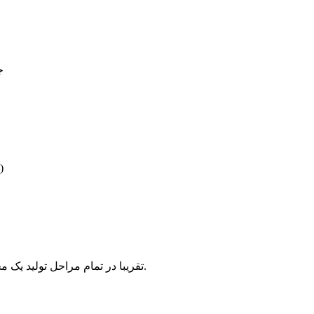
۲-
۶- 
تقریبا در تمام مراحل تولید یک محصول می توان تست های غیر مخرب را انجام داد، از تولید تا حین کار.