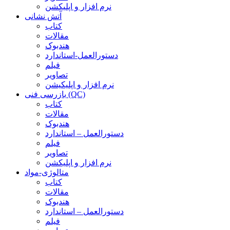
نرم افزار و اپلیکشن
آتش نشانی
کتاب
مقالات
هندبوک
دستورالعمل-استاندارد
فیلم
تصاویر
نرم افزار و اپلیکیشن
بازرسی فنی (QC)
کتاب
مقالات
هندبوک
دستورالعمل – استاندارد
فیلم
تصاویر
نرم افزار و اپلیکشن
متالوژی-مواد
کتاب
مقالات
هندبوک
دستورالعمل – استاندارد
فیلم