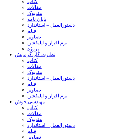
کتاب
مقالات
هندبوک
پایان نامه
دستورالعمل – استاندارد
فیلم
تصاویر
نرم افزار و اپلیکشن
پروژه
نظارت گاز-گرمایش
کتاب
مقالات
هندبوک
دستورالعمل – استاندارد
فیلم
تصاویر
نرم افزار و اپلیکشن
مهندسی جوش
کتاب
مقالات
هندبوک
دستورالعمل – استاندارد
فیلم
تصاویر