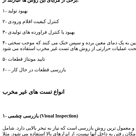
برخی از مزایای این روش ها عبارتند از:
۱- بهبود تولید
۲- کنترل کیفیت اقلام ورودی
۳- بهبود یا کنترل فراورده های تولیدی
۴- کنترل عملیات حرارتی( برای تغییر خواص مکانیکی یک قطعه از فرایندهای عملیات حرارتی استفاده می شود. قطعه را با یک شیب معین به یک دمای معین برده و سپس خنک می کنند که موجب سختی
۵- تایید مونتاژ قطعات
۶- – بازرسی قطعات در حال کار
انواع تست های غیر مخرب
۱- بازرسی چشمی (Visual Inspection)
ترین روش بازرسی است که نیاز به تبحر بالایی دارد. شامل fiberscopes ،borescopes ،magnifying ، glasses و mirros است. از این روش برای بازرسی مخازن حاوی بخارات سمی یا مواد مضر یا
 نیست، از ابزارهای بالا استفاده می شود. مثلا Robotic crawelers ربات هایی هستند که قابلیت رفتن به داخل لوله های نفتی یا آب را برای تشخیص خرابی ها دارند. این ربات