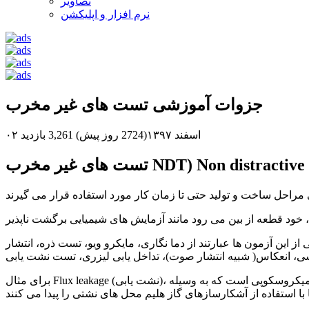
تصاویر
نرم افزار و اپلیکشن
جزوات آموزشی تست های غیر مخرب
۰۲ اسفند ۱۳۹۷(2724 روز پیش)
3,261 بازدید
ر مخرب NDT) Non distractive tests )
خود قطعه از بین می رود مانند آزمایش های شیمیایی برگشت ناپذیر
ین آزمون ها عبارتند از دما نگاری، مایکرو ویو، تست ذره، انتشار
برای مثال Flux leakage (نشت یابی)، اندازه گیری نشت یک مخزن در حد میکروسکوپی است که به وسیله Helium leak test انجام می شود. روش کار به این صورت است که مخزن مورد نظر را تخلیه می کنند.