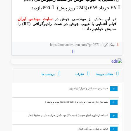
۲۹ خرداد ۱۳۹۹(2243 روز پیش)
890 بازدید
در این بخش از مهندسی جوش در
سایت مهندس ایران
فیلم آشنایی با عیوب جوش در تست رادیوگرافی (RT)
را
نمایش خواهیم داد…
لینک کوتاه:https://mohandes-iran.com/?p=9271
مطالب مرتبط
نظرات
برچسب ها
+
سیستم هوشمند پایش و کنترل کاویتاسیون
+
شبیه سازی از یک مبدل حرارتی نوع Shell and Tube(تیوب و پوسته )
+
استفاده از فناوری امواج صوتی( Ultrasonic) جهت کنترل جریان سیال در خطوط انتقال
+
فرایند جوشکاری ریل آهنی قطار