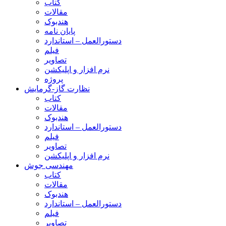
کتاب
مقالات
هندبوک
پایان نامه
دستورالعمل – استاندارد
فیلم
تصاویر
نرم افزار و اپلیکشن
پروژه
نظارت گاز-گرمایش
کتاب
مقالات
هندبوک
دستورالعمل – استاندارد
فیلم
تصاویر
نرم افزار و اپلیکشن
مهندسی جوش
کتاب
مقالات
هندبوک
دستورالعمل – استاندارد
فیلم
تصاویر