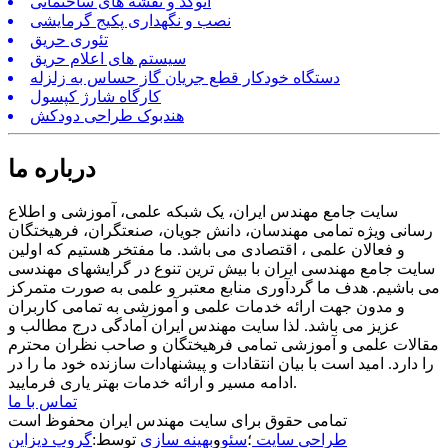
اتوکد و نقشه های ساختمانی
نصب و نگهداری پکیج گرمایشی
تئوری حریق
سیستم های اعلام حریق
دستگاه خودکار قطع جریان گاز حساس به زلزله
کارگاه شارژ کپسول
هندبوک طراحی دودکش
درباره ما
سایت جامع مهندس ایران، یک شبکه علمی، آموزشی و اطلاع
رسانی ویژه تمامی مهندسان، دانش جویان، صنعتگران، فرهیختگان
و فعالان علمی ، اقتصادی می باشد. ما مفتخر هستیم که اولین
سایت جامع مهندسی ایران با بیش ترین تنوع در گرایشهای مهندسی
می باشیم. هدف ما گردآوری منابع معتبر و علمی به صورت متمرکز
و مدون جهت ارائه خدمات علمی و آموزشی به تمامی کاربران
عزیز می باشد. لذا سایت مهندس ایران آمادگی درج مطالب و
مقالات علمی و آموزشی تمامی فرهیختگان و صاحب نظران محترم
را دارد. امید است با بیان انتقادات و پیشنهادات سازنده خود ما را در
ادامه مسیر و ارائه خدمات بهتر یاری فرمایید.
تماس با ما
تمامی حقوق برای سایت مهندس ایران محفوظ است
طراحی سایت
؛
سئو
و
بهینه سازی
توسط:
گروپ دیزاین