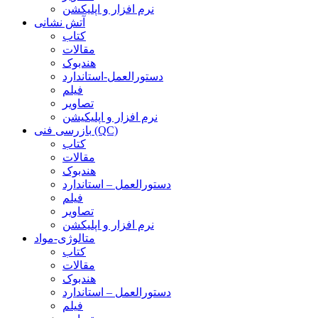
نرم افزار و اپلیکشن
آتش نشانی
کتاب
مقالات
هندبوک
دستورالعمل-استاندارد
فیلم
تصاویر
نرم افزار و اپلیکیشن
بازرسی فنی (QC)
کتاب
مقالات
هندبوک
دستورالعمل – استاندارد
فیلم
تصاویر
نرم افزار و اپلیکشن
متالوژی-مواد
کتاب
مقالات
هندبوک
دستورالعمل – استاندارد
فیلم