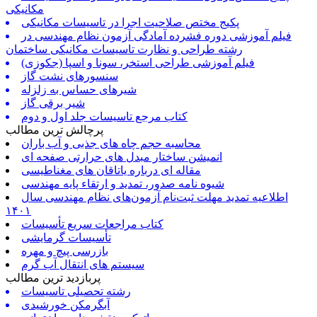
مکانیکی
پکیج مختص صلاحیت اجرا در تاسیسات مکانیکی
فیلم آموزشی دوره فشرده آمادگی آزمون نظام مهندسی در
رشته طراحی و نظارت تاسیسات مکانیکی ساختمان
فیلم آموزشی طراحی استخر، سونا و اسپا (جکوزی)
سنسورهای نشت گاز
شیرهای حساس به زلزله
شیر برقی گاز
کتاب مرجع تاسیسات جلد اول و دوم
پرچالش ترین مطالب
محاسبه حجم چاه های جذبی و آب باران
انمیشن ساختار مبدل های حرارتی صفحه ای
مقاله ای درباره یاتاقان های مغناطیسی
شیوه نامه صدور، تمدید و ارتقاء پایه مهندسی
اطلاعیه تمدید مهلت ثبت‌نام آزمون‌های نظام مهندسی سال
۱۴۰۱
کتاب مراجعات سریع تأسیسات
تأسیسات گرمایشی
بازرسی پیچ و مهره
سیستم های انتقال آب گرم
پربازدید ترین مطالب
رشته تحصیلی تاسیسات
آبگرمکن خورشیدی