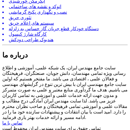
آبگرمکن خورشیدی
اتوکد و نقشه های ساختمانی
نصب و نگهداری پکیج گرمایشی
تئوری حریق
سیستم های اعلام حریق
دستگاه خودکار قطع جریان گاز حساس به زلزله
کارگاه شارژ کپسول
هندبوک طراحی دودکش
درباره ما
سایت جامع مهندس ایران، یک شبکه علمی، آموزشی و اطلاع
رسانی ویژه تمامی مهندسان، دانش جویان، صنعتگران، فرهیختگان
و فعالان علمی ، اقتصادی می باشد. ما مفتخر هستیم که اولین
سایت جامع مهندسی ایران با بیش ترین تنوع در گرایشهای مهندسی
می باشیم. هدف ما گردآوری منابع معتبر و علمی به صورت متمرکز
و مدون جهت ارائه خدمات علمی و آموزشی به تمامی کاربران
عزیز می باشد. لذا سایت مهندس ایران آمادگی درج مطالب و
مقالات علمی و آموزشی تمامی فرهیختگان و صاحب نظران محترم
را دارد. امید است با بیان انتقادات و پیشنهادات سازنده خود ما را در
ادامه مسیر و ارائه خدمات بهتر یاری فرمایید.
تماس با ما
تمامی حقوق برای سایت مهندس ایران محفوظ است