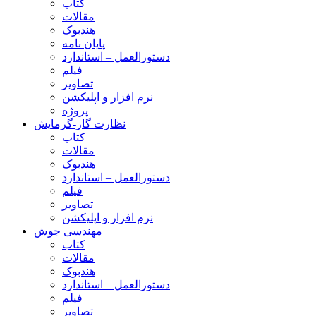
کتاب
مقالات
هندبوک
پایان نامه
دستورالعمل – استاندارد
فیلم
تصاویر
نرم افزار و اپلیکشن
پروژه
نظارت گاز-گرمایش
کتاب
مقالات
هندبوک
دستورالعمل – استاندارد
فیلم
تصاویر
نرم افزار و اپلیکشن
مهندسی جوش
کتاب
مقالات
هندبوک
دستورالعمل – استاندارد
فیلم
تصاویر