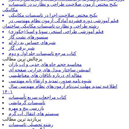
پکیج مختص آزمون صلاحیت طراحی و نظارت در تاسیسات
مکانیکی
پکیج مختص صلاحیت اجرا در تاسیسات مکانیکی
فیلم آموزشی دوره فشرده آمادگی آزمون نظام مهندسی در
رشته طراحی و نظارت تاسیسات مکانیکی ساختمان
فیلم آموزشی طراحی استخر، سونا و اسپا (جکوزی)
سنسورهای نشت گاز
شیرهای حساس به زلزله
شیر برقی گاز
کتاب مرجع تاسیسات جلد اول و دوم
پرچالش ترین مطالب
محاسبه حجم چاه های جذبی و آب باران
انمیشن ساختار مبدل های حرارتی صفحه ای
مقاله ای درباره یاتاقان های مغناطیسی
شیوه نامه صدور، تمدید و ارتقاء پایه مهندسی
اطلاعیه تمدید مهلت ثبت‌نام آزمون‌های نظام مهندسی سال
۱۴۰۱
کتاب مراجعات سریع تأسیسات
تأسیسات گرمایشی
بازرسی پیچ و مهره
سیستم های انتقال آب گرم
پربازدید ترین مطالب
رشته تحصیلی تاسیسات