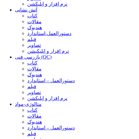
نرم افزار و اپلیکشن
آتش نشانی
کتاب
مقالات
هندبوک
دستورالعمل-استاندارد
فیلم
تصاویر
نرم افزار و اپلیکیشن
بازرسی فنی (QC)
کتاب
مقالات
هندبوک
دستورالعمل – استاندارد
فیلم
تصاویر
نرم افزار و اپلیکشن
متالوژی-مواد
کتاب
مقالات
هندبوک
دستورالعمل – استاندارد
فیلم