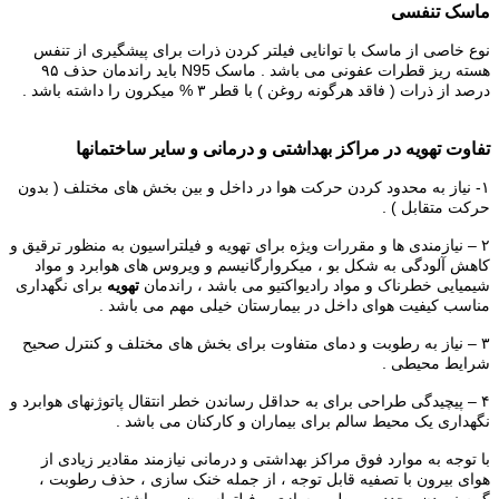
ماسک تنفسی
نوع خاصی از ماسک با توانایی فیلتر کردن ذرات برای پیشگیری از تنفس
هسته ریز قطرات عفونی می باشد . ماسک
N95
باید راندمان حذف ۹۵
درصد از ذرات ( فاقد هرگونه روغن ) با قطر ۳ % میکرون را داشته باشد .
تفاوت تهویه در مراکز بهداشتی و درمانی و سایر ساختمانها
۱- نیاز به محدود کردن حرکت هوا در داخل و بین بخش های مختلف ( بدون
حرکت متقابل ) .
۲ – نیازمندی ها و مقررات ویژه برای تهویه و فیلتراسیون به منظور ترقیق و
کاهش
آلودگی
به شکل بو ، میکروارگانیسم و ویروس های هوابرد و مواد
شیمیایی خطرناک و مواد رادیواکتیو می باشد ، راندمان
تهویه
برای نگهداری
مناسب کیفیت هوای داخل در بیمارستان خیلی مهم می باشد .
۳ – نیاز به رطوبت و دمای متفاوت برای بخش های مختلف و کنترل صحیح
شرایط محیطی .
۴ – پیچیدگی طراحی برای به حداقل رساندن خطر انتقال پاتوژنهای هوابرد و
نگهداری یک محیط سالم برای بیماران و کارکنان می باشد .
با توجه به موارد فوق مراکز بهداشتی و درمانی نیازمند مقادیر زیادی از
هوای بیرون با تصفیه قابل توجه ، از جمله خنک سازی ، حذف رطوبت ،