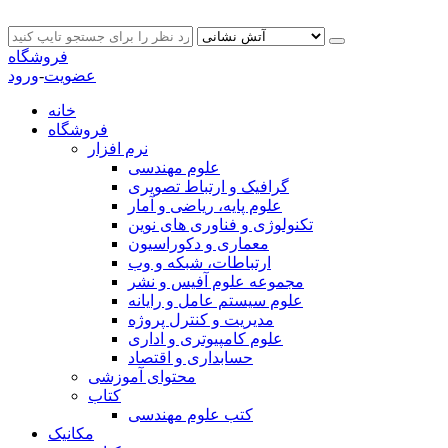
فروشگاه
عضویت
-
ورود
خانه
فروشگاه
نرم افزار
علوم مهندسی
گرافیک و ارتباط تصویری
علوم پایه، ریاضی و آمار
تکنولوژی و فناوری های نوین
معماری و دکوراسیون
ارتباطات، شبکه و وب
مجموعه علوم آفیس و نشر
علوم سیستم عامل و رایانه
مدیریت و کنترل پروژه
علوم کامپیوتری و اداری
حسابداری و اقتصاد
محتوای آموزشی
کتاب
کتب علوم مهندسی
مکانیک