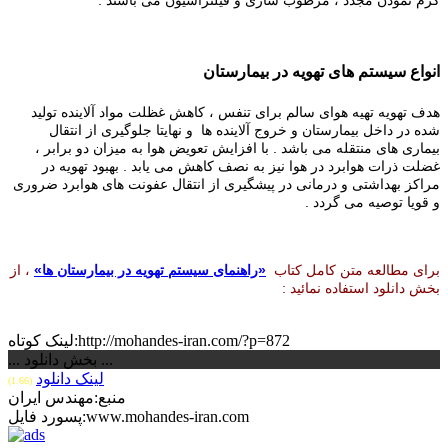
گرم نمودن مجدد ، مرطوب سازی و فیلتراسیون می باشند .
انواع سیستم های تهویه در بیمارستان
هدف تهویه تهیه هوای سالم برای تنفس ، کاهش غظلت مواد آلاینده تولید
شده در داخل بیمارستان و خروج آلاینده ها و نهایتا جلوگیری از انتقال
بیماری های منتقله
می باشد . با افزایش تعویض هوا به میزان دو برابر ،
غضلت ذرات هوابرد در هوا نیز به نصف کاهش می یابد . بهبود تهویه در
مراکز بهداشتی و درمانی در پیشگیری از انتقال عفونت های هوابرد ضروری
و قویا توصیه می گردد .
برای مطالعه متن کامل کتاب
«راهنمای سیستم تهویه در بیمارستان ها»
، از
بخش دانلود استفاده نمائید :
لینک کوتاه:http://mohandes-iran.com/?p=872
... بخش دانلود ...
لینک دانلود
(1.66)
منبع:مهندس ایران
پسورد فایل:www.mohandes-iran.com