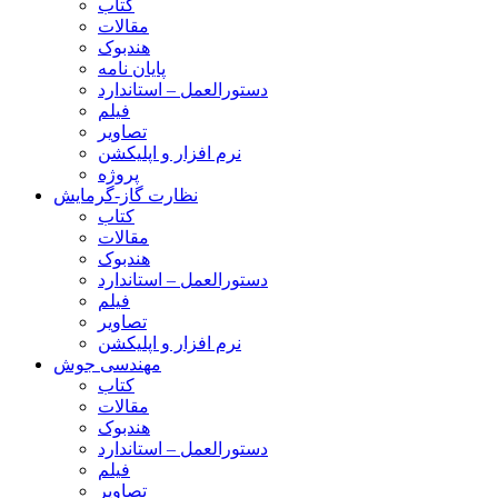
کتاب
مقالات
هندبوک
پایان نامه
دستورالعمل – استاندارد
فیلم
تصاویر
نرم افزار و اپلیکشن
پروژه
نظارت گاز-گرمایش
کتاب
مقالات
هندبوک
دستورالعمل – استاندارد
فیلم
تصاویر
نرم افزار و اپلیکشن
مهندسی جوش
کتاب
مقالات
هندبوک
دستورالعمل – استاندارد
فیلم
تصاویر