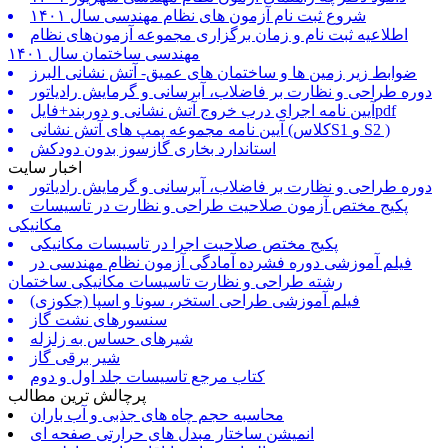
شروع ثبت نام آزمون های نظام مهندسی سال ۱۴۰۱
اطلاعیه ثبت نام و زمان برگزاری مجموعه آزمون‌های نظام
مهندسی ساختمان سال ۱۴۰۱
ضوابط زیر زمین ها و ساختمان های عمیق- آتش نشانی البرز
دوره طراحی و نظارت بر فاضلاب، آبرسانی و گرمایش رادیاتور
آیین نامه اجرای درب خروج آتش نشانی و دوربند+فایلpdf
آیین نامه مجموعه پمپ های آتش نشانی (کلاسS1 و S2 )
استاندارد بخاری گازسوز بدون دودکش
اخبار سایت
دوره طراحی و نظارت بر فاضلاب، آبرسانی و گرمایش رادیاتور
پکیج مختص آزمون صلاحیت طراحی و نظارت در تاسیسات
مکانیکی
پکیج مختص صلاحیت اجرا در تاسیسات مکانیکی
فیلم آموزشی دوره فشرده آمادگی آزمون نظام مهندسی در
رشته طراحی و نظارت تاسیسات مکانیکی ساختمان
فیلم آموزشی طراحی استخر، سونا و اسپا (جکوزی)
سنسورهای نشت گاز
شیرهای حساس به زلزله
شیر برقی گاز
کتاب مرجع تاسیسات جلد اول و دوم
پرچالش ترین مطالب
محاسبه حجم چاه های جذبی و آب باران
انمیشن ساختار مبدل های حرارتی صفحه ای