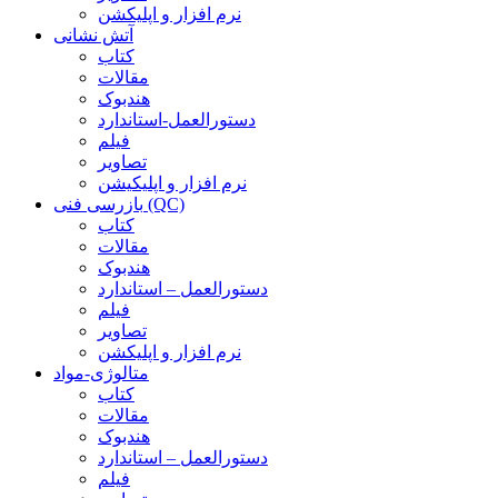
نرم افزار و اپلیکشن
آتش نشانی
کتاب
مقالات
هندبوک
دستورالعمل-استاندارد
فیلم
تصاویر
نرم افزار و اپلیکیشن
بازرسی فنی (QC)
کتاب
مقالات
هندبوک
دستورالعمل – استاندارد
فیلم
تصاویر
نرم افزار و اپلیکشن
متالوژی-مواد
کتاب
مقالات
هندبوک
دستورالعمل – استاندارد
فیلم