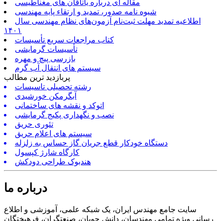
مقاله ای درباره یاتاقان های مغناطیسی
شیوه نامه صدور، تمدید و ارتقاء پایه مهندسی
اطلاعیه تمدید مهلت ثبت‌نام آزمون‌های نظام مهندسی سال
۱۴۰۱
کتاب مراجعات سریع تأسیسات
تأسیسات گرمایشی
بازرسی پیچ و مهره
سیستم های انتقال آب گرم
پربازدید ترین مطالب
رشته تحصیلی تاسیسات
آبگرمکن خورشیدی
اتوکد و نقشه های ساختمانی
نصب و نگهداری پکیج گرمایشی
تئوری حریق
سیستم های اعلام حریق
دستگاه خودکار قطع جریان گاز حساس به زلزله
کارگاه شارژ کپسول
هندبوک طراحی دودکش
درباره ما
سایت جامع مهندس ایران، یک شبکه علمی، آموزشی و اطلاع
رسانی ویژه تمامی مهندسان، دانش جویان، صنعتگران، فرهیختگان