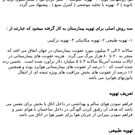
ثانویه ) ۳- تهویه با تخلیه موضعی ( کنترل منبع ) ، پیشنهاد می گردد .
سه روش اصلی برای تهویه بیمارستان به کار گرفته میشود که عبارتند از :
۱- تهویه طبیعی ۲- تهویه مکانیکی ۳- تهویه ترکیبی
سالانه ۲ الی ۴ میلیون مورد عفونت
بیمارستان در جهان اتفاق می افتد که
منجر به ۲۰ تا ۸۰ هزار مرگ می گردد . هزینه عفونت های بیمارستانی در
ایالات متحده آمریکا سالانه ۴ تا ۵ میلیارد دلار برآورد شده است . تخمین زده
شده است که ۱۰ درصد ار
عفونت
های
بیمارستانی هوابرد بوده و همچنین
۱۶ درصد از عفونت های بخش مراقبت های ویژه نتیجه ای از انتقال
پاتوژنهای هوابرد می باشد .
تعریف تهویه
فراهم نمودن هوای سالم و بهداشتی در داخل اتاق یا بخش برای تنفس می
باشد که هدف آن رقیق کردن
آلودگی
در داخل ساختمان با هوای تمیز و
فراهم نمودن میزانی از جریان هوا برای تغییر هوا در اتاق می باشد .
تهویه طبیعی