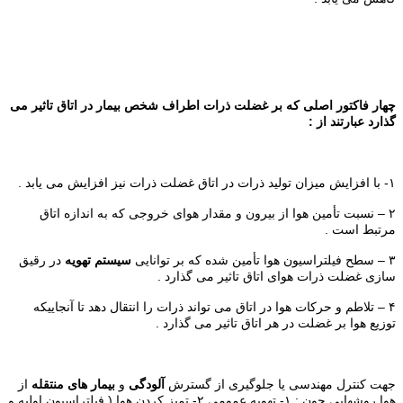
چهار فاکتور اصلی که بر غضلت ذرات اطراف شخص بیمار در اتاق تاثیر می
گذارد عبارتند از :
۱- با افزایش میزان تولید ذرات در اتاق غضلت ذرات نیز افزایش می یابد .
۲ – نسبت تأمین هوا از بیرون و مقدار هوای خروجی که به اندازه اتاق
مرتبط است .
۳ – سطح فیلتراسیون هوا تأمین شده که بر توانایی
سیستم تهویه
در رقیق
سازی غضلت ذرات هوای اتاق تاثیر می گذارد .
۴ – تلاطم و حرکات هوا در اتاق می تواند ذرات را انتقال دهد تا آنجاییکه
توزیع هوا بر غضلت در هر اتاق تاثیر می گذارد .
جهت کنترل مهندسی یا جلوگیری از گسترش
آلودگی
و
بیمار های منتقله
از
هوا روشهایی چون : ۱- تهویه عمومی ۲- تمیز کردن هوا ( فیلتراسیون اولیه و