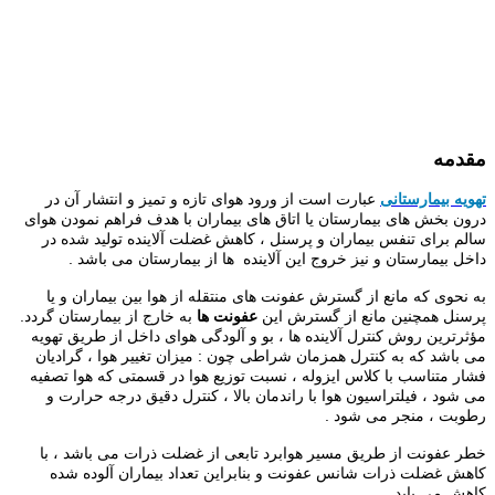
مقدمه
تهویه بیمارستانی
عبارت است از ورود هوای تازه و تمیز و انتشار آن در
درون بخش های بیمارستان یا اتاق های بیماران با هدف فراهم نمودن هوای
سالم برای تنفس بیماران و پرسنل ، کاهش غضلت آلاینده تولید شده در
داخل بیمارستان و نیز خروج این آلاینده ها از بیمارستان می باشد .
به نحوی که مانع از گسترش
عفونت های
منتقله از هوا بین بیماران و یا
پرسنل همچنین مانع از گسترش این
عفونت
ها
به خارج از بیمارستان گردد.
مؤثرترین روش کنترل آلاینده ها ، بو و آلودگی هوای داخل از طریق تهویه
می باشد که به کنترل همزمان شراطی چون : میزان تغییر هوا ، گرادیان
فشار متناسب با کلاس ایزوله ، نسبت توزیع هوا در قسمتی که هوا تصفیه
می شود ، فیلتراسیون هوا با راندمان بالا ، کنترل دقیق درجه حرارت و
رطوبت ، منجر می شود .
خطر
عفونت
از طریق مسیر هوابرد تابعی از غضلت ذرات می باشد ، با
کاهش غضلت ذرات شانس
عفونت
و بنابراین تعداد بیماران آلوده شده
کاهش می یابد .