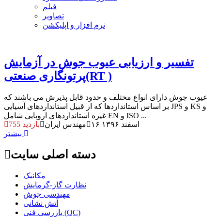
فیلم
تصاویر
نرم افزار و اپلیکشن
تفسیر و ارزیابی عیوب جوش در آزمایش
پرتونگاری صنعتی(RT )
عیوب جوش دارای انواع مختلف و حدود قابل پذیرش می باشند که
بر اساس استانداردها که از قبیل استانداردهای آسیایی JPS و KS و
غیره استانداردهای اروپایی شامل EN و ISO ...
۱۶ اسفند ۱۳۹۶
مهندس ایران
755 بازدید
بیشتر
دسته اصلی سایت
مکانیک
نظارت گاز-گرمایش
مهندسی جوش
آتش نشانی
بازرسی فنی (QC)