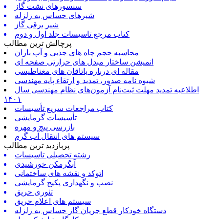
سنسورهای نشت گاز
شیرهای حساس به زلزله
شیر برقی گاز
کتاب مرجع تاسیسات جلد اول و دوم
پرچالش ترین مطالب
محاسبه حجم چاه های جذبی و آب باران
انمیشن ساختار مبدل های حرارتی صفحه ای
مقاله ای درباره یاتاقان های مغناطیسی
شیوه نامه صدور، تمدید و ارتقاء پایه مهندسی
اطلاعیه تمدید مهلت ثبت‌نام آزمون‌های نظام مهندسی سال
۱۴۰۱
کتاب مراجعات سریع تأسیسات
تأسیسات گرمایشی
بازرسی پیچ و مهره
سیستم های انتقال آب گرم
پربازدید ترین مطالب
رشته تحصیلی تاسیسات
آبگرمکن خورشیدی
اتوکد و نقشه های ساختمانی
نصب و نگهداری پکیج گرمایشی
تئوری حریق
سیستم های اعلام حریق
دستگاه خودکار قطع جریان گاز حساس به زلزله