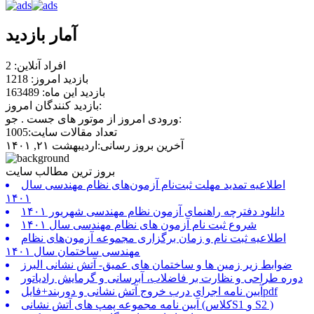
آمار بازدید
افراد آنلاین: 2
بازدید امروز: 1218
بازدید این ماه: 163489
بازدید کنندگان امروز:
ورودی امروز از موتور های جست . جو:
تعداد مقالات سایت:1005
آخرین بروز رسانی:اردیبهشت ۲۱, ۱۴۰۱
بروز ترین مطالب سایت
اطلاعیه تمدید مهلت ثبت‌نام آزمون‌های نظام مهندسی سال
۱۴۰۱
دانلود دفترچه راهنمای آزمون نظام مهندسی شهریور ۱۴۰۱
شروع ثبت نام آزمون های نظام مهندسی سال ۱۴۰۱
اطلاعیه ثبت نام و زمان برگزاری مجموعه آزمون‌های نظام
مهندسی ساختمان سال ۱۴۰۱
ضوابط زیر زمین ها و ساختمان های عمیق- آتش نشانی البرز
دوره طراحی و نظارت بر فاضلاب، آبرسانی و گرمایش رادیاتور
آیین نامه اجرای درب خروج آتش نشانی و دوربند+فایلpdf
آیین نامه مجموعه پمپ های آتش نشانی (کلاسS1 و S2 )