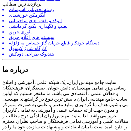
پربازدید ترین مطالب
رشته تحصیلی تاسیسات
آبگرمکن خورشیدی
اتوکد و نقشه های ساختمانی
نصب و نگهداری پکیج گرمایشی
تئوری حریق
سیستم های اعلام حریق
دستگاه خودکار قطع جریان گاز حساس به زلزله
کارگاه شارژ کپسول
هندبوک طراحی دودکش
درباره ما
سایت جامع مهندس ایران، یک شبکه علمی، آموزشی و اطلاع
رسانی ویژه تمامی مهندسان، دانش جویان، صنعتگران، فرهیختگان
و فعالان علمی ، اقتصادی می باشد. ما مفتخر هستیم که اولین
سایت جامع مهندسی ایران با بیش ترین تنوع در گرایشهای مهندسی
می باشیم. هدف ما گردآوری منابع معتبر و علمی به صورت متمرکز
و مدون جهت ارائه خدمات علمی و آموزشی به تمامی کاربران
عزیز می باشد. لذا سایت مهندس ایران آمادگی درج مطالب و
مقالات علمی و آموزشی تمامی فرهیختگان و صاحب نظران محترم
را دارد. امید است با بیان انتقادات و پیشنهادات سازنده خود ما را در