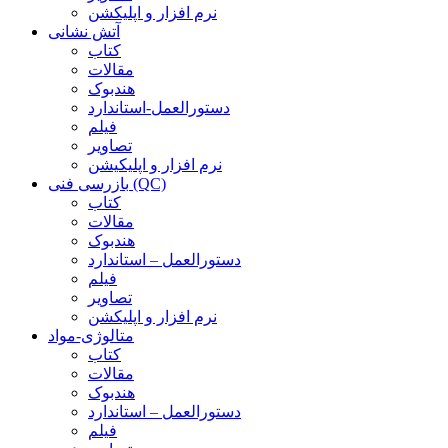
نرم افزار و اپلیکشن
آتش نشانی
کتاب
مقالات
هندبوک
دستورالعمل-استاندارد
فیلم
تصاویر
نرم افزار و اپلیکیشن
بازرسی فنی (QC)
کتاب
مقالات
هندبوک
دستورالعمل – استاندارد
فیلم
تصاویر
نرم افزار و اپلیکشن
متالوژی-مواد
کتاب
مقالات
هندبوک
دستورالعمل – استاندارد
فیلم