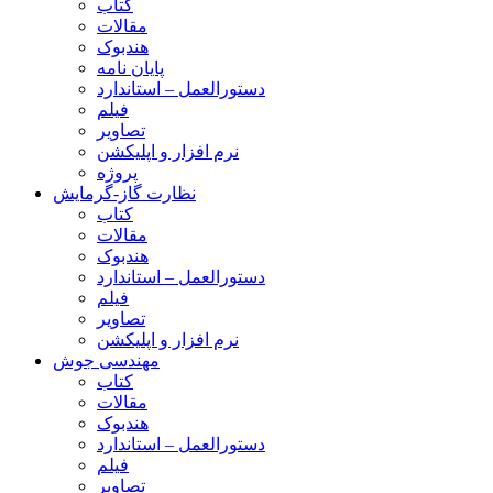
کتاب
مقالات
هندبوک
پایان نامه
دستورالعمل – استاندارد
فیلم
تصاویر
نرم افزار و اپلیکشن
پروژه
نظارت گاز-گرمایش
کتاب
مقالات
هندبوک
دستورالعمل – استاندارد
فیلم
تصاویر
نرم افزار و اپلیکشن
مهندسی جوش
کتاب
مقالات
هندبوک
دستورالعمل – استاندارد
فیلم
تصاویر