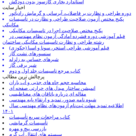
استاندارد بخاری گازسوز بدون دودکش
اخبار سایت
دوره طراحی و نظارت بر فاضلاب، آبرسانی و گرمایش رادیاتور
پکیج مختص آزمون صلاحیت طراحی و نظارت در تاسیسات
مکانیکی
پکیج مختص صلاحیت اجرا در تاسیسات مکانیکی
فیلم آموزشی دوره فشرده آمادگی آزمون نظام مهندسی در
رشته طراحی و نظارت تاسیسات مکانیکی ساختمان
فیلم آموزشی طراحی استخر، سونا و اسپا (جکوزی)
سنسورهای نشت گاز
شیرهای حساس به زلزله
شیر برقی گاز
کتاب مرجع تاسیسات جلد اول و دوم
پرچالش ترین مطالب
محاسبه حجم چاه های جذبی و آب باران
انمیشن ساختار مبدل های حرارتی صفحه ای
مقاله ای درباره یاتاقان های مغناطیسی
شیوه نامه صدور، تمدید و ارتقاء پایه مهندسی
اطلاعیه تمدید مهلت ثبت‌نام آزمون‌های نظام مهندسی سال
۱۴۰۱
کتاب مراجعات سریع تأسیسات
تأسیسات گرمایشی
بازرسی پیچ و مهره
سیستم های انتقال آب گرم