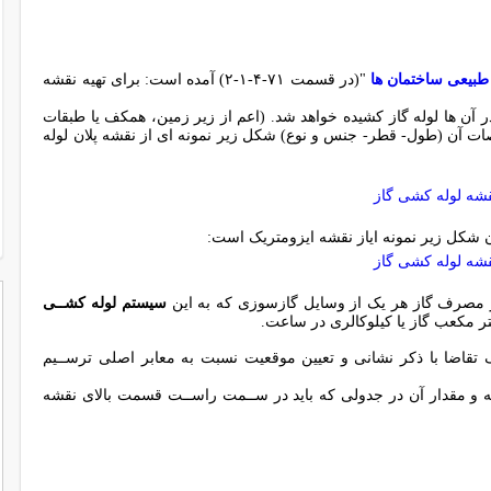
طبیعی ساختمان ها
"(در قسمت ۷۱-۴-۱-۲) آمده است: برای تهیه نقشه
 آن ها لوله گاز کشیده خواهد شد. (اعم از زیر زمین، همکف یا طبقات
ات آن (طول- قطر- جنس و نوع) شکل زیر نمونه ای از نقشه پلان لوله
ن شکل زیر نمونه ایاز نقشه ایزومتریک است:
ﺪار ﻣﺼﺮف ﮔﺎز ﻫﺮ ﯾﮏ از وﺳﺎﯾﻞ ﮔﺎزﺳﻮزى ﮐﻪ ﺑﻪ اﯾﻦ
ﺳﯿﺴﺘﻢ ﻟﻮﻟﻪ ﮐﺸــﻰ
 ﻣﮑﻌﺐ ﮔﺎز ﯾﺎ ﮐﯿﻠﻮﮐﺎﻟﺮى در ﺳﺎﻋﺖ.
 ﺗﻘﺎﺿﺎ ﺑﺎ ذﮐﺮ ﻧﺸﺎﻧﻰ و ﺗﻌﯿﯿﻦ ﻣﻮﻗﻌﯿﺖ ﻧﺴﺒﺖ ﺑﻪ ﻣﻌﺎﺑﺮ اﺻﻠﻰ ﺗﺮﺳــﯿﻢ
و ﻣﻘﺪار آن در ﺟﺪوﻟﻰ ﮐﻪ ﺑﺎﯾﺪ در ﺳــﻤﺖ راﺳــﺖ ﻗﺴﻤﺖ ﺑﺎﻻى ﻧﻘﺸﻪ