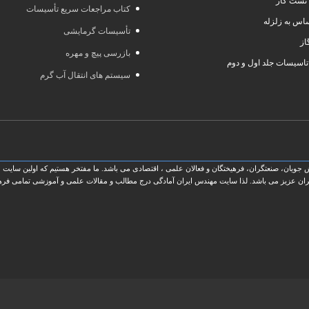
نشت گاز
کتاب مراجعات سریع تأسیسات
س به زلزله
تأسیسات گرمایشی
از
بازرسی پیچ و مهره
تاسیسات جلد اول و دوم
سیستم های انتقال آب گرم
ویان، صنعتگران، فرهیختگان و فعالان علمی ، اقتصادی می باشد. ما مفتخر هستیم که اولین سایت ج
ان عزیز می باشد. لذا سایت مهندس ایران آمادگی درج مطالب و مقالات علمی و آموزشی تمامی فرهیخت