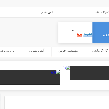
-
عضویت
ورود
گاه
گاز-گرمایش
مهندسی جوش
آتش نشانی
بازرسی فنی (C