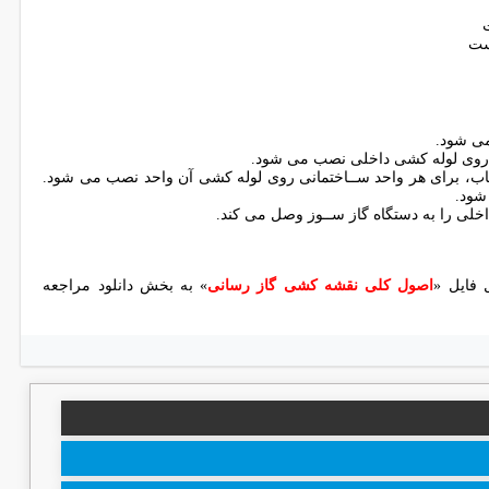
ﻣﻰ ﺷﻮد.
ر روی لوله کشی داخلی نصب می شود.
ﻌﺎب، ﺑﺮاى ﻫﺮ واﺣﺪ ﺳــﺎﺧﺘﻤﺎﻧﻰ روى ﻟﻮﻟﻪ ﮐﺸﻰ آن واﺣﺪ ﻧﺼﺐ ﻣﻰ ﺷﻮد.
ﺷﻮد.
ﺧﻠﻰ را ﺑﻪ دﺳﺘﮕﺎه ﮔﺎز ﺳــﻮز وﺻﻞ ﻣﻰ ﮐﻨﺪ.
 فایل «
اصول کلی نقشه کشی گاز رسانی
» به بخش دانلود مراجعه