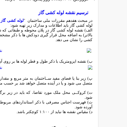
ترسیم نقشه لوله کشی گاز
در مبحث هفدهم مقررات ملی ساختمان "
لوله کشی گاز 
لوله کشی گاز باید اطلاعات و مدارک زیر تهیه شود:
الف) نقشه لوله کشی گاز در پلان محوطه و طبقاتی که در
بالاتر) به اضافه محل قرار گیری دودکش ها با ذکر مشخص
کشی را نشان می دهد.
ب) نقشه ایزومتریک با ذکر طول و قطر لوله ها بر روی آ
پ) زﯾﺮ ﺑﻨﺎ ﯾﺎ ﻓﻀﺎى ﻣﻔﯿﺪ ﺳــﺎﺧﺘﻤﺎن ﺑﻪ ﻣﺘﺮ ﻣﺮﺑﻊ و ﻣﻘ
ﻣﺘﺼﻞ ﻣﻰ ﺷﻮد و ﯾﺎ در آﯾﻨﺪه ﻣﺘﺼﻞ ﺧﻮاﻫﺪ ﺷﺪ ﺑﺮ ﺣﺴﺐ ﻣﺘﺮ
ت) ﮐﺮوﮐــﻰ ﻣﺤﻞ ﻣﻠﮏ ﻣﻮرد ﺗﻘﺎﺿﺎ، ﮐﻪ ﺑﺎﯾﺪ در زﯾﺮ ﺑﺮگ
ﺷﻮد.
ث) ﻓﻬﺮﺳﺖ اﺟﻨﺎس ﻣﺼﺮﻓﻰ ﺑﺎ ذﮐﺮ اﺳﺘﺎﻧﺪاردﻫﺎى ﻣﺮﺑﻮﻃﻪ 
آورده ﺷﻮد.
د) ﻣﻘﯿﺎس ﻧﻘﺸﻪ ﻫﺎ ﻧﺒﺎﯾﺪ از ۱:۱۰۰ ﮐﻮﭼﮑﺘﺮ ﺑﺎﺷﺪ.