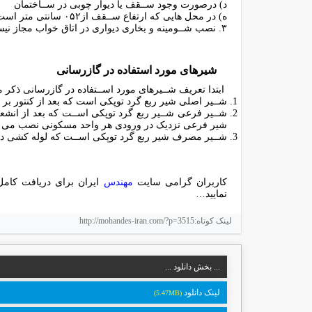
د) درﺻﻮرت وﺟﻮد ﺳــﻘﻒ ﯾﺎ دﯾﻮار ﭼﻮﺑﻰ در ﺳــﺎﺧﺘﻤﺎن
ه) در ﻣﺤﻞ ﻫﺎﯾﻰ ﮐﻪ ارﺗﻔﺎع ﺳــﻘﻒ از۰۵۲ ﺳﺎﻧﺘﻰ ﻣﺘﺮ اﺳﺖ
۳. ﻧﺼﺐ ﺷــﻮﻣﯿﻨﻪ و ﺑﺨﺎرى دﯾﻮارى در اﺗﺎق ﺧﻮاب ﻣﺠﺎز ﻧﯿﺴﺖ
ﺷﯿﺮﻫﺎى ﻣﻮرد اﺳﺘﻔﺎده در ﮔﺎزرﺳﺎﻧﻰ
اﺑﺘﺪا ﺗﻌﺮﯾﻒ ﺷــﯿﺮﻫﺎى ﻣﻮرد اﺳــﺘﻔﺎده در ﮔﺎزرﺳﺎﻧﻰ ذﮐﺮ 
ﺷــﯿﺮ اﺻﻠﻰ ﺷﯿﺮ رﺑﻊ ﮔﺮد ﺗﻮﭘﮑﻰ اﺳﺖ ﮐﻪ ﺑﻌﺪ از کنتور ب
ﺷــﯿﺮ ﻓﺮﻋﻰ ﺷــﯿﺮ رﺑﻊ ﮔﺮد ﺗﻮﭘﮑﻰ اﺳــﺖ ﮐﻪ ﺑﻌﺪ از اﻧﺸ
ﺷﯿﺮ ﻓﺮﻋﻰ ﻧﺰدﯾﮏ در ورودى ﻫﺮ واﺣﺪ ﻣﺴﮑﻮﻧﻰ ﻧﺼﺐ ﻣﻰ 
ﺷــﯿﺮ ﻣﺼﺮف ﺷﯿﺮ رﺑﻊ ﮔﺮد ﺗﻮﭘﮑﻰ اﺳــﺖ ﮐﻪ ﻟﻮﻟﻪ ﮐﺸﻰ دا
کاربران گرامی سایت
مهندس
ایران برای دریافت کامل
نمایید…
لینک کوتاه:http://mohandes-iran.com/?p=3515
... بخش دانلود ...
لینک دانلود
(5.47MB)