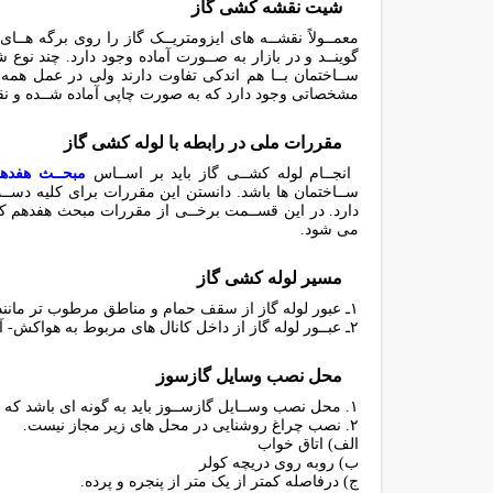
ﺷﯿﺖ ﻧﻘﺸﻪ ﮐﺸﻰ ﮔﺎز
ﻣﻌﻤــﻮﻻً ﻧﻘﺸــﻪ ﻫﺎى اﯾﺰوﻣﺘﺮﯾــﮏ ﮔﺎز را روى ﺑﺮﮔﻪ ﻫــ
ﮔﻮﯾﻨــﺪ و در ﺑﺎزار ﺑﻪ ﺻــﻮرت آﻣﺎده وﺟﻮد دارد. ﭼﻨﺪ ﻧﻮع 
ﺳــﺎﺧﺘﻤﺎن ﺑــﺎ ﻫﻢ اﻧﺪﮐﻰ ﺗﻔﺎوت دارﻧﺪ وﻟﻰ در ﻋﻤﻞ ﻫﻤﻪ
ﻣﺸﺨﺼﺎﺗﻰ وﺟﻮد دارد ﮐﻪ ﺑﻪ ﺻﻮرت ﭼﺎﭘﻰ آﻣﺎده ﺷــﺪه و ﻧﻘﺸ
ﻣﻘﺮرات ﻣﻠﻰ در راﺑﻄﻪ ﺑﺎ ﻟﻮﻟﻪ ﮐﺸﻰ ﮔﺎز
اﻧﺠــﺎم ﻟﻮﻟﻪ ﮐﺸــﻰ ﮔﺎز ﺑﺎﯾﺪ ﺑﺮ اﺳــﺎس
ﻣﺒﺤــﺚ ﻫﻔﺪﻫﻢ
ﺳــﺎﺧﺘﻤﺎن ﻫﺎ ﺑﺎﺷﺪ. داﻧﺴﺘﻦ اﯾﻦ ﻣﻘﺮرات ﺑﺮاى ﮐﻠﯿﻪ دﺳــ
دارد. در اﯾﻦ ﻗﺴــﻤﺖ ﺑﺮﺧــﻰ از ﻣﻘﺮرات ﻣﺒﺤﺚ ﻫﻔﺪﻫﻢ ﮐ
ﻣﻰ ﺷﻮد.
ﻣﺴﯿﺮ ﻟﻮﻟﻪ ﮐﺸﻰ ﮔﺎز
۱ـ ﻋﺒﻮر ﻟﻮﻟﻪ ﮔﺎز از ﺳﻘﻒ ﺣﻤﺎم و ﻣﻨﺎﻃﻖ ﻣﺮﻃﻮب ﺗﺮ ﻣﺎﻧﻨﺪ ﺳﻮﻧﺎ ﻣﻤﻨﻮع اﺳﺖ.
۲ـ ﻋﺒــﻮر ﻟﻮﻟﻪ ﮔﺎز از داﺧﻞ ﮐﺎﻧﺎل ﻫﺎى ﻣﺮﺑﻮط ﺑﻪ ﻫﻮاﮐﺶ- آﺳﺎﻧﺴﻮر- دودﮐﺶ ﺗﻬﻮﯾﻪ و اﻣﺜﺎل آن ﻣﺠﺎز ﻧﯿﺴﺖ.
ﻣﺤﻞ ﻧﺼﺐ وﺳﺎﯾﻞ ﮔﺎزﺳﻮز
۱. ﻣﺤﻞ ﻧﺼﺐ وﺳــﺎﯾﻞ ﮔﺎزﺳــﻮز ﺑﺎﯾﺪ ﺑﻪ ﮔﻮﻧﻪ اى ﺑﺎﺷﺪ ﮐﻪ ﺗﺨﻠﯿﻪ ﮔﺎزﻫﺎى ﺣﺎﺻﻞ از اﺣﺘﺮاق ﻣﻤﮑﻦ ﺑﺎﺷﺪ.
۲. ﻧﺼﺐ ﭼﺮاغ روﺷﻨﺎﯾﻰ در ﻣﺤﻞ ﻫﺎى زﯾﺮ ﻣﺠﺎز ﻧﯿﺴﺖ.
اﻟﻒ) اﺗﺎق ﺧﻮاب
ب) روﺑﻪ روى درﯾﭽﻪ ﮐﻮﻟﺮ
ج) درﻓﺎﺻﻠﻪ ﮐﻤﺘﺮ از ﯾﮏ ﻣﺘﺮ از ﭘﻨﺠﺮه و ﭘﺮده.