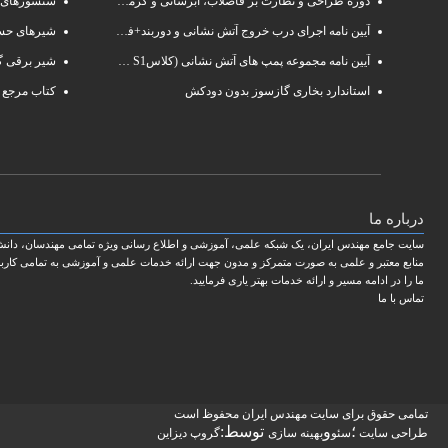
دوره طراحی و نظارت بر فاضلاب، آبرسانی و گرمایش رادیاتور
سنسورهای 
آیین نامه اجرای درب خروج آتش نشانی و دوربند+فایلpdf
شیرهای حسا
آیین نامه مجموعه پمپ های آتش نشانی (کلاسS1 و S2 )
شیر برقی گ
استاندارد بخاری گازسوز بدون دودکش
کتاب مرجع 
درباره ما
سایت جامع مهندس ایران، یک شبکه علمی، آموزشی و اطلاع رسانی ویژه تمامی مهندسان، دانش ج
منابع معتبر و علمی به صورت متمرکز و مدون جهت ارائه خدمات علمی و آموزشی به تمامی کاربر
ما را در ادامه مسیر و ارائه خدمات بهتر یاری فرمایید.
تماس با ما
تمامی حقوق برای سایت مهندس ایران محفوظ است
؛
و
توسط:
طراحی سایت
سئو
بهینه سازی
گروپ دیزاین