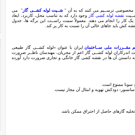
ﺎى ﻣﺨﺼﻮﺻﻰ ﺗﺮﺳــﯿﻢ ﻣﻰ ﮐﻨﻨﺪ ﮐﻪ ﺑﻪ آن "
ﺷــﯿﺖ ﻟﻮﻟﻪ ﮐﺸــﻰ ﮔﺎز
" ﻣﻰ
ﺷــﯿﺖ
نقشه لوله کشی گاز
وﺟﻮد دارد ﮐﻪ ﺑﻪ ﺗﻨﺎﺳﺐ ﻣﺤﻞ، ﮐﺎرﺑﺮد، اﺑﻌﺎد
 ﯾﮏ ﮐﺎر را اﻧﺠﺎم ﻣﻰ دﻫﻨﺪ. ﻣﻌﻤﻮﻻً ﺳﻤﺖ راﺳــﺖ اﯾﻦ ﺑﺮﮔﻪ ﻫﺎ، ﺟﺪول
ﻪ ﮐﺶ ﺑﺎﯾﺪ ﺟﺎﻫﺎى ﺧﺎﻟﻰ آن را ﻧﺴﺒﺖ ﺑﻪ ﮐﺎر ﭘﺮ ﮐﻨﺪ.
 ﻣﻘــﺮرات ﻣﻠﻰ ﺳــﺎﺧﺘﻤﺎن
اﯾﺮان ﺑﺎ ﻋﻨﻮان »ﻟﻮﻟﻪ ﮐﺸــﻰ ﮔﺎز ﻃﺒﯿﻌﻰ
ﺖ اﻧﺪرﮐﺎران ﻟﻮﻟﻪ ﮐﺸــﻰ ﮔﺎز اﻋﻢ از ﻣﺠﺮﯾﺎن، ﻣﻬﻨﺪﺳﺎن ﻧﺎﻇــﺮ ﺿﺮورت
ﻪ داﻧﺴﺘﻦ آن ﻫﺎ در ﻧﻘﺸﻪ ﮐﺸﻰ ﮔﺎز ﺧﺎﻧﮕﻰ و ﺗﺠﺎرى ﺿﺮورت دارد آورده