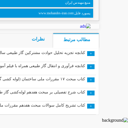
منبع:مهندس ایران
پسورد فایل:www.mohandes-iran.com
نظرات
مطالب مرتبط
کتابچه تجزیه تحلیل حوادث مشترکین گاز طبیعی سال ۱۳۹۸(اداره HSE شرکت ملی گاز ایرا
+
کتابچه فرآوری و انتقال گاز طبیعی همراه با فیلم آم
+
کتاب مبحث ۱۷ مقررات ملی ساختمان (لوله کشی گاز طبیعی ساختمان ها )
+
کتاب شرح تفصیلی بر مبحث هفدهم لوله‌کشی گاز طب
+
کتاب تشریح کامل سوالات مبحث هفدهم مقررات ملی
+