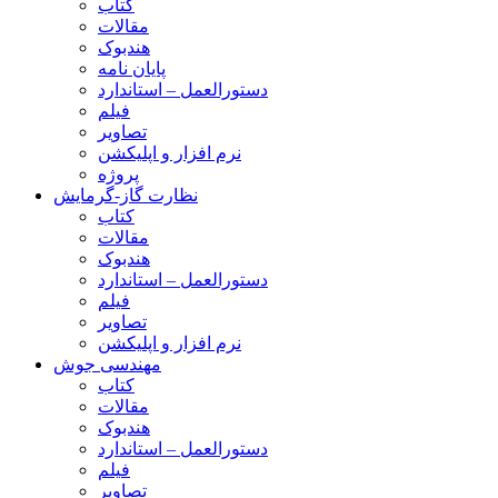
کتاب
مقالات
هندبوک
پایان نامه
دستورالعمل – استاندارد
فیلم
تصاویر
نرم افزار و اپلیکشن
پروژه
نظارت گاز-گرمایش
کتاب
مقالات
هندبوک
دستورالعمل – استاندارد
فیلم
تصاویر
نرم افزار و اپلیکشن
مهندسی جوش
کتاب
مقالات
هندبوک
دستورالعمل – استاندارد
فیلم
تصاویر