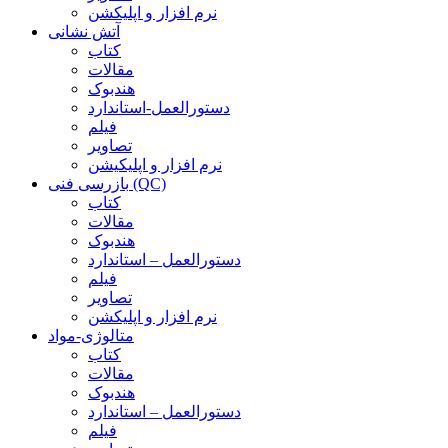
نرم افزار و اپلیکشن
آتش نشانی
کتاب
مقالات
هندبوک
دستورالعمل-استاندارد
فیلم
تصاویر
نرم افزار و اپلیکیشن
بازرسی فنی (QC)
کتاب
مقالات
هندبوک
دستورالعمل – استاندارد
فیلم
تصاویر
نرم افزار و اپلیکشن
متالوژی-مواد
کتاب
مقالات
هندبوک
دستورالعمل – استاندارد
فیلم