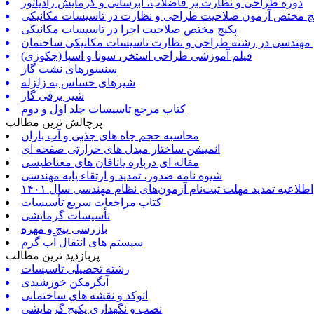
دوره طراحی و نظارت بر فاضلاب، آبرسانی و گرمایش رادیاتور
ج مختص آزمون صلاحیت طراحی و نظارت در تاسیسات مکانیکی
پکیج مختص صلاحیت اجرا در تاسیسات مکانیکی
 مهندسی در رشته طراحی و نظارت تاسیسات مکانیکی ساختمان
فیلم آموزشی طراحی استخر، سونا و اسپا (جکوزی)
سنسورهای نشت گاز
شیرهای حساس به زلزله
شیر برقی گاز
کتاب مرجع تاسیسات جلد اول و دوم
پرچالش ترین مطالب
محاسبه حجم چاه های جذبی و آب باران
انمیشن ساختار مبدل های حرارتی صفحه ای
مقاله ای درباره یاتاقان های مغناطیسی
شیوه نامه صدور، تمدید و ارتقاء پایه مهندسی
اطلاعیه تمدید مهلت ثبت‌نام آزمون‌های نظام مهندسی سال ۱۴۰۱
کتاب مراجعات سریع تأسیسات
تأسیسات گرمایشی
بازرسی پیچ و مهره
سیستم های انتقال آب گرم
پربازدید ترین مطالب
رشته تحصیلی تاسیسات
آبگرمکن خورشیدی
اتوکد و نقشه های ساختمانی
نصب و نگهداری پکیج گرمایشی