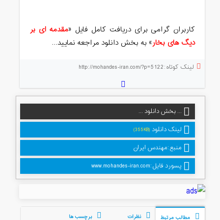
کاربران گرامی برای دریافت کامل فایل «
مقدمه ای بر
دیگ های بخار
» به بخش دانلود مراجعه نمایید…
لینک کوتاه:http://mohandes-iran.com/?p=5122
... بخش دانلود ...
لینک دانلود
(355KB)
منبع:مهندس ایران
پسورد فایل:www.mohandes-iran.com
نظرات
برچسب ها
مطالب مرتبط