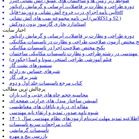
ضوابط زیر زمین ها و ساختمان های عمیق- آتش نشانی البرز
دوره طراحی و نظارت بر فاضلاب، آبرسانی و گرمایش رادیاتور
آیین نامه اجرای درب خروج آتش نشانی و دوربند+فایلpdf
آیین نامه مجموعه پمپ های آتش نشانی (کلاسS1 و S2 )
استاندارد بخاری گازسوز بدون دودکش
اخبار سایت
دوره طراحی و نظارت بر فاضلاب، آبرسانی و گرمایش رادیاتور
ج مختص آزمون صلاحیت طراحی و نظارت در تاسیسات مکانیکی
پکیج مختص صلاحیت اجرا در تاسیسات مکانیکی
 مهندسی در رشته طراحی و نظارت تاسیسات مکانیکی ساختمان
فیلم آموزشی طراحی استخر، سونا و اسپا (جکوزی)
سنسورهای نشت گاز
شیرهای حساس به زلزله
شیر برقی گاز
کتاب مرجع تاسیسات جلد اول و دوم
پرچالش ترین مطالب
محاسبه حجم چاه های جذبی و آب باران
انمیشن ساختار مبدل های حرارتی صفحه ای
مقاله ای درباره یاتاقان های مغناطیسی
شیوه نامه صدور، تمدید و ارتقاء پایه مهندسی
اطلاعیه تمدید مهلت ثبت‌نام آزمون‌های نظام مهندسی سال ۱۴۰۱
کتاب مراجعات سریع تأسیسات
تأسیسات گرمایشی
بازرسی پیچ و مهره