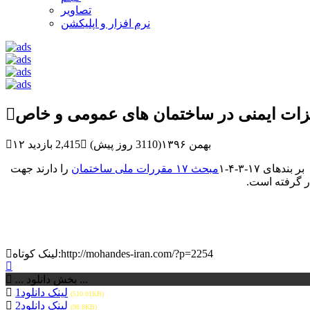
تصاویر
نرم افزار و اپلیکشن
هیزات ایمنی در ساختمان های عمومی و خاص
۱۲ بهمن ۱۳۹۶(3110 روز پیش)
2,415 بازدید
ای ۱۷-۳-۴-۱
مبحث ۱۷ مقررات ملی ساختمان
را دارند جهت
ر گرفته است.
لینک کوتاه:http://mohandes-iran.com/?p=2254
... بخش دانلود ...
لینک دانلود1
(510.01KB)
لینک دانلود2
(98.8KB)