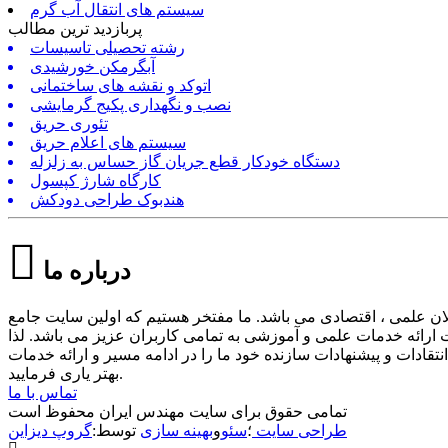
سیستم های انتقال آب گرم
پربازدید ترین مطالب
رشته تحصیلی تاسیسات
آبگرمکن خورشیدی
اتوکد و نقشه های ساختمانی
نصب و نگهداری پکیج گرمایشی
تئوری حریق
سیستم های اعلام حریق
دستگاه خودکار قطع جریان گاز حساس به زلزله
کارگاه شارژ کپسول
هندبوک طراحی دودکش
درباره ما
ن علمی ، اقتصادی می باشد. ما مفتخر هستیم که اولین سایت جامع
ارائه خدمات علمی و آموزشی به تمامی کاربران عزیز می باشد. لذا
ادات و پیشنهادات سازنده خود ما را در ادامه مسیر و ارائه خدمات
بهتر یاری فرمایید.
تماس با ما
تمامی حقوق برای سایت مهندس ایران محفوظ است
طراحی سایت
؛
سئو
و
بهینه سازی
توسط:
گروپ دیزاین