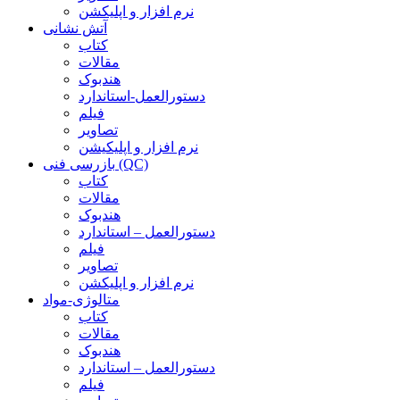
نرم افزار و اپلیکشن
آتش نشانی
کتاب
مقالات
هندبوک
دستورالعمل-استاندارد
فیلم
تصاویر
نرم افزار و اپلیکیشن
بازرسی فنی (QC)
کتاب
مقالات
هندبوک
دستورالعمل – استاندارد
فیلم
تصاویر
نرم افزار و اپلیکشن
متالوژی-مواد
کتاب
مقالات
هندبوک
دستورالعمل – استاندارد
فیلم