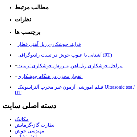
مطالب مرتبط
نظرات
برچسب ها
فرایند جوشکاری ریل آهنی قطار
+
آشنایی با عیوب جوش در تست رادیوگرافی (RT)
+
مراحل جوشکاری ریل آهن به روش جوشکاری ترمیت
+
انفجار مخزن در هنگام جوشکاری
+
فیلم اموزشی آزمون غیر مخرب آلتراسونیک Ultrasonic test /
+
UT
دسته اصلی سایت
مکانیک
نظارت گاز-گرمایش
مهندسی جوش
آتش نشانی