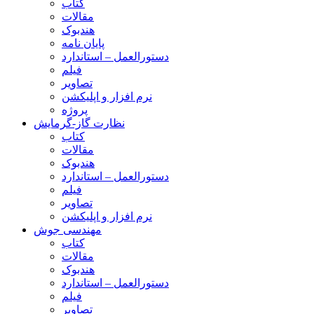
کتاب
مقالات
هندبوک
پایان نامه
دستورالعمل – استاندارد
فیلم
تصاویر
نرم افزار و اپلیکشن
پروژه
نظارت گاز-گرمایش
کتاب
مقالات
هندبوک
دستورالعمل – استاندارد
فیلم
تصاویر
نرم افزار و اپلیکشن
مهندسی جوش
کتاب
مقالات
هندبوک
دستورالعمل – استاندارد
فیلم
تصاویر