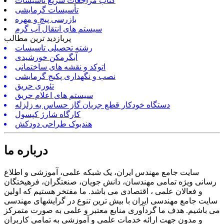
کتاب مراجعات سریع تأسیسات
تأسیسات گرمایشی
بازرسی پیچ و مهره
سیستم های انتقال آب گرم
پربازدید ترین مطالب
رشته تحصیلی تاسیسات
آبگرمکن خورشیدی
اتوکد و نقشه های ساختمانی
نصب و نگهداری پکیج گرمایشی
تئوری حریق
سیستم های اعلام حریق
دستگاه خودکار قطع جریان گاز حساس به زلزله
کارگاه شارژ کپسول
هندبوک طراحی دودکش
درباره ما
سایت جامع مهندس ایران، یک شبکه علمی، آموزشی و اطلاع
رسانی ویژه تمامی مهندسان، دانش جویان، صنعتگران، فرهیختگان
و فعالان علمی ، اقتصادی می باشد. ما مفتخر هستیم که اولین
سایت جامع مهندسی ایران با بیش ترین تنوع در گرایشهای مهندسی
می باشیم. هدف ما گردآوری منابع معتبر و علمی به صورت متمرکز
و مدون جهت ارائه خدمات علمی و آموزشی به تمامی کاربران