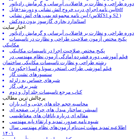
دوره طراحی و نظارت بر فاضلاب، آبرسانی و گرمایش رادیاتور
آیین نامه اجرای درب خروج آتش نشانی و دوربند+فایلpdf
آیین نامه مجموعه پمپ های آتش نشانی (کلاسS1 و S2 )
استاندارد بخاری گازسوز بدون دودکش
اخبار سایت
دوره طراحی و نظارت بر فاضلاب، آبرسانی و گرمایش رادیاتور
پکیج مختص آزمون صلاحیت طراحی و نظارت در تاسیسات
مکانیکی
پکیج مختص صلاحیت اجرا در تاسیسات مکانیکی
فیلم آموزشی دوره فشرده آمادگی آزمون نظام مهندسی در
رشته طراحی و نظارت تاسیسات مکانیکی ساختمان
فیلم آموزشی طراحی استخر، سونا و اسپا (جکوزی)
سنسورهای نشت گاز
شیرهای حساس به زلزله
شیر برقی گاز
کتاب مرجع تاسیسات جلد اول و دوم
پرچالش ترین مطالب
محاسبه حجم چاه های جذبی و آب باران
انمیشن ساختار مبدل های حرارتی صفحه ای
مقاله ای درباره یاتاقان های مغناطیسی
شیوه نامه صدور، تمدید و ارتقاء پایه مهندسی
اطلاعیه تمدید مهلت ثبت‌نام آزمون‌های نظام مهندسی سال
۱۴۰۱