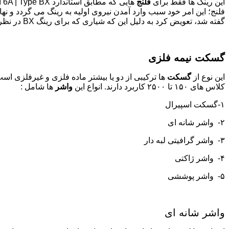
این رینگ ها فقط برای
فلنج
فلنج؛ این امر خود سبب وارد آمدن نیروی اولیه به رینگ می گردد و نها
گفته شد، تعویض کرد به دلیل این که شیاری که برای رینگ BX در نظر گرفته می شود با سایر شیرها متفاوت می باشد.
گسکت نیمه فلزی
این نوع از
گسکت
ها ترکیبی از دو یا بیشتر ماده فلزی و غیرفلزی ا
کلاس های ۱۵۰ تا ۲۵۰۰ کاربرد دارند. انواع این
واشر
ها شامل :
۱-گسکت اسپیرال
۲- واشر شانه ای
۳- واشر گرافیتی لبه دار
۴- واشر ژاکتی
۵- واشر پوششی
واشر شانه ای