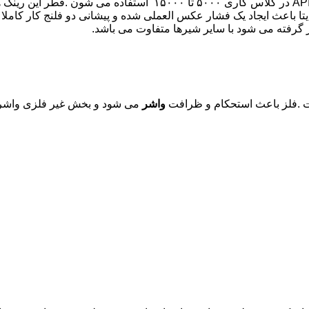
هایی که مطابق استاندارد API 6A | Type BX در کلاس کاری ۰
یتا باعث ایجاد یک فشار عکس العملی شده و پیشانی دو فلنج کار کاملا ب
ست .فلز باعث استحکام و ظرافت
واشر
می شود و بخش غیر فلزی واشر، آ