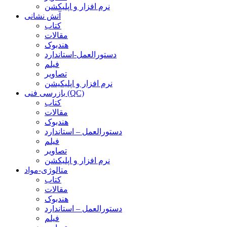
نرم افزار و اپلیکشن
آتش نشانی
کتاب
مقالات
هندبوک
دستورالعمل-استاندارد
فیلم
تصاویر
نرم افزار و اپلیکیشن
بازرسی فنی (QC)
کتاب
مقالات
هندبوک
دستورالعمل – استاندارد
فیلم
تصاویر
نرم افزار و اپلیکشن
متالوژی-مواد
کتاب
مقالات
هندبوک
دستورالعمل – استاندارد
فیلم