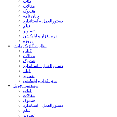
کتاب
مقالات
هندبوک
پایان نامه
دستورالعمل – استاندارد
فیلم
تصاویر
نرم افزار و اپلیکشن
پروژه
نظارت گاز-گرمایش
کتاب
مقالات
هندبوک
دستورالعمل – استاندارد
فیلم
تصاویر
نرم افزار و اپلیکشن
مهندسی جوش
کتاب
مقالات
هندبوک
دستورالعمل – استاندارد
فیلم
تصاویر