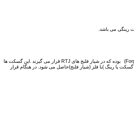
ت رینگی می باشد.
ها از رینگ ها آهنگری شده (Forged Rings) بوده که در شیار فلنج های RTJ قرار می گیرند .این گسکت ها
گسکت یا رینگ )با فلز (شیار فلنج)حاصل می شود. در هنگام قرار