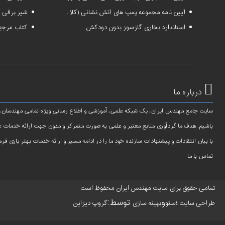
آیین نامه مجموعه پمپ های آتش نشانی (کلاسS1 و S2 )
شیر برقی گ
استاندارد بخاری گازسوز بدون دودکش
کتاب مرجع 
درباره ما
سایت جامع مهندس ایران، یک شبکه علمی، آموزشی و اطلاع رسانی ویژه تمامی مهندسان، 
باشیم. هدف ما گردآوری منابع معتبر و علمی به صورت متمرکز و مدون جهت ارائه خدمات ع
با بیان انتقادات و پیشنهادات سازنده خود ما را در ادامه مسیر و ارائه خدمات بهتر یاری فرما
تماس با ما
تمامی حقوق برای سایت مهندس ایران محفوظ است
؛
و
توسط:
طراحی سایت
سئو
بهینه سازی
گروپ دیزاین