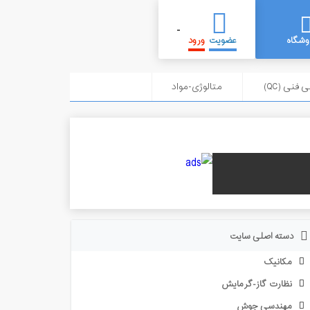
-
وشگاه
عضویت
ورود
 فنی (QC)
متالوژی-مواد
دسته اصلی سایت
مکانیک
نظارت گاز-گرمایش
مهندسی جوش