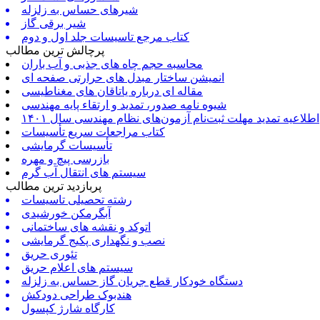
شیرهای حساس به زلزله
شیر برقی گاز
کتاب مرجع تاسیسات جلد اول و دوم
پرچالش ترین مطالب
محاسبه حجم چاه های جذبی و آب باران
انمیشن ساختار مبدل های حرارتی صفحه ای
مقاله ای درباره یاتاقان های مغناطیسی
شیوه نامه صدور، تمدید و ارتقاء پایه مهندسی
اطلاعیه تمدید مهلت ثبت‌نام آزمون‌های نظام مهندسی سال ۱۴۰۱
کتاب مراجعات سریع تأسیسات
تأسیسات گرمایشی
بازرسی پیچ و مهره
سیستم های انتقال آب گرم
پربازدید ترین مطالب
رشته تحصیلی تاسیسات
آبگرمکن خورشیدی
اتوکد و نقشه های ساختمانی
نصب و نگهداری پکیج گرمایشی
تئوری حریق
سیستم های اعلام حریق
دستگاه خودکار قطع جریان گاز حساس به زلزله
هندبوک طراحی دودکش
کارگاه شارژ کپسول