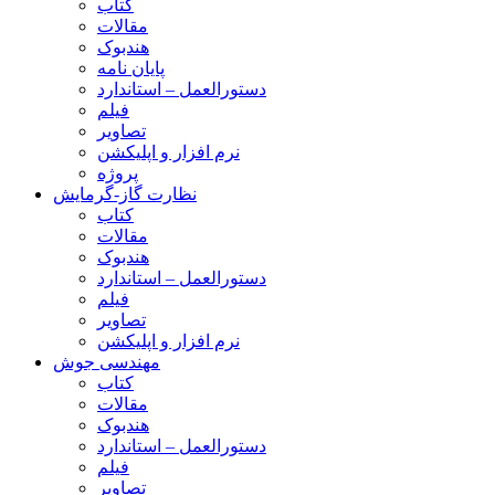
کتاب
مقالات
هندبوک
پایان نامه
دستورالعمل – استاندارد
فیلم
تصاویر
نرم افزار و اپلیکشن
پروژه
نظارت گاز-گرمایش
کتاب
مقالات
هندبوک
دستورالعمل – استاندارد
فیلم
تصاویر
نرم افزار و اپلیکشن
مهندسی جوش
کتاب
مقالات
هندبوک
دستورالعمل – استاندارد
فیلم
تصاویر