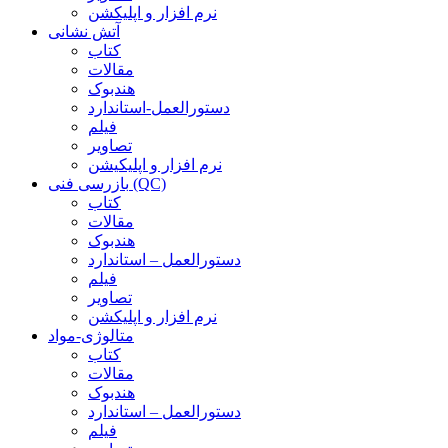
نرم افزار و اپلیکشن
آتش نشانی
کتاب
مقالات
هندبوک
دستورالعمل-استاندارد
فیلم
تصاویر
نرم افزار و اپلیکیشن
بازرسی فنی (QC)
کتاب
مقالات
هندبوک
دستورالعمل – استاندارد
فیلم
تصاویر
نرم افزار و اپلیکشن
متالوژی-مواد
کتاب
مقالات
هندبوک
دستورالعمل – استاندارد
فیلم