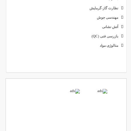
نظارت گاز-گرمایش
مهندسی جوش
آتش نشانی
بازرسی فنی (QC)
متالوژی-مواد