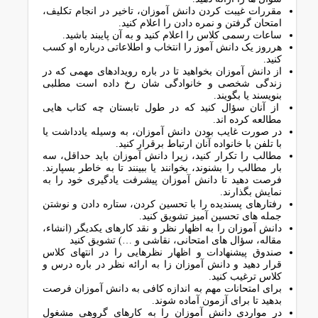
مقررات غیبت کردن دانش آموزان، تاخیر در انجام تکلیف،
امتحان گرفتن و نمره دادن را اعلام کنید.
ساعات رسمی کلاس را اعلام کنید و به آن پایبند باشید.
هرروز یک دانش آموز را انتخاب و اطلاعاتی درباره او کسب
کنید.
از دانش آموزان بخواهید تا در باره رویدادهای مهمی که در
زندگی شخصی و خانوادگی شان رخ داده است مطلبی
بنویسند یا بگویند.
از آنان سؤال کنید که در طول تابستان چه کتاب هایی
مطالعه کرده اند.
در صورت غایب بودن دانش آموزان، به وسیله یادداشت یا
با تلفن با خانواده آنان ارتباط برقرار کنید.
مطالب را تکرار کنید، زیرا دانش آموزان باید حداقل، سه
بار مطالب را بشنوند، بخوانند یا ببینند تا به خاطر بسپارند.
فرصت دهید تا دانش آموزان پیشرفت یادگیری خود را به
نمایش بگذارند.
رفتارهای پسندیده را با تحسین کردن، ستاره دادن و نوشتن
جمله های تحسین آمیز تشویق کنید.
دانش آموزان را به اظهار نظر و نقد کارهای یکدیگر (انشاء،
مقاله، سؤال های امتحانی، نقاشی و …) تشویق کنید
صندوق پیشنهادات و اظهار نظرهایی را در انتهای کلاس
قرار دهید و دانش آموزان زا به ارائه نظر در باره درس و
کلاس ترغیب کنید.
برای امتحانات مهم به اندازه کافی به دانش آموزان فرصت
بدهید تا برای آزمون آماده شوند.
در مواردی دانش آموزان را به کارهای گروهی مشغول