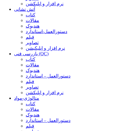
نرم افزار و اپلیکشن
آتش نشانی
کتاب
مقالات
هندبوک
دستورالعمل-استاندارد
فیلم
تصاویر
نرم افزار و اپلیکیشن
بازرسی فنی (QC)
کتاب
مقالات
هندبوک
دستورالعمل – استاندارد
فیلم
تصاویر
نرم افزار و اپلیکشن
متالوژی-مواد
کتاب
مقالات
هندبوک
دستورالعمل – استاندارد
فیلم