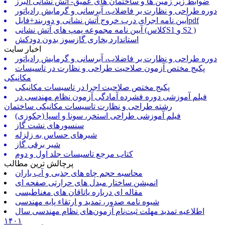
ضوابط زیر زمین ها و ساختمان های عمیق- آتش نشانی البرز
دوره طراحی و نظارت بر فاضلاب، آبرسانی و گرمایش رادیاتور
آیین نامه اجرای درب خروج آتش نشانی و دوربند+فایلpdf
آیین نامه مجموعه پمپ های آتش نشانی (کلاسS1 و S2 )
استاندارد بخاری گازسوز بدون دودکش
اخبار سایت
دوره طراحی و نظارت بر فاضلاب، آبرسانی و گرمایش رادیاتور
پکیج مختص آزمون صلاحیت طراحی و نظارت در تاسیسات
مکانیکی
پکیج مختص صلاحیت اجرا در تاسیسات مکانیکی
فیلم آموزشی دوره فشرده آمادگی آزمون نظام مهندسی در
رشته طراحی و نظارت تاسیسات مکانیکی ساختمان
فیلم آموزشی طراحی استخر، سونا و اسپا (جکوزی)
سنسورهای نشت گاز
شیرهای حساس به زلزله
شیر برقی گاز
کتاب مرجع تاسیسات جلد اول و دوم
پرچالش ترین مطالب
محاسبه حجم چاه های جذبی و آب باران
انمیشن ساختار مبدل های حرارتی صفحه ای
مقاله ای درباره یاتاقان های مغناطیسی
شیوه نامه صدور، تمدید و ارتقاء پایه مهندسی
اطلاعیه تمدید مهلت ثبت‌نام آزمون‌های نظام مهندسی سال
۱۴۰۱