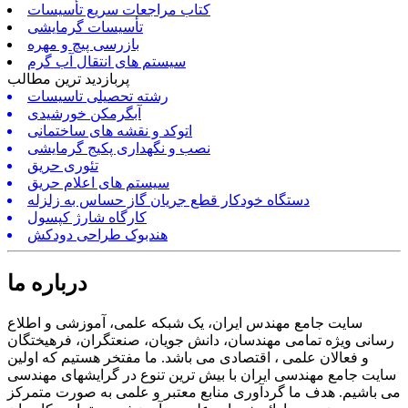
کتاب مراجعات سریع تأسیسات
تأسیسات گرمایشی
بازرسی پیچ و مهره
سیستم های انتقال آب گرم
پربازدید ترین مطالب
رشته تحصیلی تاسیسات
آبگرمکن خورشیدی
اتوکد و نقشه های ساختمانی
نصب و نگهداری پکیج گرمایشی
تئوری حریق
سیستم های اعلام حریق
دستگاه خودکار قطع جریان گاز حساس به زلزله
کارگاه شارژ کپسول
هندبوک طراحی دودکش
درباره ما
سایت جامع مهندس ایران، یک شبکه علمی، آموزشی و اطلاع
رسانی ویژه تمامی مهندسان، دانش جویان، صنعتگران، فرهیختگان
و فعالان علمی ، اقتصادی می باشد. ما مفتخر هستیم که اولین
سایت جامع مهندسی ایران با بیش ترین تنوع در گرایشهای مهندسی
می باشیم. هدف ما گردآوری منابع معتبر و علمی به صورت متمرکز