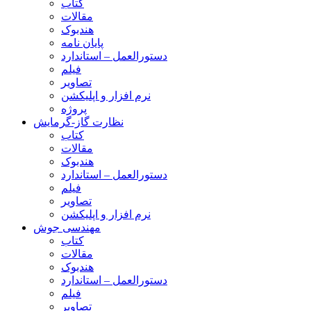
کتاب
مقالات
هندبوک
پایان نامه
دستورالعمل – استاندارد
فیلم
تصاویر
نرم افزار و اپلیکشن
پروژه
نظارت گاز-گرمایش
کتاب
مقالات
هندبوک
دستورالعمل – استاندارد
فیلم
تصاویر
نرم افزار و اپلیکشن
مهندسی جوش
کتاب
مقالات
هندبوک
دستورالعمل – استاندارد
فیلم
تصاویر