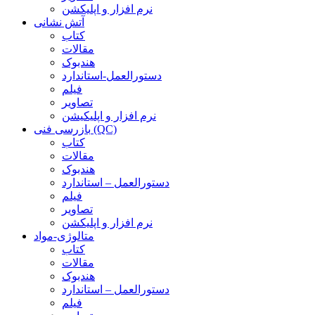
نرم افزار و اپلیکشن
آتش نشانی
کتاب
مقالات
هندبوک
دستورالعمل-استاندارد
فیلم
تصاویر
نرم افزار و اپلیکیشن
بازرسی فنی (QC)
کتاب
مقالات
هندبوک
دستورالعمل – استاندارد
فیلم
تصاویر
نرم افزار و اپلیکشن
متالوژی-مواد
کتاب
مقالات
هندبوک
دستورالعمل – استاندارد
فیلم