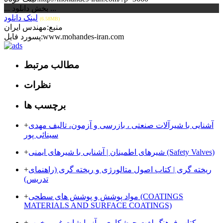
... بخش دانلود ...
لینک دانلود
(6.58MB)
منبع:مهندس ایران
پسورد فایل:www.mohandes-iran.com
مطالب مرتبط
نظرات
برچسب ها
آشنایی با شیرآلات صنعتی ، بازرسی و آزمون، تالیف مهدی
+
سینائی پور
شیرهای اطمینان |‌ آشنایی با شیرهای ایمنی (Safety Valves)
+
ریخته گری | کتاب اصول متالورژی و ریخته گری (راهنمای
+
تدریس)
مواد پوشش و پوشش های سطحی (COATINGS
+
MATERIALS AND SURFACE COATINGS)
کتاب فرهنگ لغت جوشکاری و آزمایشات غیر مخرب
+