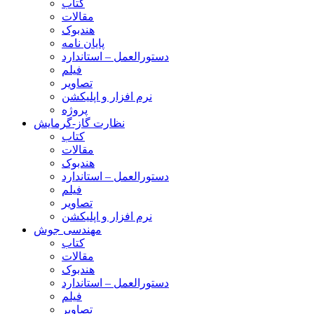
کتاب
مقالات
هندبوک
پایان نامه
دستورالعمل – استاندارد
فیلم
تصاویر
نرم افزار و اپلیکشن
پروژه
نظارت گاز-گرمایش
کتاب
مقالات
هندبوک
دستورالعمل – استاندارد
فیلم
تصاویر
نرم افزار و اپلیکشن
مهندسی جوش
کتاب
مقالات
هندبوک
دستورالعمل – استاندارد
فیلم
تصاویر