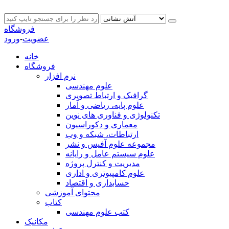
فروشگاه
عضویت
-
ورود
خانه
فروشگاه
نرم افزار
علوم مهندسی
گرافیک و ارتباط تصویری
علوم پایه، ریاضی و آمار
تکنولوژی و فناوری های نوین
معماری و دکوراسیون
ارتباطات، شبکه و وب
مجموعه علوم آفیس و نشر
علوم سیستم عامل و رایانه
مدیریت و کنترل پروژه
علوم کامپیوتری و اداری
حسابداری و اقتصاد
محتوای آموزشی
کتاب
کتب علوم مهندسی
مکانیک