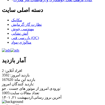
دسته اصلی سایت
مکانیک
نظارت گاز-گرمایش
مهندسی جوش
آتش نشانی
بازرسی فنی (QC)
متالوژی-مواد
آمار بازدید
افراد آنلاین: 2
بازدید امروز: 3592
بازدید این ماه: 167620
بازدید کنندگان امروز:
ورودی امروز از موتور های جست . جو:
تعداد مقالات سایت:1005
آخرین بروز رسانی:اردیبهشت ۲۱, ۱۴۰۱