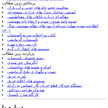
پرچالش ترین مطالب
محاسبه حجم چاه های جذبی و آب باران
انمیشن ساختار مبدل های حرارتی صفحه ای
مقاله ای درباره یاتاقان های مغناطیسی
شیوه نامه صدور، تمدید و ارتقاء پایه مهندسی
اطلاعیه تمدید مهلت ثبت‌نام آزمون‌های نظام مهندسی سال
۱۴۰۱
کتاب مراجعات سریع تأسیسات
تأسیسات گرمایشی
بازرسی پیچ و مهره
سیستم های انتقال آب گرم
پربازدید ترین مطالب
رشته تحصیلی تاسیسات
آبگرمکن خورشیدی
اتوکد و نقشه های ساختمانی
نصب و نگهداری پکیج گرمایشی
تئوری حریق
سیستم های اعلام حریق
دستگاه خودکار قطع جریان گاز حساس به زلزله
هندبوک طراحی دودکش
کارگاه شارژ کپسول
درباره ما