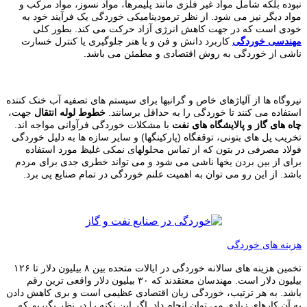
نبوده بلکه شامل مواد غیر فلزی مانند پلیمرها، مواد نسوز، مواد مرکب و
مواد دیگر نیز می شود. از نظر ترمودینامیکی خوردگی یک فرآیند خود به
خودی است که در جهت کاهش انرژی آزاد حرکت می کند. بطور کلی
مهندسی خوردگی
کاربرد دانش و فن و یا هنر جلوگیری یا کنترل خسارت
ناشی از خوردگی به روش اقتصادی و مطمئن می باشد.
نیروگاه ها از آلیاژهای خاص و گرانبها برای سیستم های تصفیه آب خنک کننده
استفاده می کنند تا خوردگی را به حداقل برسانند.
خطوط لوله انتقال
جهت،
چاه های گاز و پالایشگاه های نفت
با مشکلات خوردگی فرآوانی مواجه اند.
تخریب پل های بتونی، توقفگاه (پارکینگها) و سایر سازه ها به دلیل خوردگی
فولاد مصرفی در بتون که از تماس محلولهای نمکی غلیظ مورد استفاده
برای از بین بردن یخها ناشی می شود و می تواند خطری جدی برای مردم
باشد. از این رو می توان به اهمیت علنم خوردگی در تمام صنایع پی برد.
هزینه های خوردگی
تخمین هزینه های سالانه خوردگی در ایالات متحده بین ۸ بیلیون دلار تا ۱۲۶
بیلیون دلار است. مهندسان معتقدند که ۳۰ بیلیون دلار واقعی ترین رقم
باشد. به هر ترتیب، خوردگی زیان اقتصادی عظیمی است و بری کاهش دادن
به آن کارهای زیادی می توان انجام داد. اگر این نکته را در نظر بگیریم که