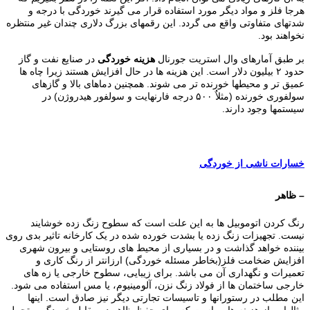
هرجا فلز و مواد دیگر مورد استفاده قرار می گیرند خوردگی با درجه و
شدتهای متفاوتی واقع می گردد. این رقمهای بزرگ دلاری چندان غیر منتظره
نخواهند بود.
بر طبق آمارهای وال استریت جورنال
هزینه خوردگی
در صنایع نفت و گاز
حدود ۲ بیلیون دلار است. این هزینه ها در حال افزایش هستند زیرا چاه ها
عمیق تر و محیطها خورنده تر می شوند. همچنین دماهای بالا و گازهای
سولفوری خورنده (مثلاٌ ۵۰۰ درجه فارنهایت و سولفور هیدروژن) در
سیستمها وجود دارند.
خسارات ناشی از خوردگی
– ظاهر
رنگ کردن اتوموبیل ها به این علت است که سطوح زنگ زده خوشایند
نیست. تجهیزات زنگ زده یا بشدت خورده شده در یک کارخانه تاثیر بدی روی
بیننده خواهد گذاشت و در بسیاری از محیط های روستایی و بیرون شهری
افزایش ضخامت فلز(بخاطر مسئله خوردگی) ارزانتر از رنگ کاری و
تعمیرات و نگهداری آن می باشد. برای زیبایی، سطوح خارجی یا زه های
خارجی ساختمان ها از فولاد زنگ نزن، آلومینیوم، یا مس استفاده می شود.
این مطلب در رستورانها و تاسیسات تجارتی دیگر نیز صادق است. اینها