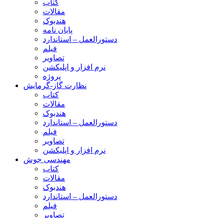
کتاب
مقالات
هندبوک
پایان نامه
دستورالعمل – استاندارد
فیلم
تصاویر
نرم افزار و اپلیکشن
پروژه
نظارت گاز-گرمایش
کتاب
مقالات
هندبوک
دستورالعمل – استاندارد
فیلم
تصاویر
نرم افزار و اپلیکشن
مهندسی جوش
کتاب
مقالات
هندبوک
دستورالعمل – استاندارد
فیلم
تصاویر