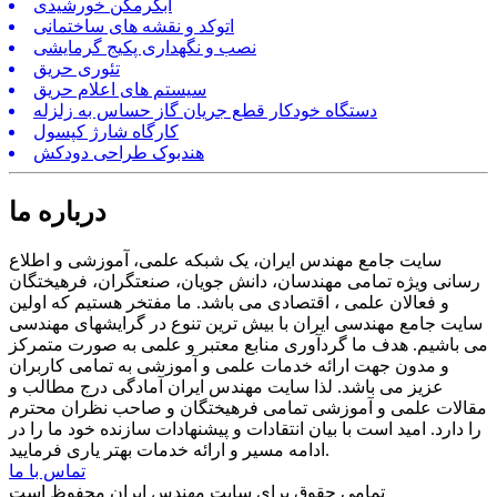
آبگرمکن خورشیدی
اتوکد و نقشه های ساختمانی
نصب و نگهداری پکیج گرمایشی
تئوری حریق
سیستم های اعلام حریق
دستگاه خودکار قطع جریان گاز حساس به زلزله
کارگاه شارژ کپسول
هندبوک طراحی دودکش
درباره ما
سایت جامع مهندس ایران، یک شبکه علمی، آموزشی و اطلاع
رسانی ویژه تمامی مهندسان، دانش جویان، صنعتگران، فرهیختگان
و فعالان علمی ، اقتصادی می باشد. ما مفتخر هستیم که اولین
سایت جامع مهندسی ایران با بیش ترین تنوع در گرایشهای مهندسی
می باشیم. هدف ما گردآوری منابع معتبر و علمی به صورت متمرکز
و مدون جهت ارائه خدمات علمی و آموزشی به تمامی کاربران
عزیز می باشد. لذا سایت مهندس ایران آمادگی درج مطالب و
مقالات علمی و آموزشی تمامی فرهیختگان و صاحب نظران محترم
را دارد. امید است با بیان انتقادات و پیشنهادات سازنده خود ما را در
ادامه مسیر و ارائه خدمات بهتر یاری فرمایید.
تماس با ما
تمامی حقوق برای سایت مهندس ایران محفوظ است