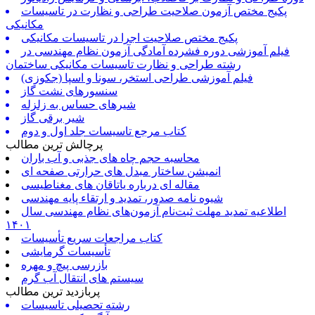
پکیج مختص آزمون صلاحیت طراحی و نظارت در تاسیسات
مکانیکی
پکیج مختص صلاحیت اجرا در تاسیسات مکانیکی
فیلم آموزشی دوره فشرده آمادگی آزمون نظام مهندسی در
رشته طراحی و نظارت تاسیسات مکانیکی ساختمان
فیلم آموزشی طراحی استخر، سونا و اسپا (جکوزی)
سنسورهای نشت گاز
شیرهای حساس به زلزله
شیر برقی گاز
کتاب مرجع تاسیسات جلد اول و دوم
پرچالش ترین مطالب
محاسبه حجم چاه های جذبی و آب باران
انمیشن ساختار مبدل های حرارتی صفحه ای
مقاله ای درباره یاتاقان های مغناطیسی
شیوه نامه صدور، تمدید و ارتقاء پایه مهندسی
اطلاعیه تمدید مهلت ثبت‌نام آزمون‌های نظام مهندسی سال
۱۴۰۱
کتاب مراجعات سریع تأسیسات
تأسیسات گرمایشی
بازرسی پیچ و مهره
سیستم های انتقال آب گرم
پربازدید ترین مطالب
رشته تحصیلی تاسیسات