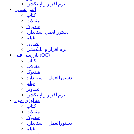
نرم افزار و اپلیکشن
آتش نشانی
کتاب
مقالات
هندبوک
دستورالعمل-استاندارد
فیلم
تصاویر
نرم افزار و اپلیکیشن
بازرسی فنی (QC)
کتاب
مقالات
هندبوک
دستورالعمل – استاندارد
فیلم
تصاویر
نرم افزار و اپلیکشن
متالوژی-مواد
کتاب
مقالات
هندبوک
دستورالعمل – استاندارد
فیلم