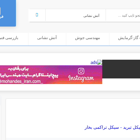
فر
گاز-گرمایش
مهندسی جوش
آتش نشانی
بازرسی فنی (C