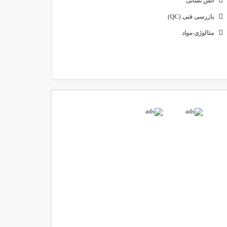
آتش نشانی
بازرسی فنی (QC)
متالوژی-مواد