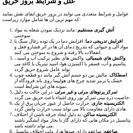
علل و شرایط بروز حریق
عوامل و شرایط متعددی می توانند در بروز حریق ایفای نقش نمایند
که مهم ترین آن ها شامل موارد زیراست:
آتش گیری مستقیم
: مانند نزدیک نمودن شعله به مواد
سوختنی
افزایش تدریجی دما
: افزایش دما در یک توده زغال سنگ یا
مواد آلی و حیوانی که بتدریج دمای آن ها در اثر فشارو فعل و
انفعالات بالا رفته و شروع به سوختن می کنند.
واکنش های شیمیائی
: واکنش های نظیر ترکیب آب و اسید ،
پتاسیم و آب، فسفر با اکسیژن هوا، اسید نیتریک با کاغذ می
تواند عامل شروع حریق گردد.
اصطکاک
: مالش بین دو جسم آتش گیر مانند دو قطعه چوب
خشک یا ترمز شدید چرخ های هواپیما روی باند فرودگاه از
نمونه های این شرایط است.
تمرکز پرتوهای مرئی و غیر مرئی
: در این حالت به دلیل
خاصیت ذره بینی تمرکز نور روی اشیاء باعث حریق می گردد.
الکتریسیته جاری
: حرارت حاصل از عبور جریان برق از یک
هادی دارای مقاومت بالا می تواند سبب حرارت وآتش گردد.
الکتریسیته ساکن
: به دلیل ایجاد جرقه ناشی از اختلاف
پتانسیل در مکان هایی که دارای گاز یا بخار مواد آتشگیر باشند
می تواند داشته باشد.
صاعقه
: صاعقه دارای صدها هزار ولت اختلاف پتانسیل