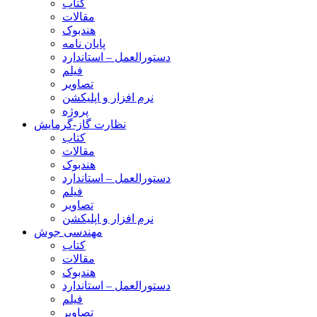
کتاب
مقالات
هندبوک
پایان نامه
دستورالعمل – استاندارد
فیلم
تصاویر
نرم افزار و اپلیکشن
پروژه
نظارت گاز-گرمایش
کتاب
مقالات
هندبوک
دستورالعمل – استاندارد
فیلم
تصاویر
نرم افزار و اپلیکشن
مهندسی جوش
کتاب
مقالات
هندبوک
دستورالعمل – استاندارد
فیلم
تصاویر