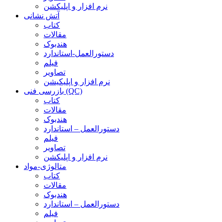
نرم افزار و اپلیکشن
آتش نشانی
کتاب
مقالات
هندبوک
دستورالعمل-استاندارد
فیلم
تصاویر
نرم افزار و اپلیکیشن
بازرسی فنی (QC)
کتاب
مقالات
هندبوک
دستورالعمل – استاندارد
فیلم
تصاویر
نرم افزار و اپلیکشن
متالوژی-مواد
کتاب
مقالات
هندبوک
دستورالعمل – استاندارد
فیلم