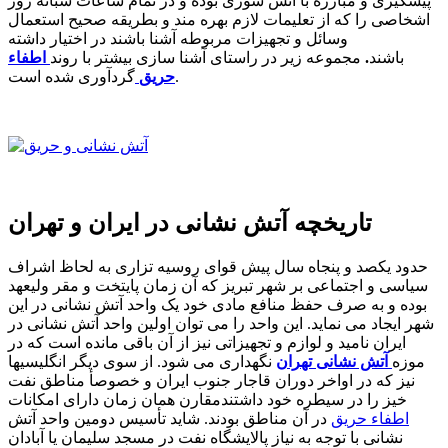
پیشگیری و مبارزه با آتش سوزی بوده و در تمام ساعات شبانه روز
اشخاصی را که از تعلیمات لازم بهره مند و بطریقه صحیح استعمال
وسائل و تجهیزات مربوطه آشنا باشند در اختیار داشته
باشند
.
مجموعه زیر در راستای آشنا سازی بیشتر با روند
اطفاء
گردآوری شده است.
حریق
تاریخچه آتش نشانی در ایران و تهران
حدود یکصد و پنجاه سال پیش قوای روسیه تزاری به لحاظ اشراف
سیاسی و اجتماعی بر شهر تبریز که آن زمان پایتخت و مقر ولیعهد
بوده و به صرف حفظ منافع مادی خود یک واحد آتش نشانی در این
شهر ایجاد می نماید. این واحد را می توان اولین واحد آتش نشانی در
ایران نامید و لوازم و تجهیزاتی نیز از آن باقی مانده است که در
موزه
آتش نشانی تهران
نگهداری می شود. از سوی دیگر انگلیسیها
نیز که در اواخر دوران قاجار جنوب ایران و خصوصأ مناطق نفت
خیز را در سیطره خود داشتندمقارن همان زمان دارای امکانات
اطفاء حریق
در آن مناطق بودند. شاید تأسیس دومین واحد آتش
نشانی با توجه به نیاز پالایشگاه نفت در مسجد سلیمان یا آبادان