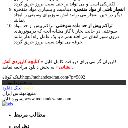
الکتریکی است و می تواند براحتی سبب بروز حریق گردد.
انفجار ناشی از مواد منفجره
: دینامیت و بسیاری مواد منفجره
دیگر در حین انفجار می توانند آتش سوزیهای وسیعی را ایجاد
نمایند.
تراکم بیش از حد ماده سوختنی
: تراکم بیش از حد مواد
سوختنی در حالت بخار یا گاز مشابه آنچه که درموتورهای
درون سوز اتفاق می افتد همراه با یک عامل راه انداز مانند
جرقه می تواند سبب بروز حریق گردد.
کاربران گرامی برای دریافت کامل فایل «
کتابچه کاربردی آتش
» به بخش دانلود مراجعه نمایید…
نشانی
لینک کوتاه:http://mohandes-iran.com/?p=5892
... بخش دانلود ...
لینک دانلود
(1.60MB)
منبع:مهندس ایران
پسورد فایل:www.mohandes-iran.com
مطالب مرتبط
نظرات