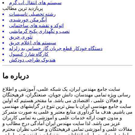
سیستم های انتقال آب گرم
پربازدید ترین مطالب
رشته تحصیلی تاسیسات
آبگرمکن خورشیدی
اتوکد و نقشه های ساختمانی
نصب و نگهداری پکیج گرمایشی
تئوری حریق
سیستم های اعلام حریق
دستگاه خودکار قطع جریان گاز حساس به زلزله
کارگاه شارژ کپسول
هندبوک طراحی دودکش
درباره ما
سایت جامع مهندس ایران، یک شبکه علمی، آموزشی و اطلاع
رسانی ویژه تمامی مهندسان، دانش جویان، صنعتگران، فرهیختگان
و فعالان علمی ، اقتصادی می باشد. ما مفتخر هستیم که اولین
سایت جامع مهندسی ایران با بیش ترین تنوع در گرایشهای مهندسی
می باشیم. هدف ما گردآوری منابع معتبر و علمی به صورت متمرکز
و مدون جهت ارائه خدمات علمی و آموزشی به تمامی کاربران
عزیز می باشد. لذا سایت مهندس ایران آمادگی درج مطالب و
مقالات علمی و آموزشی تمامی فرهیختگان و صاحب نظران محترم
را دارد. امید است با بیان انتقادات و پیشنهادات سازنده خود ما را در