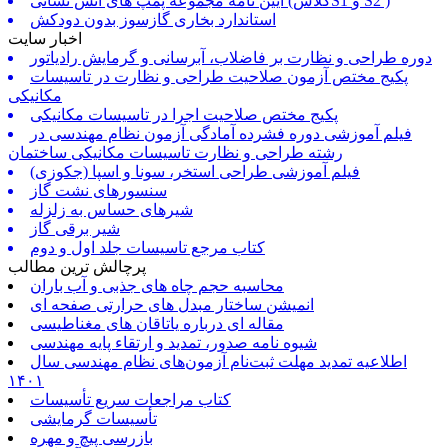
آیین نامه مجموعه پمپ های آتش نشانی (کلاسS1 و S2 )
استاندارد بخاری گازسوز بدون دودکش
اخبار سایت
دوره طراحی و نظارت بر فاضلاب، آبرسانی و گرمایش رادیاتور
پکیج مختص آزمون صلاحیت طراحی و نظارت در تاسیسات
مکانیکی
پکیج مختص صلاحیت اجرا در تاسیسات مکانیکی
فیلم آموزشی دوره فشرده آمادگی آزمون نظام مهندسی در
رشته طراحی و نظارت تاسیسات مکانیکی ساختمان
فیلم آموزشی طراحی استخر، سونا و اسپا (جکوزی)
سنسورهای نشت گاز
شیرهای حساس به زلزله
شیر برقی گاز
کتاب مرجع تاسیسات جلد اول و دوم
پرچالش ترین مطالب
محاسبه حجم چاه های جذبی و آب باران
انمیشن ساختار مبدل های حرارتی صفحه ای
مقاله ای درباره یاتاقان های مغناطیسی
شیوه نامه صدور، تمدید و ارتقاء پایه مهندسی
اطلاعیه تمدید مهلت ثبت‌نام آزمون‌های نظام مهندسی سال
۱۴۰۱
کتاب مراجعات سریع تأسیسات
تأسیسات گرمایشی
بازرسی پیچ و مهره