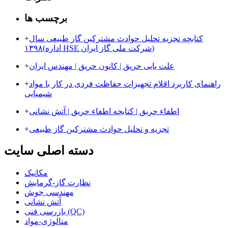
برچسب ها
کتابچه تجزیه تحلیل حوادث مشترکین گاز طبیعی سال
+
۱۳۹۸(اداره HSE شرکت ملی گاز ایران)
علت یابی حریق | کانون حریق | مهندس ایران
+
راهنمای کاربرد اقلام تجهیزات حفاظت فردی در کار با مواد
+
شیمیایی
اطفاء حریق |‌ ﮐﺘﺎﺑﭽﻪ اﻃﻔﺎء ﺣﺮﯾﻖ | آتش نشانی
+
تجزیه و تحلیل حوادث مشترکین گاز طبیعی
+
دسته اصلی سایت
مکانیک
نظارت گاز-گرمایش
مهندسی جوش
آتش نشانی
بازرسی فنی (QC)
متالوژی-مواد