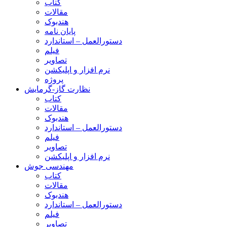
کتاب
مقالات
هندبوک
پایان نامه
دستورالعمل – استاندارد
فیلم
تصاویر
نرم افزار و اپلیکشن
پروژه
نظارت گاز-گرمایش
کتاب
مقالات
هندبوک
دستورالعمل – استاندارد
فیلم
تصاویر
نرم افزار و اپلیکشن
مهندسی جوش
کتاب
مقالات
هندبوک
دستورالعمل – استاندارد
فیلم
تصاویر