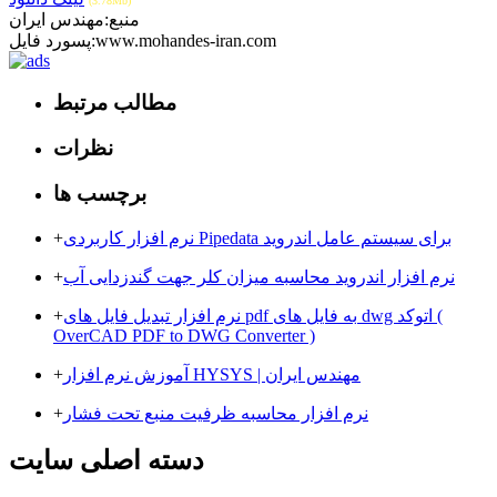
(3.78Mb)
منبع:مهندس ایران
پسورد فایل:www.mohandes-iran.com
مطالب مرتبط
نظرات
برچسب ها
نرم افزار کاربردی Pipedata برای سیستم عامل اندروید
+
نرم افزار اندروید محاسبه میزان کلر جهت گندزدایی آب
+
نرم افزار تبدیل فایل های pdf به فایل های dwg اتوکد (
+
OverCAD PDF to DWG Converter )
آموزش نرم افزار HYSYS | مهندس ایران
+
نرم ‌افزار محاسبه ظرفیت منبع تحت فشار
+
دسته اصلی سایت