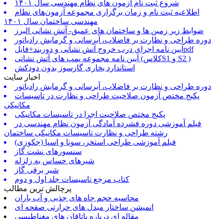
شروع ثبت نام آزمون های نظام مهندسی سال ۱۴۰۱
اطلاعیه ثبت نام و زمان برگزاری مجموعه آزمون‌های نظام
مهندسی ساختمان سال ۱۴۰۱
ضوابط زیر زمین ها و ساختمان های عمیق- آتش نشانی البرز
دوره طراحی و نظارت بر فاضلاب، آبرسانی و گرمایش رادیاتور
آیین نامه اجرای درب خروج آتش نشانی و دوربند+فایلpdf
آیین نامه مجموعه پمپ های آتش نشانی (کلاسS1 و S2 )
استاندارد بخاری گازسوز بدون دودکش
اخبار سایت
دوره طراحی و نظارت بر فاضلاب، آبرسانی و گرمایش رادیاتور
پکیج مختص آزمون صلاحیت طراحی و نظارت در تاسیسات
مکانیکی
پکیج مختص صلاحیت اجرا در تاسیسات مکانیکی
فیلم آموزشی دوره فشرده آمادگی آزمون نظام مهندسی در
رشته طراحی و نظارت تاسیسات مکانیکی ساختمان
فیلم آموزشی طراحی استخر، سونا و اسپا (جکوزی)
سنسورهای نشت گاز
شیرهای حساس به زلزله
شیر برقی گاز
کتاب مرجع تاسیسات جلد اول و دوم
پرچالش ترین مطالب
محاسبه حجم چاه های جذبی و آب باران
انمیشن ساختار مبدل های حرارتی صفحه ای
مقاله ای درباره یاتاقان های مغناطیسی