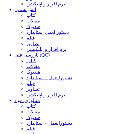
نرم افزار و اپلیکشن
آتش نشانی
کتاب
مقالات
هندبوک
دستورالعمل-استاندارد
فیلم
تصاویر
نرم افزار و اپلیکیشن
بازرسی فنی (QC)
کتاب
مقالات
هندبوک
دستورالعمل – استاندارد
فیلم
تصاویر
نرم افزار و اپلیکشن
متالوژی-مواد
کتاب
مقالات
هندبوک
دستورالعمل – استاندارد
فیلم