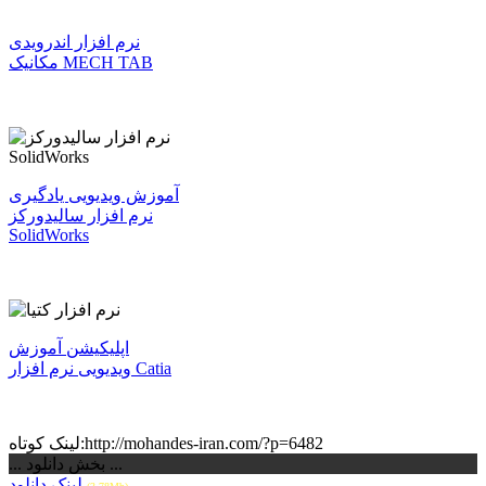
نرم افزار اندرویدی
مکانیک MECH TAB
آموزش ویدیویی یادگیری
نرم افزار سالیدورکز
SolidWorks
اپلیکیشن آموزش
ویدیویی نرم افزار Catia
لینک کوتاه:http://mohandes-iran.com/?p=6482
... بخش دانلود ...
لینک دانلود