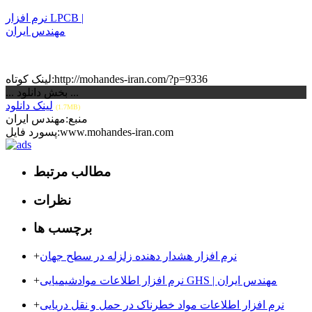
نرم افزار LPCB |
مهندس ایران
لینک کوتاه:http://mohandes-iran.com/?p=9336
... بخش دانلود ...
لینک دانلود
(1.7MB)
منبع:مهندس ایران
پسورد فایل:www.mohandes-iran.com
مطالب مرتبط
نظرات
برچسب ها
نرم افزار هشدار دهنده زلزله در سطح جهان
+
نرم افزار اطلاعات موادشیمیایی GHS | مهندس ایران
+
نرم افزار اطلاعات مواد خطرناک در حمل و نقل دریایی
+