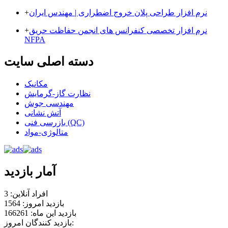
نرم افزار طراحی پلان خروج اضطراری | مهندس ایران
+
نرم افزار تخصصی کنفرانس های انجمن حفاظت حریق
+
NFPA
دسته اصلی سایت
مکانیک
نظارت گاز-گرمایش
مهندسی جوش
آتش نشانی
بازرسی فنی (QC)
متالوژی-مواد
آمار بازدید
افراد آنلاین: 3
بازدید امروز: 1564
بازدید این ماه: 166261
بازدید کنندگان امروز: