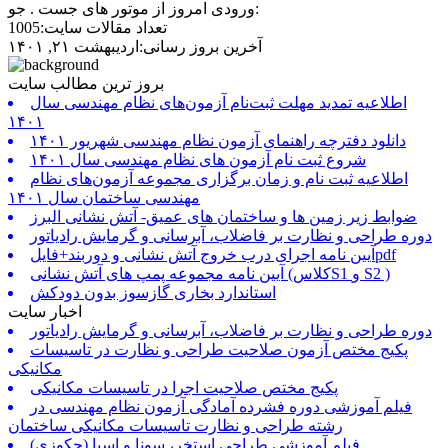
ورودی امروز از موتور های جست . جو:
تعداد مقالات سایت:1005
آخرین بروز رسانی:اردیبهشت ۲۱, ۱۴۰۱
بروز ترین مطالب سایت
اطلاعیه تمدید مهلت ثبت‌نام آزمون‌های نظام مهندسی سال
۱۴۰۱
دانلود دفترچه راهنمای آزمون نظام مهندسی شهریور ۱۴۰۱
شروع ثبت نام آزمون های نظام مهندسی سال ۱۴۰۱
اطلاعیه ثبت نام و زمان برگزاری مجموعه آزمون‌های نظام
مهندسی ساختمان سال ۱۴۰۱
ضوابط زیر زمین ها و ساختمان های عمیق- آتش نشانی البرز
دوره طراحی و نظارت بر فاضلاب، آبرسانی و گرمایش رادیاتور
آیین نامه اجرای درب خروج آتش نشانی و دوربند+فایلpdf
آیین نامه مجموعه پمپ های آتش نشانی (کلاسS1 و S2 )
استاندارد بخاری گازسوز بدون دودکش
اخبار سایت
دوره طراحی و نظارت بر فاضلاب، آبرسانی و گرمایش رادیاتور
پکیج مختص آزمون صلاحیت طراحی و نظارت در تاسیسات
مکانیکی
پکیج مختص صلاحیت اجرا در تاسیسات مکانیکی
فیلم آموزشی دوره فشرده آمادگی آزمون نظام مهندسی در
رشته طراحی و نظارت تاسیسات مکانیکی ساختمان
فیلم آموزشی طراحی استخر، سونا و اسپا (جکوزی)