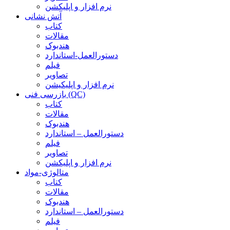
نرم افزار و اپلیکشن
آتش نشانی
کتاب
مقالات
هندبوک
دستورالعمل-استاندارد
فیلم
تصاویر
نرم افزار و اپلیکیشن
بازرسی فنی (QC)
کتاب
مقالات
هندبوک
دستورالعمل – استاندارد
فیلم
تصاویر
نرم افزار و اپلیکشن
متالوژی-مواد
کتاب
مقالات
هندبوک
دستورالعمل – استاندارد
فیلم