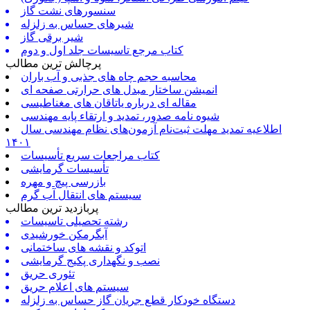
سنسورهای نشت گاز
شیرهای حساس به زلزله
شیر برقی گاز
کتاب مرجع تاسیسات جلد اول و دوم
پرچالش ترین مطالب
محاسبه حجم چاه های جذبی و آب باران
انمیشن ساختار مبدل های حرارتی صفحه ای
مقاله ای درباره یاتاقان های مغناطیسی
شیوه نامه صدور، تمدید و ارتقاء پایه مهندسی
اطلاعیه تمدید مهلت ثبت‌نام آزمون‌های نظام مهندسی سال
۱۴۰۱
کتاب مراجعات سریع تأسیسات
تأسیسات گرمایشی
بازرسی پیچ و مهره
سیستم های انتقال آب گرم
پربازدید ترین مطالب
رشته تحصیلی تاسیسات
آبگرمکن خورشیدی
اتوکد و نقشه های ساختمانی
نصب و نگهداری پکیج گرمایشی
تئوری حریق
سیستم های اعلام حریق
دستگاه خودکار قطع جریان گاز حساس به زلزله