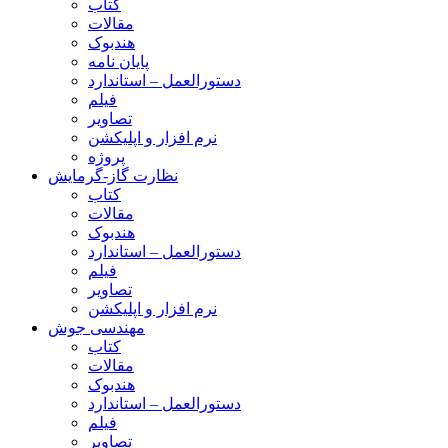
کتاب
مقالات
هندبوک
پایان نامه
دستورالعمل – استاندارد
فیلم
تصاویر
نرم افزار و اپلیکشن
پروژه
نظارت گاز-گرمایش
کتاب
مقالات
هندبوک
دستورالعمل – استاندارد
فیلم
تصاویر
نرم افزار و اپلیکشن
مهندسی جوش
کتاب
مقالات
هندبوک
دستورالعمل – استاندارد
فیلم
تصاویر