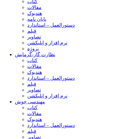
کتاب
مقالات
هندبوک
پایان نامه
دستورالعمل – استاندارد
فیلم
تصاویر
نرم افزار و اپلیکشن
پروژه
نظارت گاز-گرمایش
کتاب
مقالات
هندبوک
دستورالعمل – استاندارد
فیلم
تصاویر
نرم افزار و اپلیکشن
مهندسی جوش
کتاب
مقالات
هندبوک
دستورالعمل – استاندارد
فیلم
تصاویر