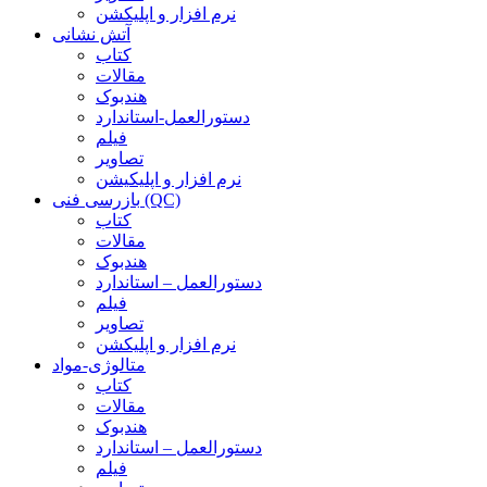
نرم افزار و اپلیکشن
آتش نشانی
کتاب
مقالات
هندبوک
دستورالعمل-استاندارد
فیلم
تصاویر
نرم افزار و اپلیکیشن
بازرسی فنی (QC)
کتاب
مقالات
هندبوک
دستورالعمل – استاندارد
فیلم
تصاویر
نرم افزار و اپلیکشن
متالوژی-مواد
کتاب
مقالات
هندبوک
دستورالعمل – استاندارد
فیلم