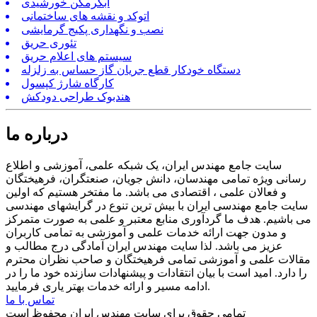
آبگرمکن خورشیدی
اتوکد و نقشه های ساختمانی
نصب و نگهداری پکیج گرمایشی
تئوری حریق
سیستم های اعلام حریق
دستگاه خودکار قطع جریان گاز حساس به زلزله
کارگاه شارژ کپسول
هندبوک طراحی دودکش
درباره ما
سایت جامع مهندس ایران، یک شبکه علمی، آموزشی و اطلاع
رسانی ویژه تمامی مهندسان، دانش جویان، صنعتگران، فرهیختگان
و فعالان علمی ، اقتصادی می باشد. ما مفتخر هستیم که اولین
سایت جامع مهندسی ایران با بیش ترین تنوع در گرایشهای مهندسی
می باشیم. هدف ما گردآوری منابع معتبر و علمی به صورت متمرکز
و مدون جهت ارائه خدمات علمی و آموزشی به تمامی کاربران
عزیز می باشد. لذا سایت مهندس ایران آمادگی درج مطالب و
مقالات علمی و آموزشی تمامی فرهیختگان و صاحب نظران محترم
را دارد. امید است با بیان انتقادات و پیشنهادات سازنده خود ما را در
ادامه مسیر و ارائه خدمات بهتر یاری فرمایید.
تماس با ما
تمامی حقوق برای سایت مهندس ایران محفوظ است