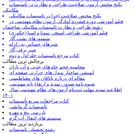
پکیج مختص آزمون صلاحیت طراحی و نظارت در تاسیسات
مکانیکی
پکیج مختص صلاحیت اجرا در تاسیسات مکانیکی
فیلم آموزشی دوره فشرده آمادگی آزمون نظام مهندسی در
رشته طراحی و نظارت تاسیسات مکانیکی ساختمان
فیلم آموزشی طراحی استخر، سونا و اسپا (جکوزی)
سنسورهای نشت گاز
شیرهای حساس به زلزله
شیر برقی گاز
کتاب مرجع تاسیسات جلد اول و دوم
پرچالش ترین مطالب
محاسبه حجم چاه های جذبی و آب باران
انمیشن ساختار مبدل های حرارتی صفحه ای
مقاله ای درباره یاتاقان های مغناطیسی
شیوه نامه صدور، تمدید و ارتقاء پایه مهندسی
اطلاعیه تمدید مهلت ثبت‌نام آزمون‌های نظام مهندسی سال
۱۴۰۱
کتاب مراجعات سریع تأسیسات
تأسیسات گرمایشی
بازرسی پیچ و مهره
سیستم های انتقال آب گرم
پربازدید ترین مطالب
رشته تحصیلی تاسیسات