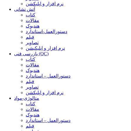
نرم افزار و اپلیکشن
آتش نشانی
کتاب
مقالات
هندبوک
دستورالعمل-استاندارد
فیلم
تصاویر
نرم افزار و اپلیکیشن
بازرسی فنی (QC)
کتاب
مقالات
هندبوک
دستورالعمل – استاندارد
فیلم
تصاویر
نرم افزار و اپلیکشن
متالوژی-مواد
کتاب
مقالات
هندبوک
دستورالعمل – استاندارد
فیلم