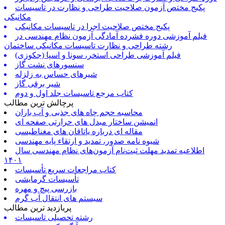
پکیج مختص آزمون صلاحیت طراحی و نظارت در تاسیسات
مکانیکی
پکیج مختص صلاحیت اجرا در تاسیسات مکانیکی
فیلم آموزشی دوره فشرده آمادگی آزمون نظام مهندسی در
رشته طراحی و نظارت تاسیسات مکانیکی ساختمان
فیلم آموزشی طراحی استخر، سونا و اسپا (جکوزی)
سنسورهای نشت گاز
شیرهای حساس به زلزله
شیر برقی گاز
کتاب مرجع تاسیسات جلد اول و دوم
پرچالش ترین مطالب
محاسبه حجم چاه های جذبی و آب باران
انمیشن ساختار مبدل های حرارتی صفحه ای
مقاله ای درباره یاتاقان های مغناطیسی
شیوه نامه صدور، تمدید و ارتقاء پایه مهندسی
اطلاعیه تمدید مهلت ثبت‌نام آزمون‌های نظام مهندسی سال
۱۴۰۱
کتاب مراجعات سریع تأسیسات
تأسیسات گرمایشی
بازرسی پیچ و مهره
سیستم های انتقال آب گرم
پربازدید ترین مطالب
رشته تحصیلی تاسیسات