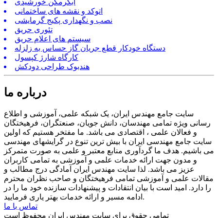
آبگرمکن خورشیدی
اتوکد و نقشه های ساختمانی
نصب و نگهداری پکیج گرمایشی
تئوری حریق
سیستم های اعلام حریق
دستگاه خودکار قطع جریان گاز حساس به زلزله
کارگاه شارژ کپسول
هندبوک طراحی دودکش
درباره ما
سایت جامع مهندس ایران، یک شبکه علمی، آموزشی و اطلاع
رسانی ویژه تمامی مهندسان، دانش جویان، صنعتگران، فرهیختگان
و فعالان علمی ، اقتصادی می باشد. ما مفتخر هستیم که اولین
سایت جامع مهندسی ایران با بیش ترین تنوع در گرایشهای مهندسی
می باشیم. هدف ما گردآوری منابع معتبر و علمی به صورت متمرکز
و مدون جهت ارائه خدمات علمی و آموزشی به تمامی کاربران
عزیز می باشد. لذا سایت مهندس ایران آمادگی درج مطالب و
مقالات علمی و آموزشی تمامی فرهیختگان و صاحب نظران محترم
را دارد. امید است با بیان انتقادات و پیشنهادات سازنده خود ما را در
ادامه مسیر و ارائه خدمات بهتر یاری فرمایید.
تماس با ما
تمامی حقوق برای سایت مهندس ایران محفوظ است