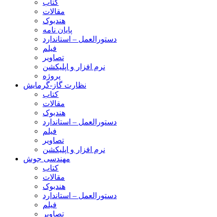
کتاب
مقالات
هندبوک
پایان نامه
دستورالعمل – استاندارد
فیلم
تصاویر
نرم افزار و اپلیکشن
پروژه
نظارت گاز-گرمایش
کتاب
مقالات
هندبوک
دستورالعمل – استاندارد
فیلم
تصاویر
نرم افزار و اپلیکشن
مهندسی جوش
کتاب
مقالات
هندبوک
دستورالعمل – استاندارد
فیلم
تصاویر