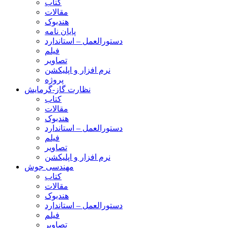
کتاب
مقالات
هندبوک
پایان نامه
دستورالعمل – استاندارد
فیلم
تصاویر
نرم افزار و اپلیکشن
پروژه
نظارت گاز-گرمایش
کتاب
مقالات
هندبوک
دستورالعمل – استاندارد
فیلم
تصاویر
نرم افزار و اپلیکشن
مهندسی جوش
کتاب
مقالات
هندبوک
دستورالعمل – استاندارد
فیلم
تصاویر