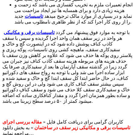
انجام تعمیرات ملزم به تخریب کفسازی می باشد که زحمت و
هزینه زیادی دارد و برای همسایه ها نیز ایجاد مزاحمت می
نماید و در بسیاری از موارد مالک ترجیح میدهد
تاسیسات
جدید
را از روی کار اجرا کند که از نظر ظاهری نامطلوب می باشد.
با توجه به موارد فوق پیشنهاد می گردد
تاسیسات برقی و مکانیکی
هر واحد در زیر سقف همان واحد اجرا گردیده و سپس با سقف
کاذب کناف پوشش داده شود که در اینصورت گچ و خاک و
سفیدکاری سقف، ماهیچه کشی روی تاسیسات، پوکه ریزی و
پلاستر روی پوکه ها حذف می شود که علاوه بر کاهش وزن سقف با
حذف هزینه های مربوطه هزینه سقف کاذب کناف نیز جبران می
گردد زیرا در گذشته سقف آپارتمان ها بعد از سفیدکاری صرفا یک
ابزار ساده اجرا می شد ولی با توجه به رواج سقف های دکوراتیو
کناف، در حال حاضر ابتدا کل سقف ابتدا گچ و خاک و سفید شده و
سپس بیشتر سقف کناف کاری می شود ولی در این روش گچ و
خاک و سفیدکاری سقف کلا حذف می شود و سقف کنافِ دکوراتیو
و ساده بطور همزمان اجرا گردد و مقدار کنافکاری ساده که اضافه
میشود کمتر از ۵۰ درصد سطح زیربنا می باشد.
کاربران گرامی برای دریافت کامل فایل «
مقاله بررسی اجرای
تاسیسات برقی و مکانیکی زیر سقف در ساختمان
» به بخش دانلود
مراجعه نمایید…