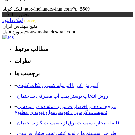
لینک کوتاه:http://mohandes-iran.com/?p=5509
... بخش دانلود ...
لینک دانلود
(1.36MB)
منبع:مهندس ایران
پسورد فایل:www.mohandes-iran.com
مطالب مرتبط
نظرات
برچسب ها
آموزش کار با اتو لوله کشی و نکات کلیدی
+
روش انتخاب بوستر پمپ آب مصرفی ساختمان
+
مرجع نمادها و اختصارات مورد استفاده در مهندسی
+
تاسیسات گرمایی ، تعویض هوا و تهویه ی مطبوع
فاصله مجاز تاسیسات برق از تاسیسات گاز ساختمان
+
طراحی سیستم های لوله کشی تحت فشار فرایندی
+