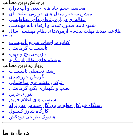
پرچالش ترین مطالب
محاسبه حجم چاه های جذبی و آب باران
انمیشن ساختار مبدل های حرارتی صفحه ای
مقاله ای درباره یاتاقان های مغناطیسی
شیوه نامه صدور، تمدید و ارتقاء پایه مهندسی
اطلاعیه تمدید مهلت ثبت‌نام آزمون‌های نظام مهندسی سال
۱۴۰۱
کتاب مراجعات سریع تأسیسات
تأسیسات گرمایشی
بازرسی پیچ و مهره
سیستم های انتقال آب گرم
پربازدید ترین مطالب
رشته تحصیلی تاسیسات
آبگرمکن خورشیدی
اتوکد و نقشه های ساختمانی
نصب و نگهداری پکیج گرمایشی
تئوری حریق
سیستم های اعلام حریق
دستگاه خودکار قطع جریان گاز حساس به زلزله
کارگاه شارژ کپسول
هندبوک طراحی دودکش
درباره ما