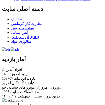
دسته اصلی سایت
مکانیک
نظارت گاز-گرمایش
مهندسی جوش
آتش نشانی
بازرسی فنی (QC)
متالوژی-مواد
آمار بازدید
افراد آنلاین: 2
بازدید امروز: 1436
بازدید این ماه: 163707
بازدید کنندگان امروز:
ورودی امروز از موتور های جست . جو:
تعداد مقالات سایت:1005
آخرین بروز رسانی:اردیبهشت ۲۱, ۱۴۰۱
بروز ترین مطالب سایت