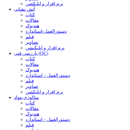
نرم افزار و اپلیکشن
آتش نشانی
کتاب
مقالات
هندبوک
دستورالعمل-استاندارد
فیلم
تصاویر
نرم افزار و اپلیکیشن
بازرسی فنی (QC)
کتاب
مقالات
هندبوک
دستورالعمل – استاندارد
فیلم
تصاویر
نرم افزار و اپلیکشن
متالوژی-مواد
کتاب
مقالات
هندبوک
دستورالعمل – استاندارد
فیلم