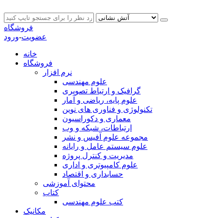
فروشگاه
عضویت
-
ورود
خانه
فروشگاه
نرم افزار
علوم مهندسی
گرافیک و ارتباط تصویری
علوم پایه، ریاضی و آمار
تکنولوژی و فناوری های نوین
معماری و دکوراسیون
ارتباطات، شبکه و وب
مجموعه علوم آفیس و نشر
علوم سیستم عامل و رایانه
مدیریت و کنترل پروژه
علوم کامپیوتری و اداری
حسابداری و اقتصاد
محتوای آموزشی
کتاب
کتب علوم مهندسی
مکانیک