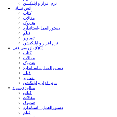
نرم افزار و اپلیکشن
آتش نشانی
کتاب
مقالات
هندبوک
دستورالعمل-استاندارد
فیلم
تصاویر
نرم افزار و اپلیکیشن
بازرسی فنی (QC)
کتاب
مقالات
هندبوک
دستورالعمل – استاندارد
فیلم
تصاویر
نرم افزار و اپلیکشن
متالوژی-مواد
کتاب
مقالات
هندبوک
دستورالعمل – استاندارد
فیلم