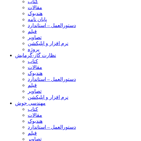
کتاب
مقالات
هندبوک
پایان نامه
دستورالعمل – استاندارد
فیلم
تصاویر
نرم افزار و اپلیکشن
پروژه
نظارت گاز-گرمایش
کتاب
مقالات
هندبوک
دستورالعمل – استاندارد
فیلم
تصاویر
نرم افزار و اپلیکشن
مهندسی جوش
کتاب
مقالات
هندبوک
دستورالعمل – استاندارد
فیلم
تصاویر