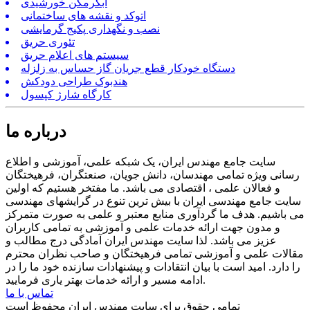
آبگرمکن خورشیدی
اتوکد و نقشه های ساختمانی
نصب و نگهداری پکیج گرمایشی
تئوری حریق
سیستم های اعلام حریق
دستگاه خودکار قطع جریان گاز حساس به زلزله
هندبوک طراحی دودکش
کارگاه شارژ کپسول
درباره ما
سایت جامع مهندس ایران، یک شبکه علمی، آموزشی و اطلاع
رسانی ویژه تمامی مهندسان، دانش جویان، صنعتگران، فرهیختگان
و فعالان علمی ، اقتصادی می باشد. ما مفتخر هستیم که اولین
سایت جامع مهندسی ایران با بیش ترین تنوع در گرایشهای مهندسی
می باشیم. هدف ما گردآوری منابع معتبر و علمی به صورت متمرکز
و مدون جهت ارائه خدمات علمی و آموزشی به تمامی کاربران
عزیز می باشد. لذا سایت مهندس ایران آمادگی درج مطالب و
مقالات علمی و آموزشی تمامی فرهیختگان و صاحب نظران محترم
را دارد. امید است با بیان انتقادات و پیشنهادات سازنده خود ما را در
ادامه مسیر و ارائه خدمات بهتر یاری فرمایید.
تماس با ما
تمامی حقوق برای سایت مهندس ایران محفوظ است