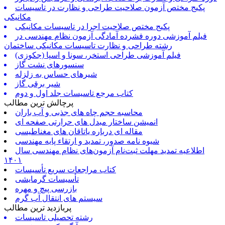
پکیج مختص آزمون صلاحیت طراحی و نظارت در تاسیسات
مکانیکی
پکیج مختص صلاحیت اجرا در تاسیسات مکانیکی
فیلم آموزشی دوره فشرده آمادگی آزمون نظام مهندسی در
رشته طراحی و نظارت تاسیسات مکانیکی ساختمان
فیلم آموزشی طراحی استخر، سونا و اسپا (جکوزی)
سنسورهای نشت گاز
شیرهای حساس به زلزله
شیر برقی گاز
کتاب مرجع تاسیسات جلد اول و دوم
پرچالش ترین مطالب
محاسبه حجم چاه های جذبی و آب باران
انمیشن ساختار مبدل های حرارتی صفحه ای
مقاله ای درباره یاتاقان های مغناطیسی
شیوه نامه صدور، تمدید و ارتقاء پایه مهندسی
اطلاعیه تمدید مهلت ثبت‌نام آزمون‌های نظام مهندسی سال
۱۴۰۱
کتاب مراجعات سریع تأسیسات
تأسیسات گرمایشی
بازرسی پیچ و مهره
سیستم های انتقال آب گرم
پربازدید ترین مطالب
رشته تحصیلی تاسیسات