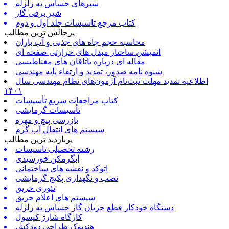
شیرهای حساس به زلزله
شیر برقی گاز
کتاب مرجع تاسیسات جلد اول و دوم
پرچالش ترین مطالب
محاسبه حجم چاه های جذبی و آب باران
انمیشن ساختار مبدل های حرارتی صفحه ای
مقاله ای درباره یاتاقان های مغناطیسی
شیوه نامه صدور، تمدید و ارتقاء پایه مهندسی
اطلاعیه تمدید مهلت ثبت‌نام آزمون‌های نظام مهندسی سال
۱۴۰۱
کتاب مراجعات سریع تأسیسات
تأسیسات گرمایشی
بازرسی پیچ و مهره
سیستم های انتقال آب گرم
پربازدید ترین مطالب
رشته تحصیلی تاسیسات
آبگرمکن خورشیدی
اتوکد و نقشه های ساختمانی
نصب و نگهداری پکیج گرمایشی
تئوری حریق
سیستم های اعلام حریق
دستگاه خودکار قطع جریان گاز حساس به زلزله
کارگاه شارژ کپسول
هندبوک طراحی دودکش