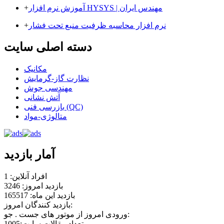
آموزش نرم افزار HYSYS | مهندس ایران
+
نرم ‌افزار محاسبه ظرفیت منبع تحت فشار
+
دسته اصلی سایت
مکانیک
نظارت گاز-گرمایش
مهندسی جوش
آتش نشانی
بازرسی فنی (QC)
متالوژی-مواد
آمار بازدید
افراد آنلاین: 1
بازدید امروز: 3246
بازدید این ماه: 165517
بازدید کنندگان امروز:
ورودی امروز از موتور های جست . جو:
تعداد مقالات سایت:1005