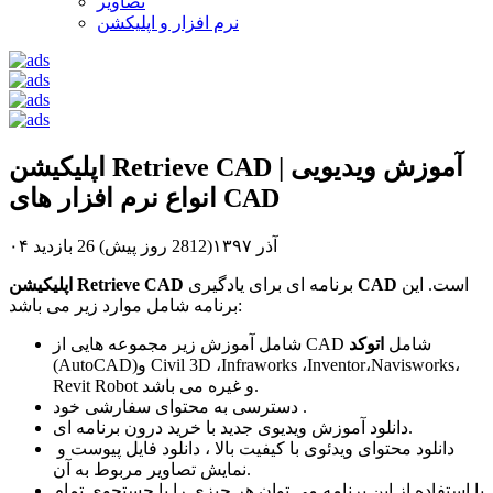
تصاویر
نرم افزار و اپلیکشن
اپلیکیشن Retrieve CAD | آموزش ویدیویی
انواع نرم افزار های CAD
۰۴ آذر ۱۳۹۷(2812 روز پیش)
26 بازدید
است. این
CAD
برنامه ای برای یادگیری
اپلیکیشن Retrieve CAD
برنامه شامل موارد زیر می باشد:
شامل آموزش زیر مجموعه هایی از CAD شامل
اتوکد
(AutoCAD)و Civil 3D ،Infraworks ،Inventor،Navisworks،
Revit Robot و غیره می باشد.
دسترسی به محتوای سفارشی خود .
دانلود آموزش ویدیوی جدید با خرید درون برنامه ای.
دانلود محتوای ویدئوی با کیفیت بالا ، دانلود فایل پیوست و
نمایش تصاویر مربوط به آن.
با استفاده از این برنامه می توان هر چیزی را با جستجوی تمام