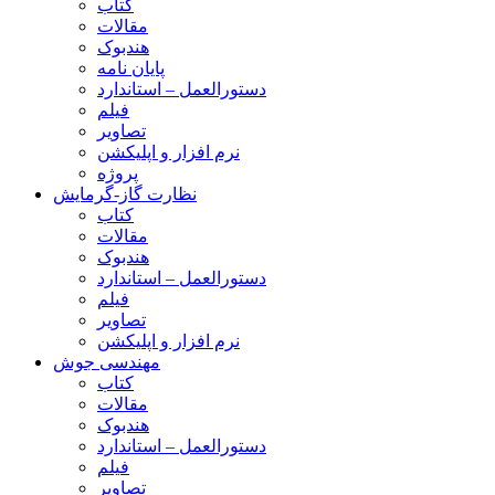
کتاب
مقالات
هندبوک
پایان نامه
دستورالعمل – استاندارد
فیلم
تصاویر
نرم افزار و اپلیکشن
پروژه
نظارت گاز-گرمایش
کتاب
مقالات
هندبوک
دستورالعمل – استاندارد
فیلم
تصاویر
نرم افزار و اپلیکشن
مهندسی جوش
کتاب
مقالات
هندبوک
دستورالعمل – استاندارد
فیلم
تصاویر