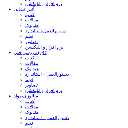
نرم افزار و اپلیکشن
آتش نشانی
کتاب
مقالات
هندبوک
دستورالعمل-استاندارد
فیلم
تصاویر
نرم افزار و اپلیکیشن
بازرسی فنی (QC)
کتاب
مقالات
هندبوک
دستورالعمل – استاندارد
فیلم
تصاویر
نرم افزار و اپلیکشن
متالوژی-مواد
کتاب
مقالات
هندبوک
دستورالعمل – استاندارد
فیلم