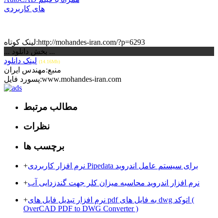
های کاربردی
لینک کوتاه:http://mohandes-iran.com/?p=6293
... بخش دانلود ...
لینک دانلود
(14.16Mb)
منبع:مهندس ایران
پسورد فایل:www.mohandes-iran.com
مطالب مرتبط
نظرات
برچسب ها
نرم افزار کاربردی Pipedata برای سیستم عامل اندروید
+
نرم افزار اندروید محاسبه میزان کلر جهت گندزدایی آب
+
نرم افزار تبدیل فایل های pdf به فایل های dwg اتوکد (
+
OverCAD PDF to DWG Converter )