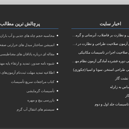
اخبار سایت
پرچالش ترین مطالب
نظارت بر فاضلاب، آبرسانی و گرمایش رادیاتور
محاسبه حجم چاه های جذبی و آب باران
ون صلاحیت طراحی و نظارت در تاسیسات مکانیکی
انمیشن ساختار مبدل های حرارتی صفحه
صلاحیت اجرا در تاسیسات مکانیکی
مقاله ای درباره یاتاقان های مغناطیسی
 آمادگی آزمون نظام مهندسی در رشته طراحی و نظارت تاسیسات مکانیکی ساختمان
شیوه نامه صدور، تمدید و ارتقاء پایه مه
ی طراحی استخر، سونا و اسپا (جکوزی)
اطلاعیه تمدید مهلت ثبت‌نام آزمون‌های نظام مهند
نشت گاز
کتاب مراجعات سریع تأسیسات
س به زلزله
تأسیسات گرمایشی
از
بازرسی پیچ و مهره
تاسیسات جلد اول و دوم
سیستم های انتقال آب گرم