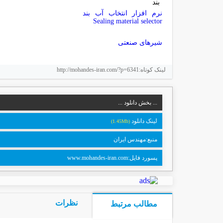
نرم افزار انتخاب آب بند
Sealing material selector
شیرهای صنعتی
لینک کوتاه:http://mohandes-iran.com/?p=6341
... بخش دانلود ...
لینک دانلود
(1.45Mb)
منبع:مهندس ایران
پسورد فایل:www.mohandes-iran.com
نظرات
مطالب مرتبط