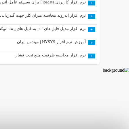
نرم افزار کاربردی Pipedata برای سیستم عامل اندروید
+
نرم افزار اندروید محاسبه میزان کلر جهت گندزدایی
+
نرم افزار تبدیل فایل های pdf به فایل های dwg اتوکد ( OverCAD PDF to DWG Converter )
+
آموزش نرم افزار HYSYS | مهندس ایران
+
نرم ‌افزار محاسبه ظرفیت منبع تحت فشار
+