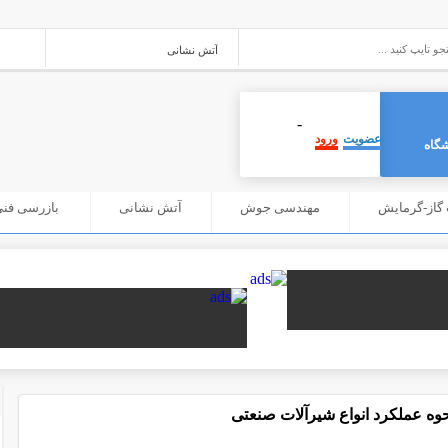
-
عضویت
ورود
گاه
گاز-گرمایش
مهندسی جوش
آتش نشانی
بازرسی فنی (C