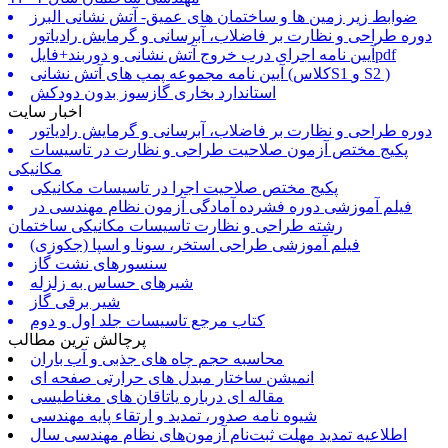
ضوابط زیر زمین ها و ساختمان های عمیق- آتش نشانی البرز
دوره طراحی و نظارت بر فاضلاب، آبرسانی و گرمایش رادیاتور
آیین نامه اجرای درب خروج آتش نشانی و دوربند+فایلpdf
آیین نامه مجموعه پمپ های آتش نشانی (کلاسS1 و S2 )
استاندارد بخاری گازسوز بدون دودکش
اخبار سایت
دوره طراحی و نظارت بر فاضلاب، آبرسانی و گرمایش رادیاتور
پکیج مختص آزمون صلاحیت طراحی و نظارت در تاسیسات
مکانیکی
پکیج مختص صلاحیت اجرا در تاسیسات مکانیکی
فیلم آموزشی دوره فشرده آمادگی آزمون نظام مهندسی در
رشته طراحی و نظارت تاسیسات مکانیکی ساختمان
فیلم آموزشی طراحی استخر، سونا و اسپا (جکوزی)
سنسورهای نشت گاز
شیرهای حساس به زلزله
شیر برقی گاز
کتاب مرجع تاسیسات جلد اول و دوم
پرچالش ترین مطالب
محاسبه حجم چاه های جذبی و آب باران
انمیشن ساختار مبدل های حرارتی صفحه ای
مقاله ای درباره یاتاقان های مغناطیسی
شیوه نامه صدور، تمدید و ارتقاء پایه مهندسی
اطلاعیه تمدید مهلت ثبت‌نام آزمون‌های نظام مهندسی سال