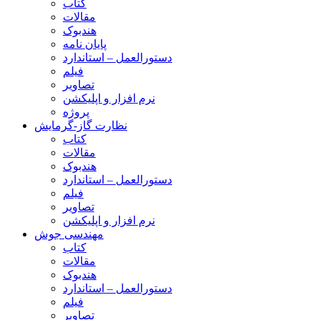
کتاب
مقالات
هندبوک
پایان نامه
دستورالعمل – استاندارد
فیلم
تصاویر
نرم افزار و اپلیکشن
پروژه
نظارت گاز-گرمایش
کتاب
مقالات
هندبوک
دستورالعمل – استاندارد
فیلم
تصاویر
نرم افزار و اپلیکشن
مهندسی جوش
کتاب
مقالات
هندبوک
دستورالعمل – استاندارد
فیلم
تصاویر