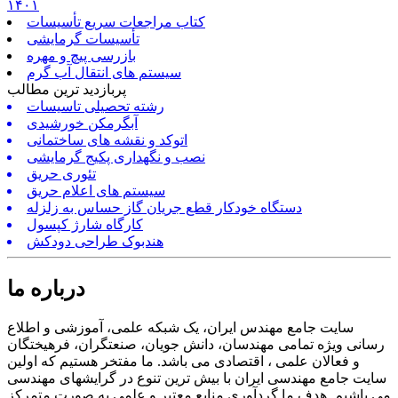
۱۴۰۱
کتاب مراجعات سریع تأسیسات
تأسیسات گرمایشی
بازرسی پیچ و مهره
سیستم های انتقال آب گرم
پربازدید ترین مطالب
رشته تحصیلی تاسیسات
آبگرمکن خورشیدی
اتوکد و نقشه های ساختمانی
نصب و نگهداری پکیج گرمایشی
تئوری حریق
سیستم های اعلام حریق
دستگاه خودکار قطع جریان گاز حساس به زلزله
کارگاه شارژ کپسول
هندبوک طراحی دودکش
درباره ما
سایت جامع مهندس ایران، یک شبکه علمی، آموزشی و اطلاع
رسانی ویژه تمامی مهندسان، دانش جویان، صنعتگران، فرهیختگان
و فعالان علمی ، اقتصادی می باشد. ما مفتخر هستیم که اولین
سایت جامع مهندسی ایران با بیش ترین تنوع در گرایشهای مهندسی
می باشیم. هدف ما گردآوری منابع معتبر و علمی به صورت متمرکز