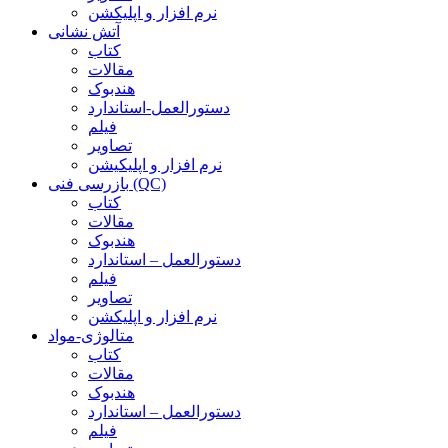
نرم افزار و اپلیکشن
آتش نشانی
کتاب
مقالات
هندبوک
دستورالعمل-استاندارد
فیلم
تصاویر
نرم افزار و اپلیکیشن
بازرسی فنی (QC)
کتاب
مقالات
هندبوک
دستورالعمل – استاندارد
فیلم
تصاویر
نرم افزار و اپلیکشن
متالوژی-مواد
کتاب
مقالات
هندبوک
دستورالعمل – استاندارد
فیلم