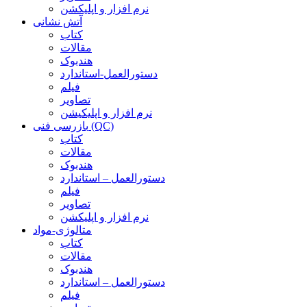
نرم افزار و اپلیکشن
آتش نشانی
کتاب
مقالات
هندبوک
دستورالعمل-استاندارد
فیلم
تصاویر
نرم افزار و اپلیکیشن
بازرسی فنی (QC)
کتاب
مقالات
هندبوک
دستورالعمل – استاندارد
فیلم
تصاویر
نرم افزار و اپلیکشن
متالوژی-مواد
کتاب
مقالات
هندبوک
دستورالعمل – استاندارد
فیلم