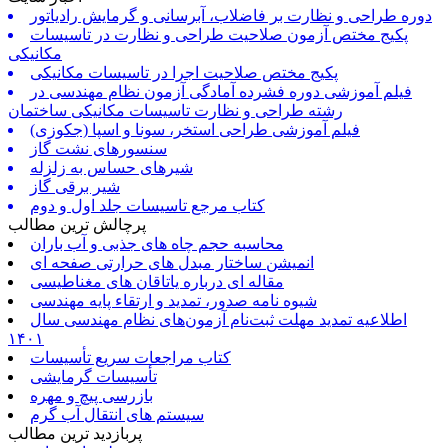
دوره طراحی و نظارت بر فاضلاب، آبرسانی و گرمایش رادیاتور
پکیج مختص آزمون صلاحیت طراحی و نظارت در تاسیسات
مکانیکی
پکیج مختص صلاحیت اجرا در تاسیسات مکانیکی
فیلم آموزشی دوره فشرده آمادگی آزمون نظام مهندسی در
رشته طراحی و نظارت تاسیسات مکانیکی ساختمان
فیلم آموزشی طراحی استخر، سونا و اسپا (جکوزی)
سنسورهای نشت گاز
شیرهای حساس به زلزله
شیر برقی گاز
کتاب مرجع تاسیسات جلد اول و دوم
پرچالش ترین مطالب
محاسبه حجم چاه های جذبی و آب باران
انمیشن ساختار مبدل های حرارتی صفحه ای
مقاله ای درباره یاتاقان های مغناطیسی
شیوه نامه صدور، تمدید و ارتقاء پایه مهندسی
اطلاعیه تمدید مهلت ثبت‌نام آزمون‌های نظام مهندسی سال
۱۴۰۱
کتاب مراجعات سریع تأسیسات
تأسیسات گرمایشی
بازرسی پیچ و مهره
سیستم های انتقال آب گرم
پربازدید ترین مطالب