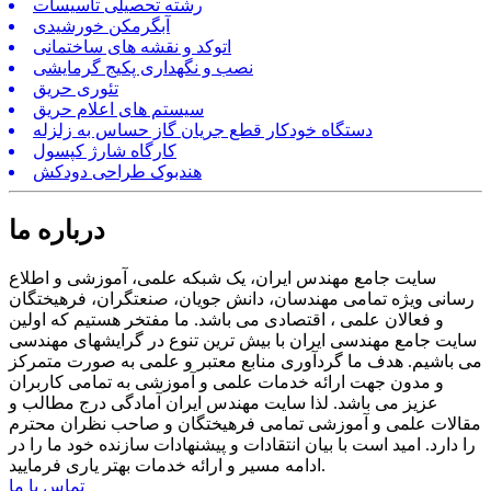
رشته تحصیلی تاسیسات
آبگرمکن خورشیدی
اتوکد و نقشه های ساختمانی
نصب و نگهداری پکیج گرمایشی
تئوری حریق
سیستم های اعلام حریق
دستگاه خودکار قطع جریان گاز حساس به زلزله
کارگاه شارژ کپسول
هندبوک طراحی دودکش
درباره ما
سایت جامع مهندس ایران، یک شبکه علمی، آموزشی و اطلاع
رسانی ویژه تمامی مهندسان، دانش جویان، صنعتگران، فرهیختگان
و فعالان علمی ، اقتصادی می باشد. ما مفتخر هستیم که اولین
سایت جامع مهندسی ایران با بیش ترین تنوع در گرایشهای مهندسی
می باشیم. هدف ما گردآوری منابع معتبر و علمی به صورت متمرکز
و مدون جهت ارائه خدمات علمی و آموزشی به تمامی کاربران
عزیز می باشد. لذا سایت مهندس ایران آمادگی درج مطالب و
مقالات علمی و آموزشی تمامی فرهیختگان و صاحب نظران محترم
را دارد. امید است با بیان انتقادات و پیشنهادات سازنده خود ما را در
ادامه مسیر و ارائه خدمات بهتر یاری فرمایید.
تماس با ما