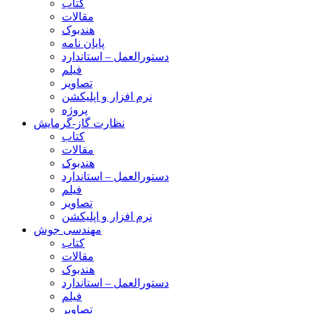
کتاب
مقالات
هندبوک
پایان نامه
دستورالعمل – استاندارد
فیلم
تصاویر
نرم افزار و اپلیکشن
پروژه
نظارت گاز-گرمایش
کتاب
مقالات
هندبوک
دستورالعمل – استاندارد
فیلم
تصاویر
نرم افزار و اپلیکشن
مهندسی جوش
کتاب
مقالات
هندبوک
دستورالعمل – استاندارد
فیلم
تصاویر