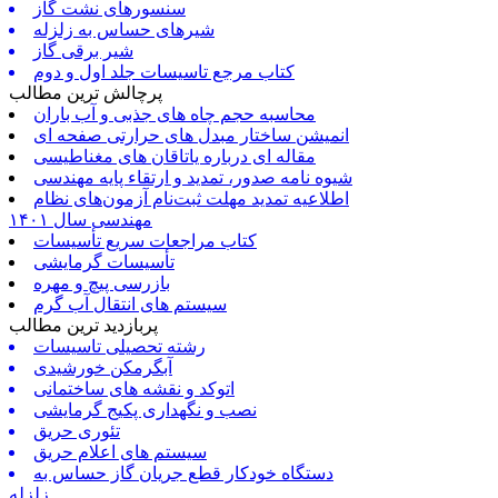
سنسورهای نشت گاز
شیرهای حساس به زلزله
شیر برقی گاز
کتاب مرجع تاسیسات جلد اول و دوم
پرچالش ترین مطالب
محاسبه حجم چاه های جذبی و آب باران
انمیشن ساختار مبدل های حرارتی صفحه ای
مقاله ای درباره یاتاقان های مغناطیسی
شیوه نامه صدور، تمدید و ارتقاء پایه مهندسی
اطلاعیه تمدید مهلت ثبت‌نام آزمون‌های نظام
مهندسی سال ۱۴۰۱
کتاب مراجعات سریع تأسیسات
تأسیسات گرمایشی
بازرسی پیچ و مهره
سیستم های انتقال آب گرم
پربازدید ترین مطالب
رشته تحصیلی تاسیسات
آبگرمکن خورشیدی
اتوکد و نقشه های ساختمانی
نصب و نگهداری پکیج گرمایشی
تئوری حریق
سیستم های اعلام حریق
دستگاه خودکار قطع جریان گاز حساس به
زلزله