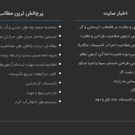
اخبار سایت
پرچالش ترین مطالب
نظارت بر فاضلاب، آبرسانی و گرمایش رادیاتور
محاسبه حجم چاه های جذبی و آب بار
ون صلاحیت طراحی و نظارت در تاسیسات مکانیکی
انمیشن ساختار مبدل های حرارتی ص
صلاحیت اجرا در تاسیسات مکانیکی
مقاله ای درباره یاتاقان های مغناطیس
 آمادگی آزمون نظام مهندسی در رشته طراحی و نظارت تاسیسات مکانیکی ساختمان
شیوه نامه صدور، تمدید و ارتقاء پایه
 طراحی استخر، سونا و اسپا (جکوزی)
اطلاعیه تمدید مهلت ثبت‌نام آزمون‌های نظام مهن
نشت گاز
کتاب مراجعات سریع تأسیسات
اس به زلزله
تأسیسات گرمایشی
از
بازرسی پیچ و مهره
تاسیسات جلد اول و دوم
سیستم های انتقال آب گرم