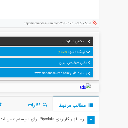
لینک کوتاه:http://mohandes-iran.com/?p=9128
... بخش دانلود ...
لینک دانلود
(7.0MB)
منبع:مهندس ایران
پسورد فایل:www.mohandes-iran.com
نظرات
مطالب مرتبط
نرم افزار کاربردی Pipedata برای سیستم عامل اندروید
+