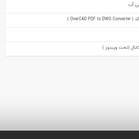
یی آب
نال (تحت ویندوز )