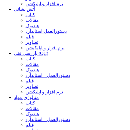
نرم افزار و اپلیکشن
آتش نشانی
کتاب
مقالات
هندبوک
دستورالعمل-استاندارد
فیلم
تصاویر
نرم افزار و اپلیکیشن
بازرسی فنی (QC)
کتاب
مقالات
هندبوک
دستورالعمل – استاندارد
فیلم
تصاویر
نرم افزار و اپلیکشن
متالوژی-مواد
کتاب
مقالات
هندبوک
دستورالعمل – استاندارد
فیلم