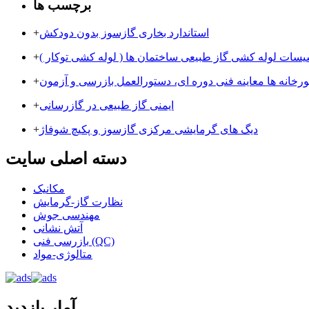
برچسب ها
استاندارد بخاری گازسوز بدون دودکش
+
سیسات لوله کشی گاز طبیعی ساختمان ها ( لوله کشی توکار )
+
+
ایمنی گاز طبیعی در گازرسانی
+
دیگ های گرمایشی مرکزی گازسوز و پکیچ شوفاژ
+
دسته اصلی سایت
مکانیک
نظارت گاز-گرمایش
مهندسی جوش
آتش نشانی
بازرسی فنی (QC)
متالوژی-مواد
آمار بازدید