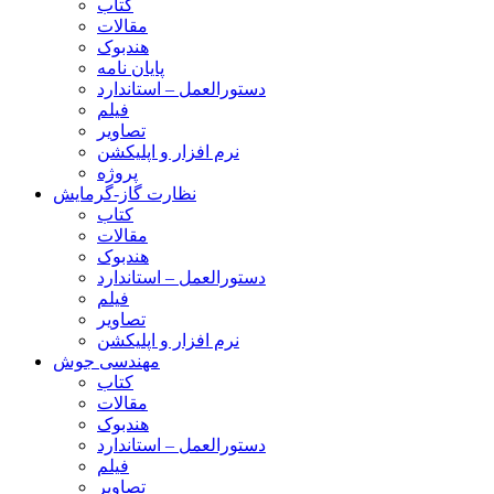
کتاب
مقالات
هندبوک
پایان نامه
دستورالعمل – استاندارد
فیلم
تصاویر
نرم افزار و اپلیکشن
پروژه
نظارت گاز-گرمایش
کتاب
مقالات
هندبوک
دستورالعمل – استاندارد
فیلم
تصاویر
نرم افزار و اپلیکشن
مهندسی جوش
کتاب
مقالات
هندبوک
دستورالعمل – استاندارد
فیلم
تصاویر