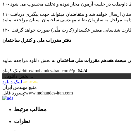
۱۱- نتایج مکتوب آزمونهای برگزار شده ظرف مدت حداکثر دو هفته از تاریخ آزمون توسط جهاد دانشگاهی برای اداره کل راه و شهرسازی استان ارسال خواهد شد و متقاضیان میتوانند جهت پیگیری دریافت
دفتر مقررات ملی و کنترل ساختمان
یکی مبحث هفدهم مقررات ملی ساختمان
لینک کوتاه:http://mohandes-iran.com/?p=6424
... بخش دانلود ...
لینک دانلود
(661.81Mb)
منبع:مهندس ایران
پسورد فایل:www.mohandes-iran.com
مطالب مرتبط
نظرات