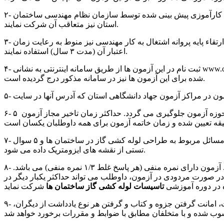
۲- شرکت کنندگان در این آزمون درصورت کسب حدنصاب قبولی می بایست جهت اخذ صلاحیت نظارت و طراحی لوله کشی گاز، در دوره کارآموزی پیش بینی شده توسط سازمان نظام مهندسی ساختمان
استان نیز متعاقب آن شرکت نمایند.
۳- شرکت کنندگان در این آزمون درصورت کسب حدنصاب قبولی و پس از اخذ گواهینامه پایان دوره آموزشی می توانند از این دوره برای ارتقاء پایه پروانه اشتغال به کار مهندسی نیز منوط به رعایت زمان
اعتبار آن (مدت ۳ سال) استفاده نمایند.
۴- ثبت نام در این آزمون ها از طریق سامانه اینترنتی به نشانی www.cetc.ir انجام خواهد شد. راهنمای نحوه ثبت نام و شرکت در این آزمون ها در سامانه مذکور درج گردیده است. جدول زمان بندی پیش بینی
شده برای این آزمون ها نیز در سامانه مذکور درج گردیده است.
۶- اطلاع رسانی های کافی درخصوص زمان دقیق حضور داوطلبان در جلسه آزمون انجام شده و از ورود داوطلب خارج از زمان اعلام شده به حوزه آزمون جلوگیری می گردد. حداکثر زمان تاخیر مجاز آزمون ۵
۷- سوالات آزمون به صورت تستی و به هر شرکت کننده تعداد ۲۰ سوال تستی از مبحث هفدهم مقررات ملی ساختمان، اطلاعات عمومی و مسائل مربوط به طراحی لوله کشی گاز در ساختمان ها و ۵ سوال
تستی از نقشه های ایزومتریک داده می شود.
۸- مدت زمان آزمون ۴۵ دقیقه و حد نصاب قبولی ۶۰ درصد می باشد. . آزمون مذکور کتاب باز بوده و استفاده از ماشین حساب بلامانع است. آزمون دارای نمره منفی (هر پاسخ غلط ۱/۳ نمره منفی) می باشد.
اهده خواهد بود. در صورت مردودی در آزمون، داوطلب می تواند حداکثر یکبار دیگر در
 در دوره آموزشی
تاسیسات لوله کشی گاز ساختمان ها
۹- همراه آوردن هرگونه لپتاپ، تبلت، تلفن همراه، ساعت هوشمند، دوربین عکاسی در جلسه آزمون اکیداً ممنوع است. هرگونه تبادل اطلاعات، امانت گرفتن جزوه و کتاب و گرفتن هر نوع یادداشت از دیگران،