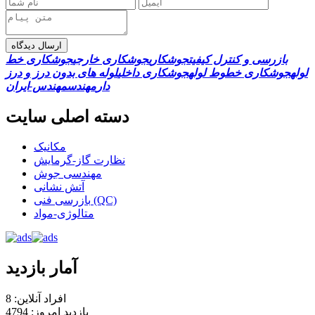
ارسال دیدگاه
بازرسی و کنترل کیفیت
جوشکاری
جوشکاری خارجی
جوشکاری خط
لوله
جوشکاری خطوط لوله
جوشکاری داخلی
لوله های بدون درز و درز
دار
مهندس
مهندس-ایران
دسته اصلی سایت
مکانیک
نظارت گاز-گرمایش
مهندسی جوش
آتش نشانی
بازرسی فنی (QC)
متالوژی-مواد
آمار بازدید
افراد آنلاین: 8
بازدید امروز: 4794