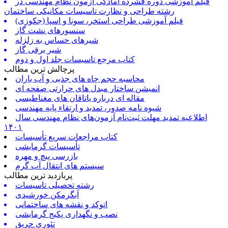
فیلم آموزشی دوره فشرده آمادگی آزمون نظام مهندسی در
رشته طراحی و نظارت تاسیسات مکانیکی ساختمان
فیلم آموزشی طراحی استخر، سونا و اسپا (جکوزی)
سنسورهای نشت گاز
شیرهای حساس به زلزله
شیر برقی گاز
کتاب مرجع تاسیسات جلد اول و دوم
پرچالش ترین مطالب
محاسبه حجم چاه های جذبی و آب باران
انمیشن ساختار مبدل های حرارتی صفحه ای
مقاله ای درباره یاتاقان های مغناطیسی
شیوه نامه صدور، تمدید و ارتقاء پایه مهندسی
اطلاعیه تمدید مهلت ثبت‌نام آزمون‌های نظام مهندسی سال
۱۴۰۱
کتاب مراجعات سریع تأسیسات
تأسیسات گرمایشی
بازرسی پیچ و مهره
سیستم های انتقال آب گرم
پربازدید ترین مطالب
رشته تحصیلی تاسیسات
آبگرمکن خورشیدی
اتوکد و نقشه های ساختمانی
نصب و نگهداری پکیج گرمایشی
تئوری حریق