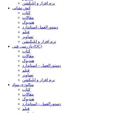
نرم افزار و اپلیکشن
آتش نشانی
کتاب
مقالات
هندبوک
دستورالعمل-استاندارد
فیلم
تصاویر
نرم افزار و اپلیکیشن
بازرسی فنی (QC)
کتاب
مقالات
هندبوک
دستورالعمل – استاندارد
فیلم
تصاویر
نرم افزار و اپلیکشن
متالوژی-مواد
کتاب
مقالات
هندبوک
دستورالعمل – استاندارد
فیلم