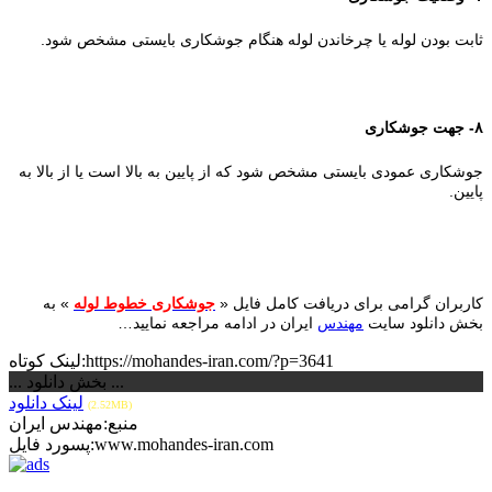
ثابت بودن لوله یا چرخاندن لوله هنگام جوشکاری بایستی مشخص شود.
۸- جهت جوشکاری
جوشکاری عمودی بایستی مشخص شود که از پایین به بالا است یا از بالا به
پایین.
کاربران گرامی برای دریافت کامل فایل «
جوشکاری خطوط لوله
» به
بخش دانلود سایت
مهندس
ایران در ادامه مراجعه نمایید…
لینک کوتاه:https://mohandes-iran.com/?p=3641
... بخش دانلود ...
لینک دانلود
(2.52MB)
منبع:مهندس ایران
پسورد فایل:www.mohandes-iran.com