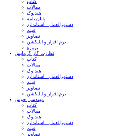
کتاب
مقالات
هندبوک
پایان نامه
دستورالعمل – استاندارد
فیلم
تصاویر
نرم افزار و اپلیکشن
پروژه
نظارت گاز-گرمایش
کتاب
مقالات
هندبوک
دستورالعمل – استاندارد
فیلم
تصاویر
نرم افزار و اپلیکشن
مهندسی جوش
کتاب
مقالات
هندبوک
دستورالعمل – استاندارد
فیلم
تصاویر