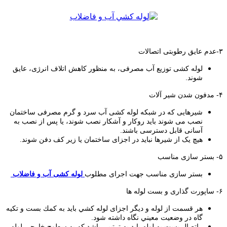
۳-عدم عایق رطوبتی اتصالات
لوله کشی توزیع آب مصرفی، به منظور کاهش اتلاف انرژی، عایق
شوند.
۴- مدفون شدن شیر آلات
شیرهایی که در شبکه لوله کشی آب سرد و گرم مصرفی ساختمان
نصب می شوند باید روکار و آشکار نصب شوند، یا پس از نصب به
آسانی قابل دسترسی باشند.
هیچ یک از شیرها نباید در اجزای ساختمان یا زیر کف دفن شوند.
۵- بستر سازی مناسب
بستر سازی مناسب جهت اجرای مطلوب
لوله کشی آب و فاضلاب
۶- ساپورت گذاری و بست لوله ها
ﻫﺮ ﻗﺴﻤﺖ از ﻟﻮﻟﻪ و دﻳﮕﺮ اﺟﺰای ﻟﻮﻟﻪ ﻛﺸﻲ ﺑﺎﻳﺪ ﺑﻪ ﻛﻤﻚ ﺑﺴﺖ و ﺗﻜﻴﻪ
ﮔﺎه در وﺿﻌﻴﺖ ﻣﻌﻴﻨﻲ ﻧﮕﺎه داﺷﺘﻪ ﺷﻮد.
اﺗﺼﺎل ﺑﺴﺖ ﺑﻪ ﻟﻮﻟﻪ ﺑﺎﻳﺪ ﺑﻪ ﺗﺮﺗﻴﺒﻲ ﺑﺎﺷﺪ ﻛﻪ ﺑﻪ ﺳﻄﻮح ﺧﺎرﺟﻲ ﻟﻮﻟﻪ