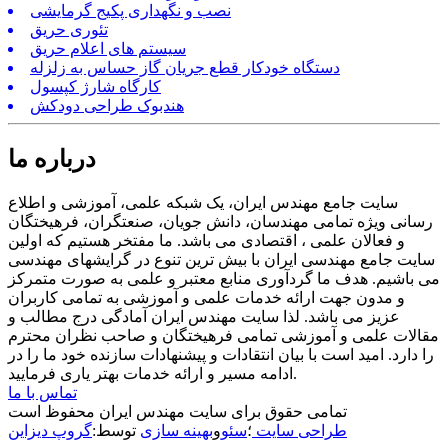
نصب و نگهداری پکیج گرمایشی
تئوری حریق
سیستم های اعلام حریق
دستگاه خودکار قطع جریان گاز حساس به زلزله
کارگاه شارژ کپسول
هندبوک طراحی دودکش
درباره ما
سایت جامع مهندس ایران، یک شبکه علمی، آموزشی و اطلاع
رسانی ویژه تمامی مهندسان، دانش جویان، صنعتگران، فرهیختگان
و فعالان علمی ، اقتصادی می باشد. ما مفتخر هستیم که اولین
سایت جامع مهندسی ایران با بیش ترین تنوع در گرایشهای مهندسی
می باشیم. هدف ما گردآوری منابع معتبر و علمی به صورت متمرکز
و مدون جهت ارائه خدمات علمی و آموزشی به تمامی کاربران
عزیز می باشد. لذا سایت مهندس ایران آمادگی درج مطالب و
مقالات علمی و آموزشی تمامی فرهیختگان و صاحب نظران محترم
را دارد. امید است با بیان انتقادات و پیشنهادات سازنده خود ما را در
ادامه مسیر و ارائه خدمات بهتر یاری فرمایید.
تماس با ما
تمامی حقوق برای سایت مهندس ایران محفوظ است
طراحی سایت
؛
سئو
و
بهینه سازی
توسط:
گروپ دیزاین