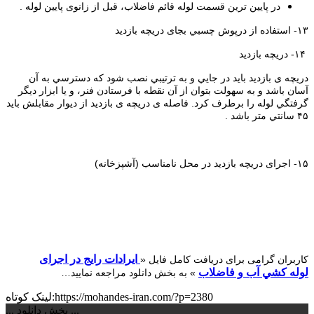
در ﭘﺎﻳﻴﻦ ﺗﺮﻳﻦ ﻗﺴﻤﺖ ﻟﻮﻟﻪ ﻗﺎﺋﻢ ﻓﺎﺿﻼب، ﻗﺒﻞ از زاﻧﻮی ﭘﺎﻳﻴﻦ ﻟﻮﻟﻪ .
۱۳- اﺳﺘﻔﺎده از درﭘﻮش ﭼﺴﺒﻲ ﺑﺠﺎی درﻳﭽﻪ ﺑﺎزدﻳﺪ
۱۴- درﻳﭽﻪ ﺑﺎزدﻳﺪ
درﻳﭽﻪ ی ﺑﺎزدﻳﺪ ﺑﺎﻳﺪ در ﺟﺎﻳﻲ و ﺑﻪ ﺗﺮﺗﻴﺒﻲ ﻧﺼﺐ ﺷﻮد ﻛﻪ دﺳﺘﺮﺳﻲ ﺑﻪ آن
آﺳﺎن ﺑﺎﺷﺪ و ﺑﻪ ﺳﻬﻮﻟﺖ ﺑﺘﻮان از آن ﻧﻘﻄﻪ ﺑﺎ ﻓﺮﺳﺘﺎدن ﻓﻨﺮ، و ﻳﺎ اﺑﺰار دﻳﮕﺮ
ﮔﺮﻓﺘﮕﻲ ﻟﻮﻟﻪ را ﺑﺮﻃﺮف ﻛﺮد. ﻓﺎﺻﻠﻪ ی درﻳﭽﻪ ی ﺑﺎزدﻳﺪ از دﻳﻮار مقابلش باید
۴۵ ﺳﺎﻧﺘﻲ ﻣﺘﺮ ﺑﺎﺷﺪ .
۱۵- اﺟﺮای درﻳﭽﻪ ﺑﺎزدﻳﺪ در ﻣﺤﻞ ﻧﺎﻣﻨﺎﺳﺐ (آﺷﭙﺰﺧﺎﻧﻪ)
اﻳﺮادات راﻳﺞ در اﺟﺮای
کاربران گرامی برای دریافت کامل فایل «
ﻟﻮﻟﻪ ﻛﺸﻲ آب و ﻓﺎﺿﻼب
» به بخش دانلود مراجعه نمایید…
لینک کوتاه:https://mohandes-iran.com/?p=2380
... بخش دانلود ...