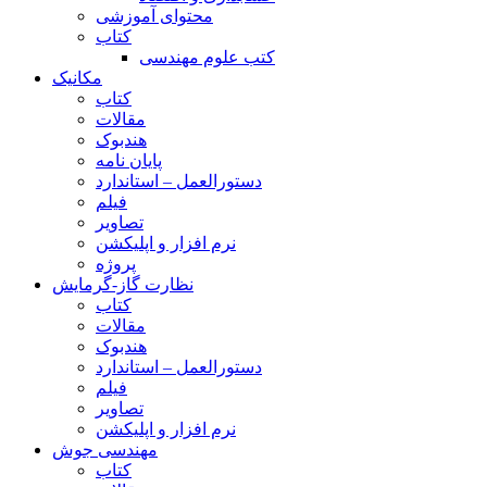
محتوای آموزشی
کتاب
کتب علوم مهندسی
مکانیک
کتاب
مقالات
هندبوک
پایان نامه
دستورالعمل – استاندارد
فیلم
تصاویر
نرم افزار و اپلیکشن
پروژه
نظارت گاز-گرمایش
کتاب
مقالات
هندبوک
دستورالعمل – استاندارد
فیلم
تصاویر
نرم افزار و اپلیکشن
مهندسی جوش
کتاب