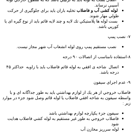
آﺳﻴﺒﻲ ﻧﺮﺳﺎﻧﺪ.
ﻟﻮﻟﻪ کشی آب و ﻓﺎﺿﻼب
تخلیه ﺑﺎران ﺑﺎﻳﺪ ﺑﺮای ﺟﻠﻮﮔﻴﺮی از ﺣﺮﻛﺖ
ﻃﻮﻟﻲ ﻣﻬﺎر ﺷﻮﻧﺪ.
ﺑﺴﺖ ﻟﻮﻟﻪ ﻫﺎ ﭘﻼﺳﺘﻴﻜﻲ ﺗﻚ ﻻﻳﻪ و ﭼﻨﺪ ﻻﻳﻪ ﻗﺎﺋﻢ ﺑﺎﻳﺪ از ﻧﻮع ﮔﻴﺮه ای ﻳﺎ
ﻛﻮرﭘﻲ ﺑﺎﺷﺪ.
۷- نصب پمپ
ﻧﺼﺐ ﻣﺴﺘﻘﻴﻢ ﭘﻤﭗ روی ﻟﻮﻟﻪ اﻧﺸﻌﺎب آب ﺷﻬﺮ ﻣﺠﺎز نیست.
۸-اﺳﺘﻔﺎده ﻧﺎﻣﻨﺎﺳﺐ از اﺗﺼﺎﻻت ۹۰ درجه
اﺗﺼﺎل ﺷﺎﺧﻪ ی اﻓﻘﻲ ﺑﻪ ﻟﻮﻟﻪ ﻗﺎﺋﻢ ﻓﺎﺿﻼب ﺑﺎﻳﺪ ﺑﺎ زاوﻳﻪ ﺣﺪاﻛﺜﺮ ۴۵
درﺟﻪ ﺑﺎﺷﺪ.
۹- عدم اجرای سیفون
ﻓﺎﺿﻼب ﺧﺮوﺟﻲ از ﻫﺮ ﻳﻚ از ﻟﻮازم ﺑﻬﺪاﺷﺘﻲ ﺑﺎﻳﺪ ﺑﻪ ﻃﻮر ﺟﺪاﮔﺎﻧﻪ ای و ﺑﺎ
واﺳﻄﻪ ﺳﻴﻔﻮن ﺑﻪ ﺷﺎﺧﻪ اﻓﻘﻲ ﻓﺎﺿﻼب ﻳﺎ ﻟﻮﻟﻪ ﻗﺎﺋﻢ وﺻﻞ ﺷﻮد ﺟﺰء در ﻣﻮارد
زﻳﺮ :
ﺳﻴﻔﻮن ﺟﺰء ﻳﻜﭙﺎرﭼﻪ ﻟﻮازم ﺑﻬﺪاﺷﺘﻲ ﺑﺎﺷﺪ
ﻓﺎﺿﻼب ﺧﺮوﺟﻲ ﺑﻪ ﻃﻮر ﻏﻴﺮ ﻣﺴﺘﻘﻴﻢ ﺑﻪ ﻟﻮﻟﻪ ﻛﺸﻲ ﻓﺎﺿﻼب ﻫﺪاﻳﺖ
ﺷﻮد
ﻟﻮﻟﻪ ﺳﺮرﻳﺰ ﻣﺨﺎزن آب