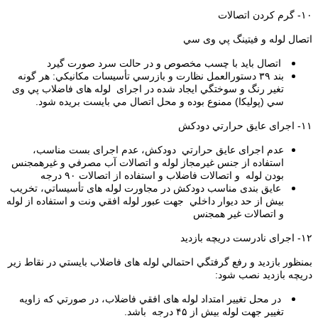
۱۰- ﮔﺮم ﻛﺮدن اﺗﺼﺎﻻت
اﺗﺼﺎل ﻟﻮﻟﻪ و ﻓﻴﺘﻴﻨﮓ ﭘﻲ وی ﺳﻲ
اﺗﺼﺎل ﺑﺎﻳﺪ ﺑﺎ ﭼﺴﺐ ﻣﺨﺼﻮص و در ﺣﺎﻟﺖ ﺳﺮد ﺻﻮرت ﮔﻴﺮد
بند ۳۹ دﺳﺘﻮراﻟﻌﻤﻞ ﻧﻈﺎرت و ﺑﺎزرﺳﻲ ﺗﺄﺳﻴﺴﺎت ﻣﻜﺎﻧﻴﻜﻲ: ﻫﺮ ﮔﻮﻧﻪ
ﺗﻐﻴﺮ رﻧﮓ و ﺳﻮﺧﺘﮕﻲ اﻳﺠﺎد ﺷﺪه در اﺟﺮای ﻟﻮﻟﻪ ﻫﺎی ﻓﺎﺿﻼب ﭘﻲ وی
ﺳﻲ (ﭘﻮﻟﻴﻜا) ﻣﻤﻨﻮع ﺑﻮده و ﻣﺤﻞ اﺗﺼﺎل ﻣﻲ ﺑﺎﻳﺴﺖ ﺑﺮﻳﺪه ﺷﻮد.
۱۱- اﺟﺮای ﻋﺎﻳﻖ ﺣﺮارﺗﻲ دودﻛﺶ
ﻋﺪم اﺟﺮای ﻋﺎﻳﻖ ﺣﺮارﺗﻲ دودﻛﺶ، عدم اﺟﺮای ﺑﺴﺖ ﻣﻨﺎﺳﺐ،
اﺳﺘﻔﺎده از ﺟﻨﺲ ﻏﻴﺮﻣﺠﺎز ﻟﻮﻟﻪ و اﺗﺼﺎﻻت آب ﻣﺼﺮﻓﻲ و ﻏﻴﺮﻫﻤﺠﻨﺲ
ﺑﻮدن ﻟﻮﻟﻪ و اﺗﺼﺎﻻت ﻓﺎﺿﻼب و اﺳﺘﻔﺎده از اﺗﺼﺎﻻت ۹۰ درجه
ﻋﺎﻳﻖ ﺑﻨﺪی ﻣﻨﺎﺳﺐ دودﻛﺶ در ﻣﺠﺎورت ﻟﻮﻟﻪ ﻫﺎی ﺗﺄﺳﻴﺴﺎﺗﻲ، ﺗﺨﺮﻳﺐ
ﺑﻴﺶ از ﺣﺪ دﻳﻮار داﺧﻠﻲ ﺟﻬﺖ ﻋﺒﻮر ﻟﻮﻟﻪ اﻓﻘﻲ وﻧﺖ و اﺳﺘﻔﺎده از ﻟﻮﻟﻪ
و اﺗﺼﺎﻻت ﻏﻴﺮ ﻫﻤﺠﻨس
۱۲- اﺟﺮای ﻧﺎدرﺳﺖ درﻳﭽﻪ ﺑﺎزدﻳﺪ
ﺑﻤﻨﻈﻮر ﺑﺎزدﻳﺪ و رﻓﻊ ﮔﺮﻓﺘﮕﻲ اﺣﺘﻤﺎﻟﻲ ﻟﻮﻟﻪ ﻫﺎی ﻓﺎﺿﻼب ﺑﺎﻳﺴﺘﻲ در ﻧﻘﺎط زﻳﺮ
درﻳﭽﻪ ﺑﺎزدﻳﺪ ﻧﺼﺐ ﺷﻮد:
در ﻣﺤﻞ ﺗﻐﻴﻴﺮ اﻣﺘﺪاد ﻟﻮﻟﻪ ﻫﺎی اﻓﻘﻲ ﻓﺎﺿﻼب، در ﺻﻮرﺗﻲ ﻛﻪ زاوﻳﻪ
ﺗﻐﻴﻴﺮ ﺟﻬﺖ ﻟﻮﻟﻪ ﺑﻴﺶ از ۴۵ درجه ﺑﺎﺷﺪ.