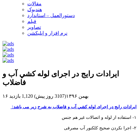
مقالات
هندبوک
دستورالعمل – استاندارد
فیلم
تصاویر
نرم افزار و اپلیکشن
اﻳﺮادات راﻳﺞ در اﺟﺮای ﻟﻮﻟﻪ ﻛﺸﻲ آب و
ﻓﺎﺿﻼب
۱۶ بهمن ۱۳۹۶(3107 روز پیش)
1,120 بازدید
اﻳﺮادات راﻳﺞ در اﺟﺮای ﻟﻮﻟﻪ ﻛﺸﻲ آب و ﻓﺎﺿﻼب به شرح زیر می باشد:
۱- استفاده از لوله و اتصالات غیر هم جنس
۲- اجرا نکردن صحیح کلکنور آب مصرفی