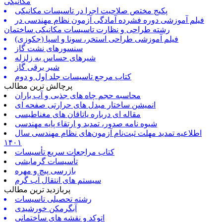
مکانیکی
پکیج مختص صلاحیت اجرا در تاسیسات مکانیکی
فیلم آموزشی دوره فشرده آمادگی آزمون نظام مهندسی در
رشته طراحی و نظارت تاسیسات مکانیکی ساختمان
فیلم آموزشی طراحی استخر، سونا و اسپا (جکوزی)
سنسورهای نشت گاز
شیرهای حساس به زلزله
شیر برقی گاز
کتاب مرجع تاسیسات جلد اول و دوم
پرچالش ترین مطالب
محاسبه حجم چاه های جذبی و آب باران
انمیشن ساختار مبدل های حرارتی صفحه ای
مقاله ای درباره یاتاقان های مغناطیسی
شیوه نامه صدور، تمدید و ارتقاء پایه مهندسی
اطلاعیه تمدید مهلت ثبت‌نام آزمون‌های نظام مهندسی سال
۱۴۰۱
کتاب مراجعات سریع تأسیسات
تأسیسات گرمایشی
بازرسی پیچ و مهره
سیستم های انتقال آب گرم
پربازدید ترین مطالب
رشته تحصیلی تاسیسات
آبگرمکن خورشیدی
اتوکد و نقشه های ساختمانی