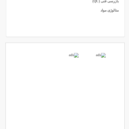
بازرسی فنی (QC)
متالوژی-مواد