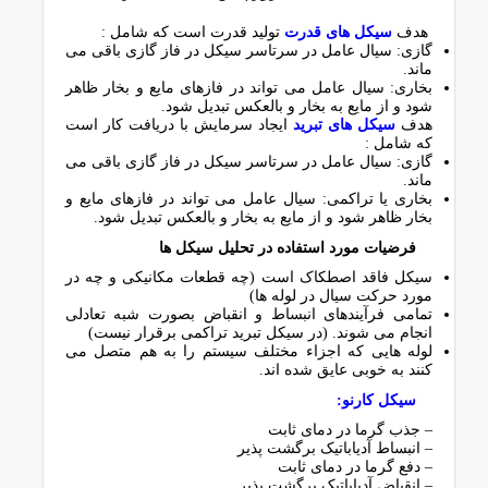
هدف
ﺳﯿﮑﻞ ﻫﺎی ﻗﺪرت
ﺗﻮﻟﯿﺪ ﻗﺪرت اﺳﺖ که شامل :
ﮔﺎزی: ﺳﯿﺎل ﻋﺎﻣﻞ در ﺳﺮﺗﺎﺳﺮ ﺳﯿﮑﻞ در ﻓﺎز ﮔﺎزی ﺑﺎﻗﯽ ﻣﯽ
ﻣﺎﻧﺪ.
ﺑﺨﺎری: ﺳﯿﺎل ﻋﺎﻣﻞ ﻣﯽ ﺗﻮاﻧﺪ در ﻓﺎزﻫﺎی ﻣﺎﯾﻊ و ﺑﺨﺎر ﻇﺎﻫﺮ
ﺷﻮد و از ﻣﺎﯾﻊ ﺑﻪ ﺑﺨﺎر و ﺑﺎﻟﻌﮑﺲ ﺗﺒﺪﯾﻞ ﺷﻮد.
هدف
ﺳﯿﮑﻞ ﻫﺎی ﺗﺒﺮﯾﺪ
اﯾﺠﺎد ﺳﺮﻣﺎﯾﺶ ﺑﺎ درﯾﺎﻓﺖ ﮐﺎر اﺳﺖ
که شامل :
ﮔﺎزی: ﺳﯿﺎل ﻋﺎﻣﻞ در ﺳﺮﺗﺎﺳﺮ ﺳﯿﮑﻞ در ﻓﺎز ﮔﺎزی ﺑﺎﻗﯽ ﻣﯽ
ﻣﺎﻧﺪ.
ﺑﺨﺎری ﯾﺎ ﺗﺮاﮐﻤﯽ: ﺳﯿﺎل ﻋﺎﻣﻞ ﻣﯽ ﺗﻮاﻧﺪ در ﻓﺎزﻫﺎی ﻣﺎﯾﻊ و
ﺑﺨﺎر ﻇﺎﻫﺮ ﺷﻮد و از ﻣﺎﯾﻊ ﺑﻪ ﺑﺨﺎر و ﺑﺎﻟﻌﮑﺲ ﺗﺒﺪﯾﻞ ﺷﻮد.
ﻓﺮﺿﯿﺎت ﻣﻮرد اﺳﺘﻔﺎده در ﺗﺤﻠﯿﻞ ﺳﯿﮑﻞ ﻫﺎ
ﺳﯿﮑﻞ ﻓﺎﻗﺪ اﺻﻄﮑﺎک اﺳﺖ (ﭼﻪ ﻗﻄﻌﺎت ﻣﮑﺎﻧﯿﮑﯽ و ﭼﻪ در
ﻣﻮرد ﺣﺮﮐﺖ ﺳﯿﺎل در ﻟﻮﻟﻪ ﻫﺎ)
ﺗﻤﺎﻣﯽ ﻓﺮآﯾﻨﺪﻫﺎی اﻧﺒﺴﺎط و اﻧﻘﺒﺎض ﺑﺼﻮرت ﺷﺒﻪ ﺗﻌﺎدﻟﯽ
اﻧﺠﺎم ﻣﯽ ﺷﻮﻧﺪ. (در ﺳﯿﮑﻞ ﺗﺒﺮﯾﺪ ﺗﺮاﮐﻤﯽ ﺑﺮﻗﺮار ﻧﯿﺴﺖ)
ﻟﻮﻟﻪ ﻫﺎﯾﯽ ﮐﻪ اﺟﺰاء ﻣﺨﺘﻠﻒ ﺳﯿﺴﺘﻢ را ﺑﻪ ﻫﻢ ﻣﺘﺼﻞ ﻣﯽ
ﮐﻨﻨﺪ ﺑﻪ ﺧﻮﺑﯽ ﻋﺎﯾﻖ ﺷﺪه اﻧﺪ.
ﺳﯿﮑﻞ ﮐﺎرﻧﻮ:
– ﺟﺬب ﮔﺮﻣﺎ در دﻣﺎی ﺛﺎﺑﺖ
– اﻧﺒﺴﺎط آدﯾﺎﺑﺎﺗﯿﮏ ﺑﺮﮔﺸﺖ ﭘﺬﯾﺮ
– دﻓﻊ ﮔﺮﻣﺎ در دﻣﺎی ﺛﺎﺑﺖ
– اﻧﻘﺒﺎض آدﯾﺎﺑﺎﺗﯿﮏ ﺑﺮﮔﺸﺖ ﭘﺬﯾﺮ