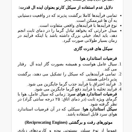
دﻻﯾﻞ ﻋﺪم اﺳﺘﻔﺎده از ﺳﯿﮑﻞ ﮐﺎرﻧﻮ ﺑﻌﻨﻮان اﯾﺪه ال ﻗﺪرت:
ﺗﻤﺎﻣﯽ ﻓﺮآﯾﻨﺪﻫﺎ ﮐﺎﻣﻼ ﺑﺮﮔﺸﺖ ﭘﺬﯾﺮﻧﺪ ﮐﻪ در واﻗﻌﯿﺖ دﺳﺘﯿﺎﺑﯽ
ﺑﻪ آن ﻫﺎ ﻏﯿﺮﻣﻤﮑﻦ اﺳﺖ.
ﻧﻮع ﻓﺮآﯾﻨﺪﻫﺎ ﺑﺎ ﻓﺮآﯾﻨﺪﻫﺎی واﻗﻌﯽ ﻣﺘﻔﺎوت اﺳﺖ.
ﻣﺒﺪل ﺣﺮارﺗﯽ ﮐﻪ ﺑﺨﻮاﻫﺪ ﺗﺒﺎدل ﮔﺮﻣﺎ را در دﻣﺎی ﺛﺎﺑﺖ اﻧﺠﻢ
دﻫﺪ، ﺑﺎﯾﺪ اﺑﻌﺎد ﺧﯿﻠﯽ ﺑﺰرگ داﺷﺘﻪ ﺑﺎﺷﺪ ﯾﺎ اﯾﻨﮑﻪ ﻓﺮآﯾﻨﺪ در
زﻣﺎن ﺑﺴﯿﺎر ﻃﻮﻻﻧﯽ ﺻﻮرت ﮔﯿﺮد.
ﺳﯿﮑﻞ ﻫﺎی ﻗﺪرت ﮔﺎزی
ﻓﺮﺿﯿﺎت اﺳﺘﺎﻧﺪارد ﻫﻮا
ﺳﯿﺎل ﻋﺎﻣﻞ ﻫﻮاﺳﺖ و ﻫﻤﯿﺸﻪ ﺑﺼﻮرت ﮔﺎز اﯾﺪه آل رﻓﺘﺎر
ﻣﯽ ﮐﻨﺪ.
ﺗﻤﺎﻣﯽ ﻓﺮآﯾﻨﺪﻫﺎﯾﯽ ﮐﻪ ﺳﯿﮑﻞ را ﺗﺸﮑﯿﻞ ﻣﯽ دﻫﻨﺪ، ﺑﺮﮔﺸﺖ
ﭘﺬﯾﺮ داﺧﻠﯽ ﻫﺴﺘﻨﺪ.
ﻓﺮآﯾﻨﺪ اﺣﺘﺮاق ﺑﺎ ﻓﺮآﯾﻨﺪ ﺟﺬب ﮔﺮﻣﺎ ﺟﺎﯾﮕﺰﯾﻦ ﻣﯽ ﺷﻮد.
ﻓﺮآﯾﻨﺪ ﺗﺨﻠﯿﻪ ﺑﺎ ﻓﺮآﯾﻨﺪ دﻓﻊ ﮔﺮﻣﺎ ﺟﺎﯾﮕﺰﯾﻦ ﻣﯽ ﺷﻮد.
ﻓﺮﺿﯿﺎت اﺳﺘﺎﻧﺪارد ﻫﻮای ﺳﺮد
: زﻣﺎﻧﯽ ﮐﻪ ﺳﯿﺎل ﻋﺎﻣﻞ، ﻫﻮا ﺑﺎ
ﮔﺮﻣﺎی وﯾﮋه ﺛﺎﺑﺖ (در دﻣﺎی اﺗﺎق: ۲۵ درجه سانتی گراد) در
ﻧﻈﺮ ﮔﺮﻓﺘﻪ ﺷﻮد.
ﺳﯿﮑﻞ اﺳﺘﺎﻧﺪارد ﻫﻮا
: ﺳﯿﮑﻠﯽ ﮐﻪ در آن ﻓﺮﺿﯿﺎت اﺳﺘﺎﻧﺪارد
ﻫﻮای ﺳﺮد ﻗﺎﺑﻞ اﺳﺘﻔﺎده ﺑﺎﺷﺪ.
ﻣﻮﺗﻮرﻫﺎی رﻓﺖ و ﺑﺮﮔﺸﺘﯽ (Reciprocating Engines)
ﻋﻤﻮﻣﺎ از ﻧﻮع ﺳﯿﻠﺪر ﭘﯿﺴﺘﻮﻧﯽ ﺑﻮده و ﮐﺎرﺑﺮدﻫﺎی زﯾﺎدی