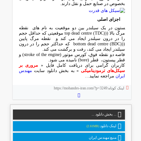
ﺑﺨﺼﻮص در ﺻﻨﺎﯾﻊ ﺣﻤﻞ و ﻧﻘﻞ دارﻧﺪ.
اﺟﺰای اﺻﻠﯽ
ﺴﺘﻮن در ﯾﮏ ﺳﯿﻠﻨﺪر ﺑﯿﻦ دو ﻣﻮﻗﻌﯿﺖ ﺑﻪ ﻧﺎم ﻫﺎی ﻧﻘﻄﻪ
ﻣﺮگ ﺑﺎﻻ ((top dead centre (TDC) ﻣﻮﻗﻌﯿﺘﯽ ﮐﻪ ﺣﺪاﻗﻞ ﺣﺠﻢ
را در درون ﺳﯿﻠﻨﺪر اﯾﺠﺎد ﻣﯽ ﮐﻨﺪ و ﻧﻘﻄﻪ ﻣﺮگ ﭘﺎﯾﯿﻦ
((bottom dead centre (BDC) ﮐﻪ ﺣﺪاﮐﺜﺮ ﺣﺠﻢ را در درون
ﺳﯿﻠﻨﺪر اﯾﺠﺎد ﻣﯽ ﮐﻨﺪ، رﻓﺖ و ﺑﺮﮔﺸﺖ ﻣﯽ ﮐﻨﺪ.
ﻓﺎﺻﻪ دو ﻧﻘﻄﻪ ﻓﻮق، ﮐﻮرس ﻣﻮﺗﻮر (stroke of the engine) و
ﻗﻄﺮ ﭘﯿﺴﺘﻮن، ﻗﻄﺮ (bore) ﻧﺎﻣﯿﺪه ﻣﯽ ﺷﻮد.
کاربران گرامی برای دریافت کامل فایل «
مروری بر
سیکل‌های ترمودینامیکی
» به بخش دانلود سایت
مهندس
ایران
مراجعه نمایید…
لینک کوتاه:https://mohandes-iran.com/?p=3249
... بخش دانلود ...
لینک دانلود
(2.61MB)
منبع:مهندس ایران